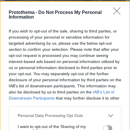
Protothema -
Do Not Process My Personal
Information
11.05.2026, 22:02
Σοβαρό ατύχημα υπέστη παίκτης του Survivor,
αναστέλλεται η τηλεοπτική μετάδοση: Η ανακοίνωση του
If you wish to opt-out of the sale, sharing to third parties, or
ΣΚΑΪ
processing of your personal or sensitive information for
targeted advertising by us, please use the below opt-out
section to confirm your selection. Please note that after your
Thema Insights
opt-out request is processed you may continue seeing
interest-based ads based on personal information utilized by
us or personal information disclosed to third parties prior to
your opt-out. You may separately opt-out of the further
disclosure of your personal information by third parties on the
IAB’s list of downstream participants. This information may
also be disclosed by us to third parties on the
IAB’s List of
Downstream Participants
that may further disclose it to other
third parties.
Please note that this website/app uses one or more Google
Personal Data Processing Opt Outs
services and may gather and store information including but
not limited to your visit or usage behaviour. You may click to
I want to opt-out of the Sharing of my