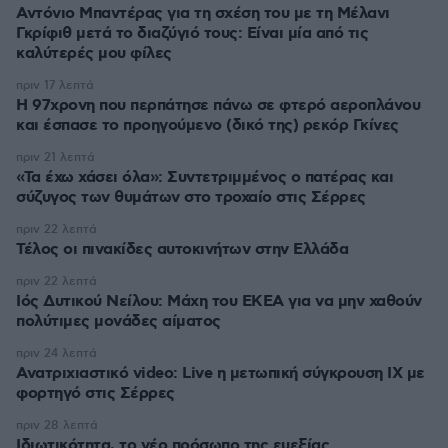
Αντόνιο Μπαντέρας για τη σχέση του με τη Μέλανι
Γκρίφιθ μετά το διαζύγιό τους: Είναι μία από τις
καλύτερές μου φίλες
πριν 17 λεπτά
Η 97χρονη που περπάτησε πάνω σε φτερό αεροπλάνου
και έσπασε το προηγούμενο (δικό της) ρεκόρ Γκίνες
πριν 21 λεπτά
«Τα έχω χάσει όλα»: Συντετριμμένος ο πατέρας και
σύζυγος των θυμάτων στο τροχαίο στις Σέρρες
πριν 22 λεπτά
Τέλος οι πινακίδες αυτοκινήτων στην Ελλάδα
πριν 22 λεπτά
Ιός Δυτικού Νείλου: Μάχη του ΕΚΕΑ για να μην χαθούν
πολύτιμες μονάδες αίματος
πριν 24 λεπτά
Ανατριχιαστικό video: Live η μετωπική σύγκρουση ΙΧ με
φορτηγό στις Σέρρες
πριν 28 λεπτά
Ιδιωτικότητα, το νέο πρόσωπο της ευεξίας