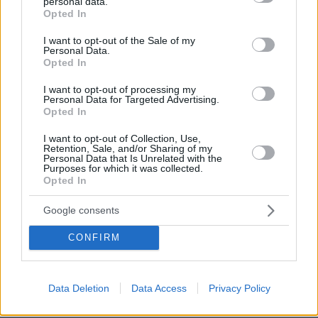
personal data.
grant or deny consent to Google and its third-party tags to
Opted In
use your data for below specified purposes in below Google
consent section.
I want to opt-out of the Sale of my
Personal Data.
Opted In
I want to opt-out of processing my
Personal Data for Targeted Advertising.
Opted In
27.07.2026, 06:00
I want to opt-out of Collection, Use,
Retention, Sale, and/or Sharing of my
Το μέλλον της τεχνολογίας
Personal Data that Is Unrelated with the
Purposes for which it was collected.
Opted In
03.08.2026, 10:56
Η Smart φοιτητική κατοικία στην καρδιά της Αθήνας
Google consents
26.07.2026, 09:54
CONFIRM
Επαγγελματική Εκπαίδευση & Εξειδίκευση: Το Mοντέλο που
σε Bάζει στην Aγορά Eργασίας
Data Deletion
Data Access
Privacy Policy
ΣΧΟΛΙΑ
(81)