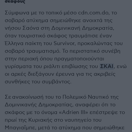
σκάφους
Σύμφωνα με
το τοπικό μέσο cdn.com.do, το
σ
οβαρό ατύχημα σημειώθηκε ανοιχτά της
νήσου Σαόνα στη Δομινικανή Δημοκρατία,
όταν τουριστικό σκάφος τραυμάτισε έναν
Έλληνα παίκτη του Survivor, προκαλώντας του
σοβαρό τραυματισμό. Το περιστατικό συνέβη
στην περιοχή όπου πραγματοποιούνται
γυρίσματα του ριάλιτι επιβίωσης του
ΣΚΑΙ
, ενώ
οι αρχές διεξάγουν έρευνα για τις ακριβείς
συνθήκες του συμβάντος.
Σε ανακοίνωσή του το Πολεμικό Ναυτικό της
Δομινικανής Δημοκρατίας, αναφέρει ότι το
σκάφος με το όνομα «Adrien III» επέστρεψε το
πρωί της Κυριακής στο ναυπηγείο του
Μπαγιαΐμπε, μετά το ατύχημα που σημειώθηκε