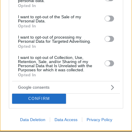
personal data.
grant or deny consent to Google and its third-party tags to
Opted In
use your data for below specified purposes in below Google
consent section.
I want to opt-out of the Sale of my
Personal Data.
Opted In
I want to opt-out of processing my
Personal Data for Targeted Advertising.
04.08.2026, 11:20
Opted In
Πώς μια απλή ιδέα εξελίχθηκε σε κορυφαίο θεσμό
ρομποτικής στην Ελλάδα
I want to opt-out of Collection, Use,
Retention, Sale, and/or Sharing of my
Personal Data that Is Unrelated with the
06.08.2026, 10:52
Purposes for which it was collected.
Opted In
Από μαθητής, φοιτητής σε άλλη πόλη!
Google consents
26.07.2026, 09:54
Επαγγελματική Εκπαίδευση & Εξειδίκευση: Το Mοντέλο που
CONFIRM
σε Bάζει στην Aγορά Eργασίας
Data Deletion
Data Access
Privacy Policy
ΡΟΗ ΕΙΔΗΣΕΩΝ