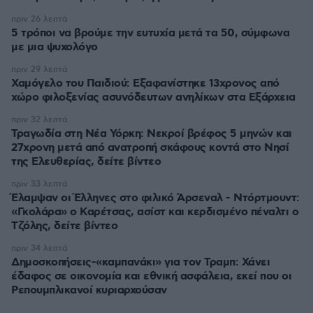
πριν 26 λεπτά
5 τρόποι να βρούμε την ευτυχία μετά τα 50, σύμφωνα
με μια ψυχολόγο
πριν 29 λεπτά
Χαμόγελο του Παιδιού: Εξαφανίστηκε 13χρονος από
χώρο φιλοξενίας ασυνόδευτων ανηλίκων στα Εξάρχεια
πριν 32 λεπτά
Τραγωδία στη Νέα Υόρκη: Νεκροί βρέφος 5 μηνών και
27χρονη μετά από ανατροπή σκάφους κοντά στο Νησί
της Ελευθερίας, δείτε βίντεο
πριν 33 λεπτά
Έλαμψαν οι Έλληνες στο φιλικό Άρσεναλ - Ντόρτμουντ:
«Γκολάρα» ο Καρέτσας, ασίστ και κερδισμένο πέναλτι ο
Τζόλης, δείτε βίντεο
πριν 34 λεπτά
Δημοσκοπήσεις-«καμπανάκι» για τον Τραμπ: Χάνει
έδαφος σε οικονομία και εθνική ασφάλεια, εκεί που οι
Ρεπουμπλικανοί κυριαρχούσαν