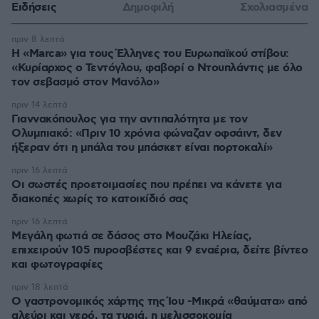
Ειδήσεις
Δημοφιλή
Σχολιασμένα
πριν 8 λεπτά
Η «Marca» για τους Έλληνες του Ευρωπαϊκού στίβου:
«Κυρίαρχος ο Τεντόγλου, φαβορί ο Ντουπλάντις με όλο
τον σεβασμό στον Μανόλο»
πριν 14 λεπτά
Γιαννακόπουλος για την αντιπαλότητα με τον
Ολυμπιακό: «Πριν 10 χρόνια φώναζαν οφσάιντ, δεν
ήξεραν ότι η μπάλα του μπάσκετ είναι πορτοκαλί»
πριν 16 λεπτά
Οι σωστές προετοιμασίες που πρέπει να κάνετε για
διακοπές χωρίς το κατοικίδιό σας
πριν 16 λεπτά
Μεγάλη φωτιά σε δάσος στο Μουζάκι Ηλείας,
επιχειρούν 105 πυροσβέστες και 9 εναέρια, δείτε βίντεο
και φωτογραφίες
πριν 18 λεπτά
Ο γαστρονομικός χάρτης της Ίου -Μικρά «θαύματα» από
αλεύρι και νερό, τα τυριά, η μελισσοκομία