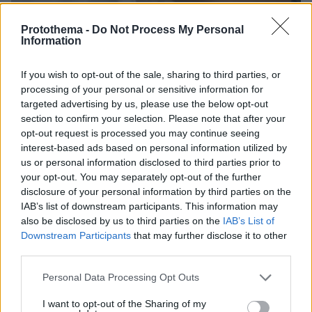
26.08.2025, 14:12
Protothema -
Do Not Process My Personal
Γέννησε η Σιμώνη Χριστοδούλου - Ο Ανδρέας Γεωργίου
Information
έγινε πατέρας
If you wish to opt-out of the sale, sharing to third parties, or
processing of your personal or sensitive information for
Thema Insights
targeted advertising by us, please use the below opt-out
section to confirm your selection. Please note that after your
opt-out request is processed you may continue seeing
interest-based ads based on personal information utilized by
us or personal information disclosed to third parties prior to
your opt-out. You may separately opt-out of the further
disclosure of your personal information by third parties on the
IAB’s list of downstream participants. This information may
also be disclosed by us to third parties on the
IAB’s List of
Downstream Participants
that may further disclose it to other
third parties.
Please note that this website/app uses one or more Google
Personal Data Processing Opt Outs
services and may gather and store information including but
not limited to your visit or usage behaviour. You may click to
I want to opt-out of the Sharing of my