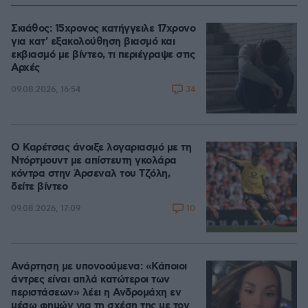
Σκιάθος: 15χρονος κατήγγειλε 17χρονο
για κατ' εξακολούθηση βιασμό και
εκβιασμό με βίντεο, τι περιέγραψε στις
Αρχές
34
09.08.2026, 16:54
Ο Καρέτσας άνοιξε λογαριασμό με τη
Ντόρτμουντ με απίστευτη γκολάρα
κόντρα στην Άρσεναλ του Τζόλη,
δείτε βίντεο
10
09.08.2026, 17:09
Ανάρτηση με υπονοούμενα: «Κάποιοι
άντρες είναι απλά κατώτεροι των
περιστάσεων» λέει η Ανδρομάχη εν
μέσω φημών για τη σχέση της με τον