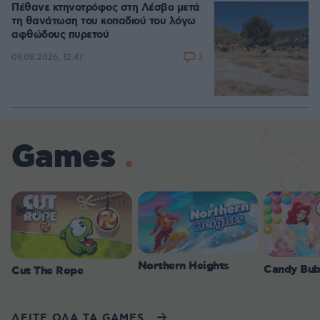
Πέθανε κτηνοτρόφος στη Λέσβο μετά
τη θανάτωση του κοπαδιού του λόγω
αφθώδους πυρετού
3
09.08.2026, 12:47
Games
Northern Heights
Candy Bub
Cut The Rope
ΔΕΙΤΕ ΟΛΑ ΤΑ GAMES