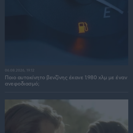
06.08.2026, 19:12
Ποιο αυτοκίνητο βενζίνης έκανε 1.980 χλμ με έναν
ανεφοδιασμό;