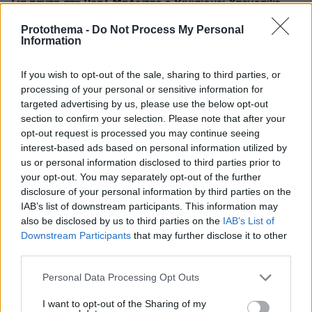
Για πάντα στη Ρεάλ Μαδρίτης ο Βινίσιους: Yπέγραψε
νέο συμβόλαιο έως το 2032 ο Βραζιλιάνος
Protothema -
Do Not Process My Personal
πριν 21 λεπτά
Information
Σφουγγάτο: 8 τρόποι να το φτιάξουμε – Από το πιο
απλό μέχρι το πιο πλούσιο
If you wish to opt-out of the sale, sharing to third parties, or
processing of your personal or sensitive information for
πριν 21 λεπτά
Ποιες είναι οι ομοιότητες και οι διαφορές ανάμεσα στις
targeted advertising by us, please use the below opt-out
μέλισσες και τις σφήκες
section to confirm your selection. Please note that after your
opt-out request is processed you may continue seeing
πριν 27 λεπτά
interest-based ads based on personal information utilized by
Σαλάχ: Αποθεώθηκε από 25.000 φίλους της
us or personal information disclosed to third parties prior to
Τραμπζονσπόρ στο «Papara Park», βίντεο και
your opt-out. You may separately opt-out of the further
φωτογραφίες
disclosure of your personal information by third parties on the
πριν 28 λεπτά
IAB’s list of downstream participants. This information may
Πώς έγινε η τραγωδία με την νεκρή μητέρα στα Μάλια:
also be disclosed by us to third parties on the
IAB’s List of
Βούτηξε για να βοηθήσει τη φίλη της και πνίγηκε, τα
Downstream Participants
that may further disclose it to other
παιδιά φώναζαν για βοήθεια
third parties.
πριν 31 λεπτά
Please note that this website/app uses one or more Google
Personal Data Processing Opt Outs
5 συναρπαστικά εστιατόρια στο Παρίσι
services and may gather and store information including but
not limited to your visit or usage behaviour. You may click to
I want to opt-out of the Sharing of my
πριν 31 λεπτά