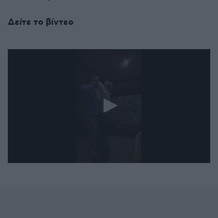
Δείτε το βίντεο
0
seconds
of
59
seconds