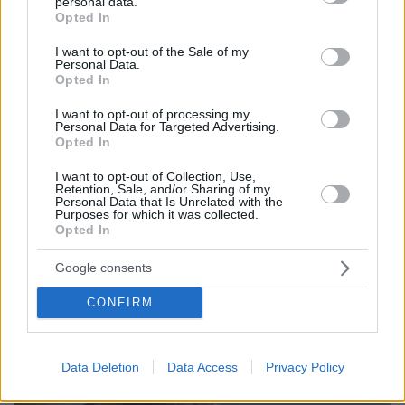
personal data.
Ο αδερφός της Αντζελίνα Τζολί αποκάλυψε ότι είναι
grant or deny consent to Google and its third-party tags to
Opted In
γκέι: Κουράστηκα να κρύβομαι, δήλωσε
use your data for below specified purposes in below Google
consent section.
I want to opt-out of the Sale of my
Personal Data.
ΔΕΙΤΕ ΟΛΕΣ ΤΙΣ ΕΙΔΗΣΕΙΣ
Opted In
I want to opt-out of processing my
Personal Data for Targeted Advertising.
Opted In
ΤΑ ΠΙΟ ΔΗΜΟΦΙΛΗ
I want to opt-out of Collection, Use,
Retention, Sale, and/or Sharing of my
Personal Data that Is Unrelated with the
Purposes for which it was collected.
Opted In
Google consents
CONFIRM
Data Deletion
Data Access
Privacy Policy