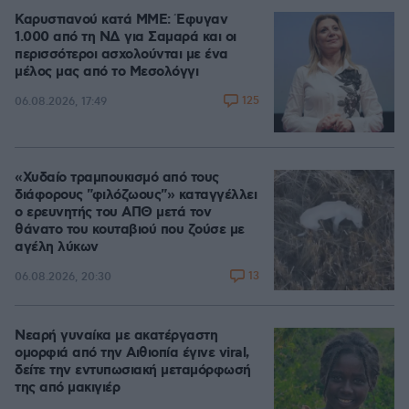
Καρυστιανού κατά ΜΜΕ: Έφυγαν
1.000 από τη ΝΔ για Σαμαρά και οι
περισσότεροι ασχολούνται με ένα
μέλος μας από το Μεσολόγγι
125
06.08.2026, 17:49
«Χυδαίο τραμπουκισμό από τους
διάφορους "φιλόζωους"» καταγγέλλει
ο ερευνητής του ΑΠΘ μετά τον
θάνατο του κουταβιού που ζούσε με
αγέλη λύκων
13
06.08.2026, 20:30
Νεαρή γυναίκα με ακατέργαστη
ομορφιά από την Αιθιοπία έγινε viral,
δείτε την εντυπωσιακή μεταμόρφωσή
της από μακιγιέρ