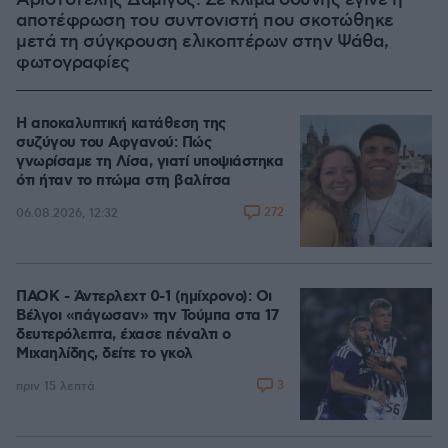
Αριστοτέλης Δαμίγος: Σε κλίμα οδύνης έγινε η
αποτέφρωση του συντονιστή που σκοτώθηκε
μετά τη σύγκρουση ελικοπτέρων στην Ψάθα,
φωτογραφίες
Η αποκαλυπτική κατάθεση της
συζύγου του Αφγανού: Πώς
γνωρίσαμε τη Λίσα, γιατί υποψιάστηκα
ότι ήταν το πτώμα στη βαλίτσα
272
06.08.2026, 12:32
ΠΑΟΚ - Άντερλεχτ 0-1 (ημίχρονο): Οι
Βέλγοι «πάγωσαν» την Τούμπα στα 17
δευτερόλεπτα, έχασε πέναλτι ο
Μιχαηλίδης, δείτε το γκολ
3
πριν 15 λεπτά