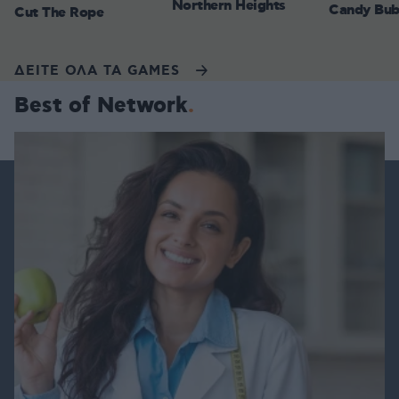
Northern Heights
Candy Bub
Cut The Rope
ΔΕΙΤΕ ΟΛΑ ΤΑ GAMES
Best of Network