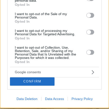
personal data.
grant or deny consent to Google and its third-party tags to
Opted In
use your data for below specified purposes in below Google
consent section.
I want to opt-out of the Sale of my
Personal Data.
Opted In
πριν μία ώρα
I want to opt-out of processing my
Personal Data for Targeted Advertising.
Τραγωδία στην Πάρο: Πνίγηκε 4χρονος σε πισίνα
Opted In
beach bar, βούτηξε ο μπάρμαν για να τον σώσει
I want to opt-out of Collection, Use,
Retention, Sale, and/or Sharing of my
Personal Data that Is Unrelated with the
Purposes for which it was collected.
Opted In
Google consents
CONFIRM
Data Deletion
Data Access
Privacy Policy