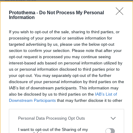
Μυστήριο 3.500 ετών στη Σαντορίνη: Ο 15χρονος
Protothema -
Do Not Process My Personal
που δεν πρόλαβε να ξεφύγει από το τσουνάμι
Information
μπορεί ν' αλλάξει τη χρονολογία της μεγάλης
έκρηξης
If you wish to opt-out of the sale, sharing to third parties, or
processing of your personal or sensitive information for
targeted advertising by us, please use the below opt-out
section to confirm your selection. Please note that after your
opt-out request is processed you may continue seeing
interest-based ads based on personal information utilized by
us or personal information disclosed to third parties prior to
your opt-out. You may separately opt-out of the further
disclosure of your personal information by third parties on the
IAB’s list of downstream participants. This information may
also be disclosed by us to third parties on the
IAB’s List of
Downstream Participants
that may further disclose it to other
third parties.
Please note that this website/app uses one or more Google
Personal Data Processing Opt Outs
services and may gather and store information including but
not limited to your visit or usage behaviour. You may click to
I want to opt-out of the Sharing of my