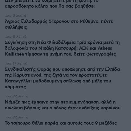
Δεν μπορείτε να κοιμηθείτε με τη ζέστη; Το
απροσδόκητο κόλπο που θα σας βοηθήσει
πριν 3 λεπτά
Άγριος ξυλοδαρμός 51χρονου στο Ρέθυμνο, πέντε
συλλήψεις
πριν 8 λεπτά
Συγκίνηση στη Νέα Φιλαδέλφεια τρία χρόνια μετά τη
δολοφονία του Μιχάλη Κατσουρή: ΑΕΚ και Athens
Kallithea τίμησαν τη μνήμη του, δείτε φωτογραφίες
πριν 17 λεπτά
Συνδικαλιστής ψαράς που αποχώρησε από την Ελπίδα
της Καρυστιανού, της ζητά να τον προστατέψει:
Καταγγέλλει μεθοδευμένη σπίλωση από μέλη του
κόμματος
πριν 22 λεπτά
Νόμιζε πως έμπαινε στην περιεμμηνόπαυση, αλλά η
απώλεια βάρους και ο πόνος ήταν ενδείξεις καρκίνου
πριν 22 λεπτά
Το τσίπουρο θέλει παρέα και αυτούς τους 9 μεζέδες