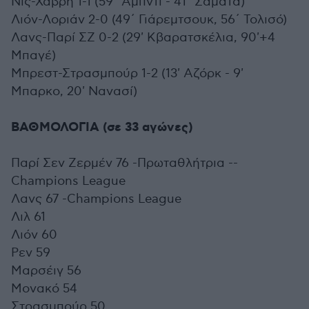
Νις-Χάβρη 1-1 (59΄ Αμπντί - 41΄ Σαμάτα)
Λιόν-Λοριάν 2-0 (49΄ Γιάρεμτσουκ, 56΄ Τολισό)
Λανς-Παρί ΣΖ 0-2 (29' Κβαρατσκέλια, 90'+4
Μπαγέ)
Μπρεστ-Στρασμπούρ 1-2 (13' Αζόρκ - 9'
Μπαρκο, 20' Νανασί)
ΒΑΘΜΟΛΟΓΙΑ (σε 33 αγώνες)
Παρί Σεν Ζερμέν 76 -Πρωταθλήτρια --
Champions League
Λανς 67 -Champions League
Λιλ 61
Λιόν 60
Ρεν 59
Μαρσέιγ 56
Μονακό 54
Στρασμπούρ 50