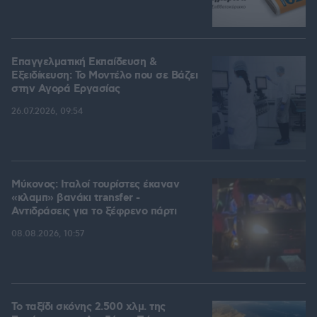
Επαγγελματική Εκπαίδευση &
Εξειδίκευση: Το Mοντέλο που σε Bάζει
στην Aγορά Eργασίας
26.07.2026, 09:54
Μύκονος: Ιταλοί τουρίστες έκαναν
«κλαμπ» βανάκι transfer -
Αντιδράσεις για το ξέφρενο πάρτι
08.08.2026, 10:57
Το ταξίδι σκόνης 2.500 χλμ. της