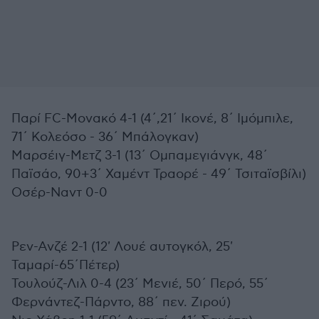
Παρί FC-Μονακό 4-1 (4΄,21΄ Ικονέ, 8΄ Ιμόμπιλε,
71΄ Κολεόσο - 36΄ Μπάλογκαν)
Μαρσέιγ-Μετζ 3-1 (13΄ Ομπαμεγιάνγκ, 48΄
Παϊσάο, 90+3΄ Χαμέντ Τραορέ - 49΄ Τσιταϊσβίλι)
Οσέρ-Ναντ 0-0
Ρεν-Ανζέ 2-1 (12' Λουέ αυτογκόλ, 25'
Ταμαρί-65΄Πέτερ)
Τουλούζ-Λιλ 0-4 (23΄ Μενιέ, 50΄ Περό, 55΄
Φερνάντεζ-Πάρντο, 88΄ πεν. Ζιρού)