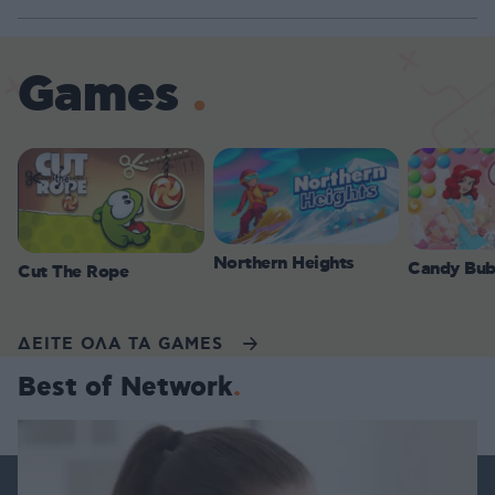
Games
Northern Heights
Candy Bub
Cut The Rope
ΔΕΙΤΕ ΟΛΑ ΤΑ GAMES
Best of Network