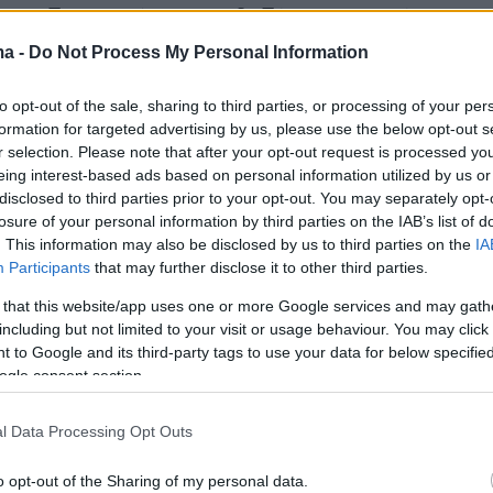
τη διανομή 51 φιαλιδίων κεταμίνης
ma -
Do Not Process My Personal Information
 τα δικαστικά έγγραφα, ο Φλέμινγκ βοήθησε
 51 φιαλιδίων κεταμίνης προς τον Μάθιου Πέρ
to opt-out of the sale, sharing to third parties, or processing of your per
ιο του 2023, συμπεριλαμβανομένης και της
formation for targeted advertising by us, please use the below opt-out s
r selection. Please note that after your opt-out request is processed y
προκάλεσε τον θάνατό του.
eing interest-based ads based on personal information utilized by us or
disclosed to third parties prior to your opt-out. You may separately opt-
κροαματική διαδικασία σε ομοσπονδιακό
losure of your personal information by third parties on the IAB’s list of
. This information may also be disclosed by us to third parties on the
IA
του Λος Άντζελες, ο Φλέμινγκ δήλωσε στη
Participants
that may further disclose it to other third parties.
ιλιν Πις Γκάρνετ: «Είναι πραγματικά ένας
 that this website/app uses one or more Google services and may gath
πό τον οποίο δεν μπορώ να ξυπνήσω. Με
including but not limited to your visit or usage behaviour. You may click 
ν τα λάθη που έκανα».
 to Google and its third-party tags to use your data for below specifi
ogle consent section.
l Data Processing Opt Outs
πό την ανακοίνωση της ποινής του, είχε
επιστολή στο δικαστήριο, στην οποία
o opt-out of the Sharing of my personal data.