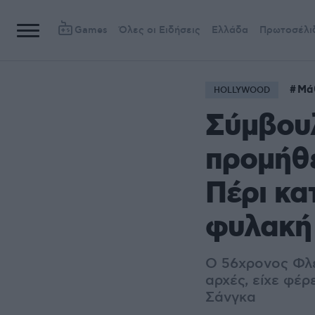
Games
Όλες οι Ειδήσεις
Ελλάδα
Πρωτοσέλι
Μά
HOLLYWOOD
Σύμβου
προμήθε
Πέρι κα
φυλακή
Ο 56χρονος Φλέ
αρχές, είχε φέρ
Σάνγκα