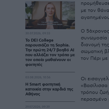
προμήθευσε
με τον θάν
αγαπημένου
Ο 56χρονος 
30.07.2026, 09:33
συνωμοσία μ
Το DEI College
διανομή τη
παρουσιάζει τη Sophia.
Την πρώτη 24/7 βοηθό AI
σωματική β
που αλλάζει τον τρόπο με
τον Πέρι με
τον οποίο μαθαίνουν οι
φοιτητές
03.08.2026, 10:56
Οι εισαγγελ
Η Smart φοιτητική
«Βασίλισσα 
κατοικία στην καρδιά της
τρόπου ζωής
Αθήνας
περασμένο 
29.07.2026, 09:39