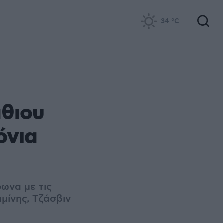
34
°C
άθιου
όνια
ωνα με τις
αμίνης, Τζάσβιν