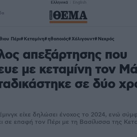
Ελληνικά
English
δα
θιου Πέρι
Κεταμίνη
ηθοποιός
Χόλιγουντ
Νεκρός
λος απεξάρτησης που
υε με κεταμίνη τον Μ
ταδικάστηκε σε δύο χρ
μινγκ είχε δηλώσει ένοχος το 2024, ενώ σύμφ
ει σε επαφή τον Πέρι με τη Βασίλισσα της Κετ