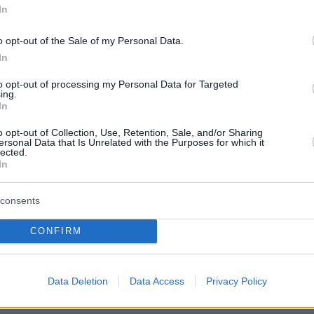
τη δική του μάχη με τον εθισμό και ανέφερε
In
ηκε «συντετριμμένος από θλίψη και ντροπή»
o opt-out of the Sale of my Personal Data.
φορήθηκε τον θάνατο του ηθοποιού.
In
 είχα κάνει, ζητώ συγγνώμη»
to opt-out of processing my Personal Data for Targeted
ing.
In
ίχα κάνει και καταλάβαινα πόσο πόνο θα
o opt-out of Collection, Use, Retention, Sale, and/or Sharing
 ο θάνατός του στους ανθρώπους που τον
ersonal Data that Is Unrelated with the Purposes for which it
lected.
, έγραψε. «Στην οικογένεια του Ματ ζητώ
In
υγγνώμη για την αδικαιολόγητη συμπεριφορά
ή την υπόθεση.
consents
CONFIRM
ω πλήρως την ευθύνη για τις εγκληματικές
. Ελπίζω η ποινή μου να προσφέρει ένα μέτρο
ς και γαλήνης σε όλους όσοι αγαπούσαν τον
Data Deletion
Data Access
Privacy Policy