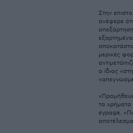
Στην επιστο
ανέφερε ότι
απεξάρτηση
εξαρτημένα 
αποκατάστασ
μερικές φο
αντιμετώπιζ
ο ίδιος «στ
«απεγνωσμέ
«Προμήθευσ
τα χρήματα 
έγραψε. «Π
αποτέλεσμα