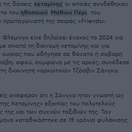
 τις δόσεις
κεταμίνης
οι οποίες συνδέθηκαν
ατο του
ηθοποιού
Μάθιου Πέρι
, του
 πρωταγωνιστή της σειράς «Friends».
Φλέμινγκ είχε δηλώσει ένοχος το 2024 για
ε σκοπό τη διανομή κεταμίνης και για
ς ουσίας που οδήγησε σε θάνατο ή σοβαρή
λάβη, αφού, σύμφωνα με τις αρχές, συνέδεσε
 τη διακινητή ναρκωτικών Τζάσβιν Σάνγκα.
είς ανέφεραν ότι η Σάνγκα ήταν γνωστή ως
της Κεταμίνης» εξαιτίας του πολυτελούς
 της και των συχνών ταξιδιών της. Τον
μήνα καταδικάστηκε σε 15 χρόνια φυλάκισης.