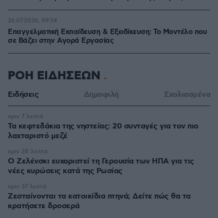
26.07.2026, 09:54
Επαγγελματική Εκπαίδευση & Εξειδίκευση: Το Mοντέλο που
σε Bάζει στην Aγορά Eργασίας
ΡΟΗ ΕΙΔΗΣΕΩΝ
Ειδήσεις
Δημοφιλή
Σχολιασμένα
πριν 7 λεπτά
Τα κεφτεδάκια της νηστείας: 20 συνταγές για τον πιο
λαχταριστό μεζέ
πριν 28 λεπτά
Ο Ζελένσκι ευχαριστεί τη Γερουσία των ΗΠΑ για τις
νέες κυρώσεις κατά της Ρωσίας
πριν 37 λεπτά
Ζεσταίνονται τα κατοικίδια πτηνά; Δείτε πώς θα τα
κρατήσετε δροσερά