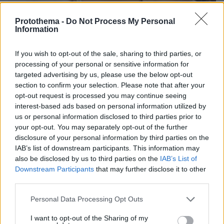
Protothema -
Do Not Process My Personal
Information
If you wish to opt-out of the sale, sharing to third parties, or
processing of your personal or sensitive information for
targeted advertising by us, please use the below opt-out
10.08.2025, 11:14
section to confirm your selection. Please note that after your
Μπρούκλιν Μπέκαμ για Νίκολα Πελτζ: Θα μπορούσα να
ανανεώνω τους όρκους του γάμου μαζί της κάθε μέρα
opt-out request is processed you may continue seeing
interest-based ads based on personal information utilized by
us or personal information disclosed to third parties prior to
your opt-out. You may separately opt-out of the further
disclosure of your personal information by third parties on the
IAB’s list of downstream participants. This information may
also be disclosed by us to third parties on the
IAB’s List of
Downstream Participants
that may further disclose it to other
third parties.
Please note that this website/app uses one or more Google
Personal Data Processing Opt Outs
services and may gather and store information including but
not limited to your visit or usage behaviour. You may click to
I want to opt-out of the Sharing of my