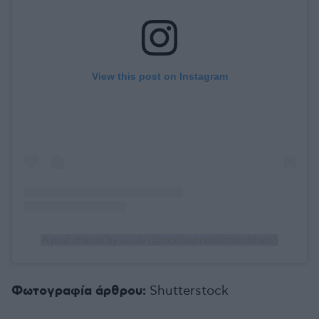
View this post on Instagram
A post shared by 𝓃𝒾𝒸𝑜𝓁𝒶 (@nicolaannepeltzbeckham)
Φωτογραφία άρθρου:
Shutterstock