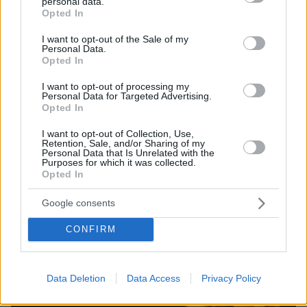
personal data.
grant or deny consent to Google and its third-party tags to
Opted In
use your data for below specified purposes in below Google
consent section.
I want to opt-out of the Sale of my
Personal Data.
Opted In
I want to opt-out of processing my
Personal Data for Targeted Advertising.
Opted In
I want to opt-out of Collection, Use,
Retention, Sale, and/or Sharing of my
04.08.2025, 19:13
Personal Data that Is Unrelated with the
Purposes for which it was collected.
Απόντες οι Μπέκαμ από την ανανέωση των όρκων του
Opted In
Μπρούκλιν με τη Νίκολα Πελτζ - Συνεχίζεται η διαμάχη
τους
Google consents
Thema Insights
CONFIRM
Data Deletion
Data Access
Privacy Policy