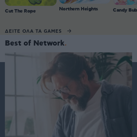
Northern Heights
Candy Bub
Cut The Rope
ΔΕΙΤΕ ΟΛΑ ΤΑ GAMES
Best of Network