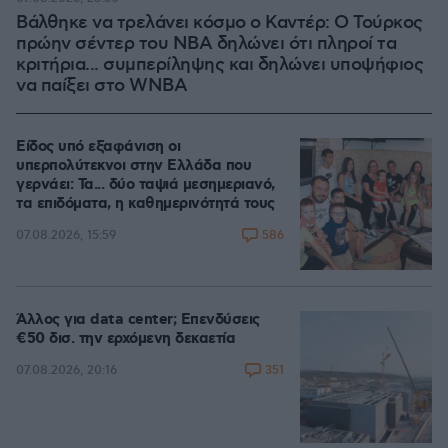
Βάλθηκε να τρελάνει κόσμο ο Καντέρ: Ο Τούρκος
πρώην σέντερ του NBA δηλώνει ότι πληροί τα
κριτήρια... συμπερίληψης και δηλώνει υποψήφιος
να παίξει στο WNBA
Είδος υπό εξαφάνιση οι
υπερπολύτεκνοι στην Ελλάδα που
γερνάει: Τα... δύο ταψιά μεσημεριανό,
τα επιδόματα, η καθημερινότητά τους
586
07.08.2026, 15:59
Άλλος για data center; Επενδύσεις
€50 δισ. την ερχόμενη δεκαετία
351
07.08.2026, 20:16