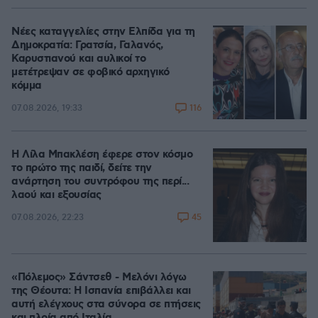
Νέες καταγγελίες στην Ελπίδα για τη
Δημοκρατία: Γρατσία, Γαλανός,
Καρυστιανού και αυλικοί το
μετέτρεψαν σε φοβικό αρχηγικό
κόμμα
116
07.08.2026, 19:33
Η Λίλα Μπακλέση έφερε στον κόσμο
το πρώτο της παιδί, δείτε την
ανάρτηση του συντρόφου της περί...
λαού και εξουσίας
45
07.08.2026, 22:23
«Πόλεμος» Σάντσεθ - Μελόνι λόγω
της Θέουτα: Η Ισπανία επιβάλλει και
αυτή ελέγχους στα σύνορα σε πτήσεις
και πλοία από Ιταλία