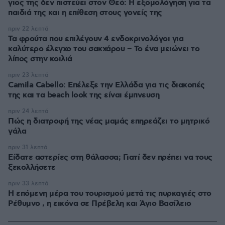
γιος της δεν πιστεύει στον Θεό: Η εξομολόγηση για τα
παιδιά της και η επίθεση στους γονείς της
πριν 22 λεπτά
Τα φρούτα που επιλέγουν 4 ενδοκρινολόγοι για
καλύτερο έλεγχο του σακχάρου – Το ένα μειώνει το
λίπος στην κοιλιά
πριν 23 λεπτά
Camila Cabello: Επέλεξε την Ελλάδα για τις διακοπές
της και τα beach look της είναι έμπνευση
πριν 24 λεπτά
Πώς η διατροφή της νέας μαμάς επηρεάζει το μητρικό
γάλα
πριν 31 λεπτά
Είδατε αστερίες στη θάλασσα; Γιατί δεν πρέπει να τους
ξεκολλήσετε
πριν 33 λεπτά
Η επόμενη μέρα του τουρισμού μετά τις πυρκαγιές στο
Ρέθυμνο , η εικόνα σε Πρέβελη και Άγιο Βασίλειο