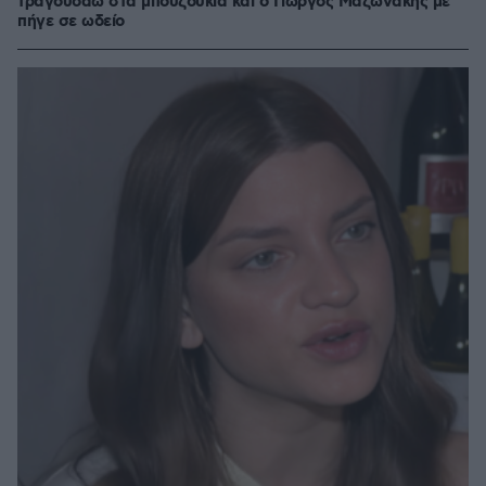
τραγουδάω στα μπουζούκια και ο Γιώργος Μαζωνάκης με
πήγε σε ωδείο