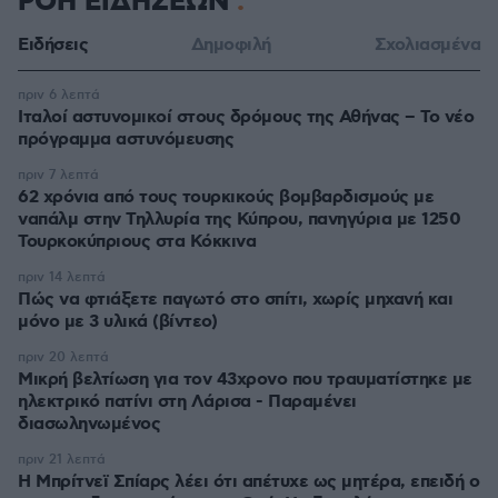
ΡΟΗ ΕΙΔΗΣΕΩΝ
Ειδήσεις
Δημοφιλή
Σχολιασμένα
πριν 6 λεπτά
Ιταλοί αστυνομικοί στους δρόμους της Αθήνας – Το νέο
πρόγραμμα αστυνόμευσης
πριν 7 λεπτά
62 χρόνια από τους τουρκικούς βομβαρδισμούς με
ναπάλμ στην Τηλλυρία της Κύπρου, πανηγύρια με 1250
Τουρκοκύπριους στα Κόκκινα
πριν 14 λεπτά
Πώς να φτιάξετε παγωτό στο σπίτι, χωρίς μηχανή και
μόνο με 3 υλικά (βίντεο)
πριν 20 λεπτά
Μικρή βελτίωση για τον 43χρονο που τραυματίστηκε με
ηλεκτρικό πατίνι στη Λάρισα - Παραμένει
διασωληνωμένος
πριν 21 λεπτά
Η Μπρίτνεϊ Σπίαρς λέει ότι απέτυχε ως μητέρα, επειδή ο