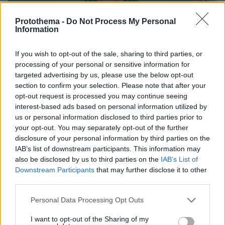
Protothema -
Do Not Process My Personal
Information
If you wish to opt-out of the sale, sharing to third parties, or
processing of your personal or sensitive information for
targeted advertising by us, please use the below opt-out
section to confirm your selection. Please note that after your
opt-out request is processed you may continue seeing
interest-based ads based on personal information utilized by
πριν μία ώρα
us or personal information disclosed to third parties prior to
Βίντεο: Μεθυσμένη σκότωσε νύφη λίγες ώρες
your opt-out. You may separately opt-out of the further
μετά τον γάμο της και στο τμήμα ζητούσε
disclosure of your personal information by third parties on the
κλαίγοντας τον πατέρα της
IAB’s list of downstream participants. This information may
also be disclosed by us to third parties on the
IAB’s List of
Downstream Participants
that may further disclose it to other
third parties.
Please note that this website/app uses one or more Google
Personal Data Processing Opt Outs
services and may gather and store information including but
not limited to your visit or usage behaviour. You may click to
I want to opt-out of the Sharing of my