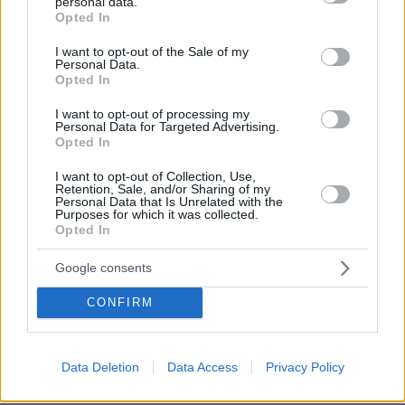
personal data.
grant or deny consent to Google and its third-party tags to
Opted In
use your data for below specified purposes in below Google
consent section.
I want to opt-out of the Sale of my
Personal Data.
Opted In
I want to opt-out of processing my
Personal Data for Targeted Advertising.
Opted In
I want to opt-out of Collection, Use,
Retention, Sale, and/or Sharing of my
Personal Data that Is Unrelated with the
Purposes for which it was collected.
Opted In
Google consents
08.08.2026, 08:36
CONFIRM
Καρέ-καρέ η ανάλυση του τροχαίου στις Σέρρες
με νεκρούς μητέρα και γιο: Τι λέει
πραγματογνώμονας στο protothema
Data Deletion
Data Access
Privacy Policy