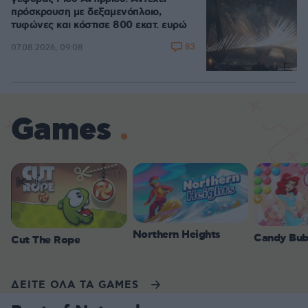
πρόσκρουση με δεξαμενόπλοιο,
τυφώνες και κόστισε 800 εκατ. ευρώ
83
07.08.2026, 09:08
Games
Northern Heights
Candy Bub
Cut The Rope
ΔΕΙΤΕ ΟΛΑ ΤΑ GAMES