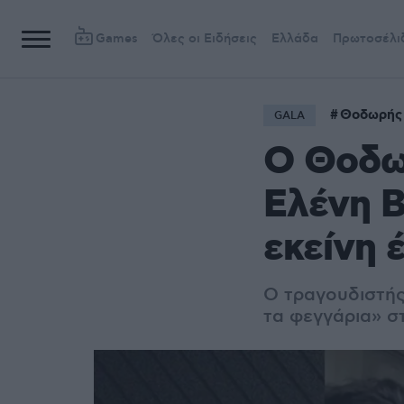
Games
Όλες οι Ειδήσεις
Ελλάδα
Πρωτοσέλι
Θοδωρής
GALA
Ο Θοδω
Ελένη Β
εκείνη 
Ο τραγουδιστής
τα φεγγάρια» στ