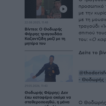
προσωπικό τ
με την κυρί
με τη μουσ
22.08.2025, 11:48
τραγούδι «Ί
Βίντεο: Ο Θοδωρής
σπιτιού του
Φέρρης τραγουδάει
Καζαντζίδη μαζί με τη
του: «
Ο καφ
μητέρα του
Δείτε το βί
@thodorisfe
- Θοδωρής
29.05.2026, 11:43
Θοδωρής Φέρρης: Δεν
έχω καταφέρει ακόμα να
σταθεροποιηθώ, η μάνα
Ο Θοδωρής 