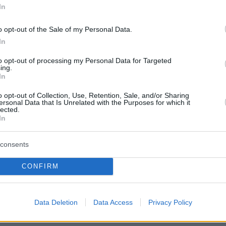
In
 δημοσίευση στο Instagram.
κοινοποιήθηκε από το χρήστη Thodoris Ferris (@thodorisferris)
o opt-out of the Sale of my Personal Data.
In
to opt-out of processing my Personal Data for Targeted
ing.
protothema.gr στο Google News
το
και μάθετε πρώτοι
In
εις
o opt-out of Collection, Use, Retention, Sale, and/or Sharing
ersonal Data that Is Unrelated with the Purposes for which it
Ειδήσεις
 τελευταίες
από την Ελλάδα και τον Κόσμο, τη
lected.
In
Protothema.gr
μβαίνουν, στο
consents
ΙΑ
ΠΡΟΣΘΗΚΗ ΣΧΟΛΙΟΥ
(4)
CONFIRM
 08:29
Data Deletion
Data Access
Privacy Policy