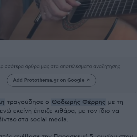
περισσότερα άρθρα μας
στα αποτελέσματα αναζήτησης
Add Protothema.gr on Google
λη
τραγούδησε ο
Θοδωρής Φέρρης
με τη
ενώ εκείνη έπαιζε κιθάρα, με τον ίδιο να
βίντεο στα social media.
στής ανέβασε την Παρασκευή 5 Ιουνίου στον