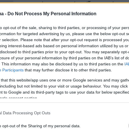
ίντεο
με τη μητέρα του, από το ίδιο σημείο
υς δυο τους να τραγουδούν Στέλιο
ma -
Do Not Process My Personal Information
 Αυτή τη φορά εκείνος έπαιζε κιθάρα.
to opt-out of the sale, sharing to third parties, or processing of your per
formation for targeted advertising by us, please use the below opt-out s
r selection. Please note that after your opt-out request is processed y
eing interest-based ads based on personal information utilized by us or
disclosed to third parties prior to your opt-out. You may separately opt-
losure of your personal information by third parties on the IAB’s list of
. This information may also be disclosed by us to third parties on the
IA
Participants
that may further disclose it to other third parties.
 that this website/app uses one or more Google services and may gath
including but not limited to your visit or usage behaviour. You may click 
 to Google and its third-party tags to use your data for below specifi
ogle consent section.
l Data Processing Opt Outs
o opt-out of the Sharing of my personal data.