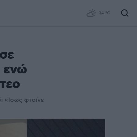
34
°C
σε
υ ενώ
ντεο
ι «Ίσως φταίνε