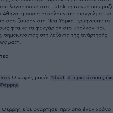
ου λογαριασμό στο TikTok τη στιγμή που μαζί
α Αθηνά, η οποία ασχολούνταν επαγγελματικά
ική όσο ζούσαν στη Νέα Υόρκη, ερμήνευαν το
σως φταίνε τα φεγγάρια» στο μπαλκόνι του
ς, σημειώνοντας στη λεζάντα της ανάρτησής
ές μας
».
ντεο
rris
Ο καφές μας☕️
#duet
♬ πρωτότυπος ήχ
 Φέρρης
Φέρρης είχε αναρτήσει πριν από έναν χρόνο