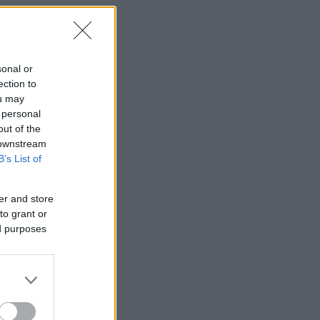
sonal or
ection to
ou may
 personal
out of the
 downstream
B’s List of
er and store
to grant or
ed purposes