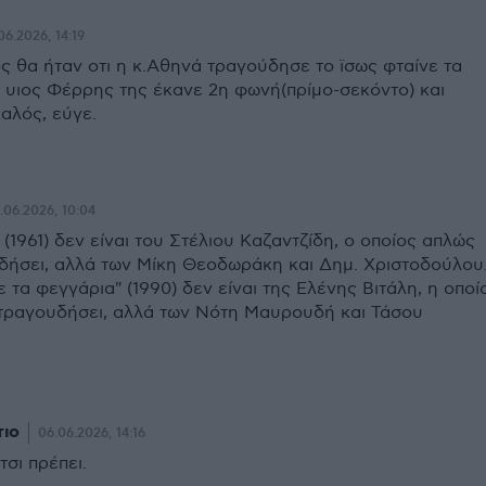
06.2026, 14:19
ς θα ήταν οτι η κ.Αθηνά τραγούδησε το ϊσως φταίνε τα
ο υιος Φέρρης της έκανε 2η φωνή(πρίμο-σεκόντο) και
αλός, εύγε.
.06.2026, 10:04
(1961) δεν είναι του Στέλιου Καζαντζίδη, ο οποίος απλώς
υδήσει, αλλά των Μίκη Θεοδωράκη και Δημ. Χριστοδούλου
ε τα φεγγάρια" (1990) δεν είναι της Ελένης Βιτάλη, η οποί
 τραγουδήσει, αλλά των Νότη Μαυρουδή και Τάσου
τιο
06.06.2026, 14:16
τσι πρέπει.