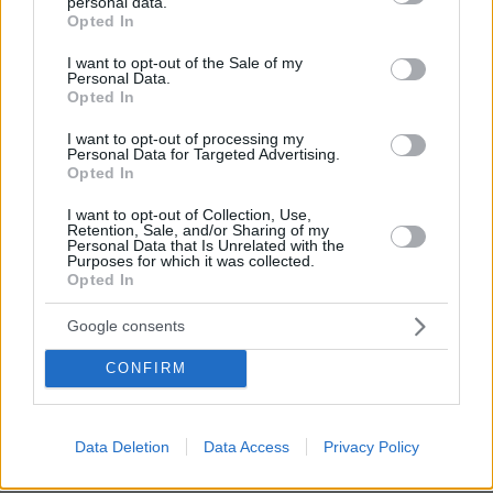
personal data.
grant or deny consent to Google and its third-party tags to
Opted In
use your data for below specified purposes in below Google
consent section.
I want to opt-out of the Sale of my
Personal Data.
Το «σκουλήκι του διαβόλου» που ζει
Opted In
1,3 χιλιόμετρα κάτω από τη Γη και
αλλάζει όσα γνωρίζαμε για τη ζωή:
I want to opt-out of processing my
«Οι άνθρωποι δεν κυβερνάμε τον
Personal Data for Targeted Advertising.
κόσμο»
Opted In
70
08.08.2026, 08:57
I want to opt-out of Collection, Use,
Retention, Sale, and/or Sharing of my
Personal Data that Is Unrelated with the
Purposes for which it was collected.
Συνετρίβη πυροσβεστικό ελικόπτερο
Opted In
ενώ επιχειρούσε σε μεγάλη δασική
πυρκαγιά στη Γιούτα
Google consents
08.08.2026, 09:34
CONFIRM
Data Deletion
Data Access
Privacy Policy