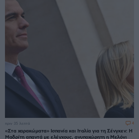
4
πριν 35 λεπτά
«Στα χαρακώματα» Ισπανία και Ιταλία για τη Σένγκεν: Η
Μαδρίτη απαντά με ελέγχους, ανυποχώρητη η Μελόνι