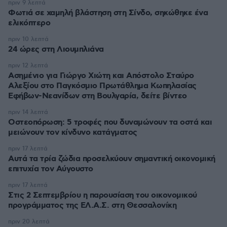
πριν 9 λεπτά
Φωτιά σε χαμηλή βλάστηση στη Σίνδο, σηκώθηκε ένα
ελικόπτερο
πριν 10 λεπτά
24 ώρες στη Λιουμπλιάνα
πριν 12 λεπτά
Ασημένιο για Γιώργο Χιώτη και Απόστολο Σταύρο
Αλεξίου στο Παγκόσμιο Πρωτάθλημα Κωπηλασίας
Εφήβων-Νεανίδων στη Βουλγαρία, δείτε βίντεο
πριν 14 λεπτά
Οστεοπόρωση: 5 τροφές που δυναμώνουν τα οστά και
μειώνουν τον κίνδυνο κατάγματος
πριν 17 λεπτά
Αυτά τα τρία ζώδια προσελκύουν σημαντική οικονομική
επιτυχία τον Αύγουστο
πριν 17 λεπτά
Στις 2 Σεπτεμβρίου η παρουσίαση του οικονομικού
προγράμματος της ΕΛ.Α.Σ. στη Θεσσαλονίκη
πριν 20 λεπτά