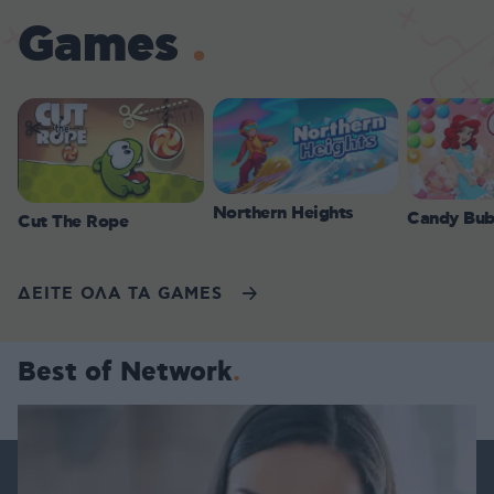
Games
Northern Heights
Candy Bub
Cut The Rope
ΔΕΙΤΕ ΟΛΑ ΤΑ GAMES
Best of Network