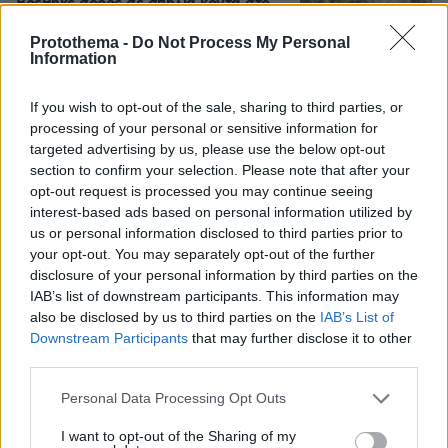
Βρέθηκε σορός σε σπηλιά κοντά στο
εκκλησάκι των Αγίων Ισιδώρων στον
Λυκαβηττό
Protothema -
Do Not Process My Personal
Information
101
08.08.2026, 12:40
If you wish to opt-out of the sale, sharing to third parties, or
processing of your personal or sensitive information for
targeted advertising by us, please use the below opt-out
section to confirm your selection. Please note that after your
Βίντεο: Μεθυσμένη σκότωσε νύφη
opt-out request is processed you may continue seeing
λίγες ώρες μετά τον γάμο της και στο
interest-based ads based on personal information utilized by
τμήμα ζητούσε κλαίγοντας τον πατέρα
της
us or personal information disclosed to third parties prior to
your opt-out. You may separately opt-out of the further
107
08.08.2026, 09:25
disclosure of your personal information by third parties on the
IAB’s list of downstream participants. This information may
also be disclosed by us to third parties on the
IAB’s List of
Downstream Participants
that may further disclose it to other
Καρέ-καρέ η ανάλυση του τροχαίου
third parties.
στις Σέρρες με νεκρούς μητέρα και
γιο: Τι λέει πραγματογνώμονας στο
Please note that this website/app uses one or more Google
Personal Data Processing Opt Outs
protothema
services and may gather and store information including but
not limited to your visit or usage behaviour. You may click to
I want to opt-out of the Sharing of my
184
08.08.2026, 08:36