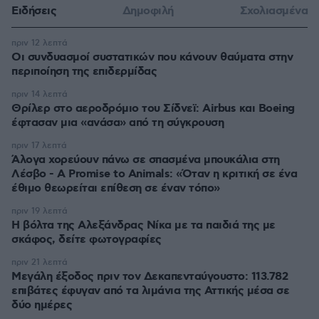
Ειδήσεις
Δημοφιλή
Σχολιασμένα
πριν 12 λεπτά
Οι συνδυασμοί συστατικών που κάνουν θαύματα στην
περιποίηση της επιδερμίδας
πριν 14 λεπτά
Θρίλερ στο αεροδρόμιο του Σίδνεϊ: Airbus και Boeing
έφτασαν μια «ανάσα» από τη σύγκρουση
πριν 17 λεπτά
Άλογα χορεύουν πάνω σε σπασμένα μπουκάλια στη
Λέσβο - A Promise to Animals: «Όταν η κριτική σε ένα
έθιμο θεωρείται επίθεση σε έναν τόπο»
πριν 19 λεπτά
Η βόλτα της Αλεξάνδρας Νίκα με τα παιδιά της με
σκάφος, δείτε φωτογραφίες
πριν 21 λεπτά
Μεγάλη έξοδος πριν τον Δεκαπενταύγουστο: 113.782
επιβάτες έφυγαν από τα λιμάνια της Αττικής μέσα σε
δύο ημέρες