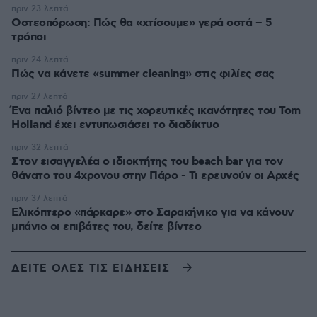
πριν 23 λεπτά
Οστεοπόρωση: Πώς θα «χτίσουμε» γερά οστά – 5
τρόποι
πριν 24 λεπτά
Πώς να κάνετε «summer cleaning» στις φιλίες σας
πριν 27 λεπτά
Ένα παλιό βίντεο με τις χορευτικές ικανότητες του Tom
Holland έχει εντυπωσιάσει το διαδίκτυο
πριν 32 λεπτά
Στον εισαγγελέα ο ιδιοκτήτης του beach bar για τον
θάνατο του 4χρονου στην Πάρο - Τι ερευνούν οι Αρχές
πριν 37 λεπτά
Ελικόπτερο «πάρκαρε» στο Σαρακήνικο για να κάνουν
μπάνιο οι επιβάτες του, δείτε βίντεο
ΔΕΙΤΕ ΟΛΕΣ ΤΙΣ ΕΙΔΗΣΕΙΣ