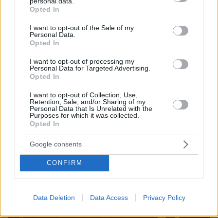
personal data.
grant or deny consent to Google and its third-party tags to
Opted In
use your data for below specified purposes in below Google
consent section.
I want to opt-out of the Sale of my
Personal Data.
Opted In
I want to opt-out of processing my
Personal Data for Targeted Advertising.
09.08.2026, 09:28
Opted In
Χωρίς ναυαγοσώστη ήταν το beach bar στην Πάρο
όταν πνίγηκε ο 4χρονος, έρευνα για την άδεια της
I want to opt-out of Collection, Use,
πισίνας: Το χρονικό της τραγωδίας
Retention, Sale, and/or Sharing of my
Personal Data that Is Unrelated with the
Purposes for which it was collected.
Opted In
Google consents
CONFIRM
Data Deletion
Data Access
Privacy Policy