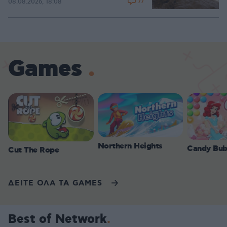
77
08.08.2026, 18:08
Games
Northern Heights
Candy Bub
Cut The Rope
ΔΕΙΤΕ ΟΛΑ ΤΑ GAMES
Best of Network