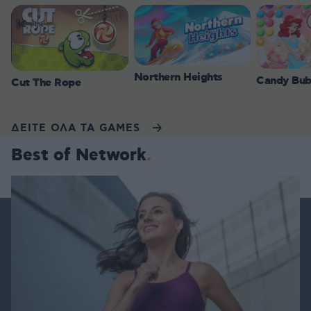
Northern Heights
Candy Bub
Cut The Rope
ΔΕΙΤΕ ΟΛΑ ΤΑ GAMES
Best of Network