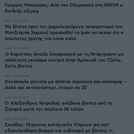
Γιώργος Μασούρας: Από τον Ολυμπιακό στη ΝΕΟΜ ο
διεθνής εξτρέμ
πριν 14 λεπτά
Με βίντεο πριν τον φημολογούμενο τραυματισμό του
Μοτζτάμπα Χαμενεΐ προσπαθεί το Ιράν να πείσει ότι ο
ανώτατος ηγέτης του είναι καλά
πριν 17 λεπτά
Ο Καρέτσας άνοιξε λογαριασμό με τη Ντόρτμουντ με
απίστευτη γκολάρα κόντρα στην Άρσεναλ του Τζόλη,
δείτε βίντεο
πριν 26 λεπτά
Κοτόπουλο piccata με σάλτσα λεμονιού και κάππαρης –
Απλό και πεντανόστιμο, έτοιμο σε 25′
πριν 26 λεπτά
Ο Αλέξανδρος Κοψιάλης ανέβασε βίντεο από τη
ζυγαριά μετά την απώλεια 30 κιλών
πριν 32 λεπτά
Σκιάθος: 15χρονος κατήγγειλε 17χρονο για κατ'
εξακολούθηση βιασμό και εκβιασμό με βίντεο, τι