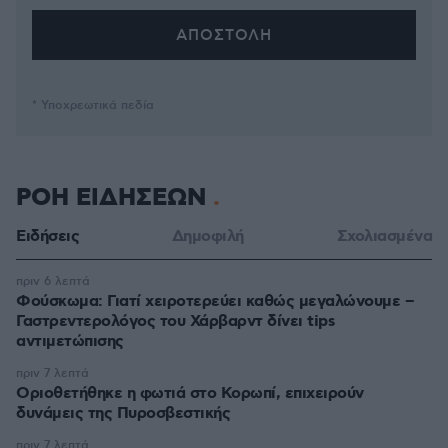
* Υποχρεωτικά πεδία
ΡΟΗ ΕΙΔΗΣΕΩΝ
Ειδήσεις
Δημοφιλή
Σχολιασμένα
πριν 6 λεπτά
Φούσκωμα: Γιατί χειροτερεύει καθώς μεγαλώνουμε –
Γαστρεντερολόγος του Χάρβαρντ δίνει tips
αντιμετώπισης
πριν 7 λεπτά
Οριοθετήθηκε η φωτιά στο Κορωπί, επιχειρούν
δυνάμεις της Πυροσβεστικής
πριν 7 λεπτά