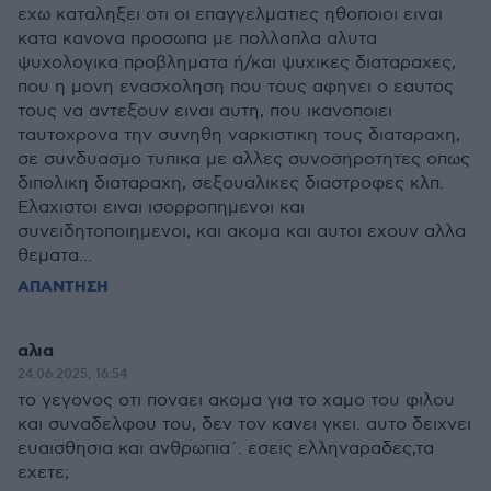
εχω καταληξει οτι οι επαγγελματιες ηθοποιοι ειναι
κατα κανονα προσωπα με πολλαπλα αλυτα
ψυχολογικα προβληματα ή/και ψυχικες διαταραχες,
που η μονη ενασχοληση που τους αφηνει ο εαυτος
τους να αντεξουν ειναι αυτη, που ικανοποιει
ταυτοχρονα την συνηθη ναρκιστικη τους διαταραχη,
σε συνδυασμο τυπικα με αλλες συνοσηροτητες οπως
διπολικη διαταραχη, σεξουαλικες διαστροφες κλπ.
Ελαχιστοι ειναι ισορροπημενοι και
συνειδητοποιημενοι, και ακομα και αυτοι εχουν αλλα
θεματα...
ΑΠΑΝΤΗΣΗ
αλια
24.06.2025, 16:54
το γεγονος οτι ποναει ακομα για το χαμο του φιλου
και συναδελφου του, δεν τον κανει γκει. αυτο δειχνει
ευαισθησια και ανθρωπια΄. εσεις ελληναραδες,τα
εχετε;