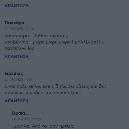
ΑΠΑΝΤΗΣΗ
Παοκάρα
24.06.2025, 19:06
κουλτούρα....βαθυστόχαστες
κουβέντες....μωρε,μωρε,μωρε!!!μαλλί,γυαλί κ
παντελόνι lee...
ΑΠΑΝΤΗΣΗ
Ιερεμιας
24.06.2025, 18:11
Ειναι πολυ απλο, εχεις δηλωσει αθεος και δεν
αντεχεις την ιδεα της ανυπαρξιας...
ΑΠΑΝΤΗΣΗ
Ωραία...
24.06.2025, 22:29
...μυαλά. Από το Ιράν ήρθες;