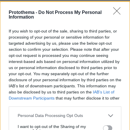
ΑΠΑΝΤΗΣΗ
Protothema -
Do Not Process My Personal
Ρητορικό το ερώτημα
Information
25.06.2025, 07:14
Κάτσε λίγο να ανακατέψουν το φρέντο και το
If you wish to opt-out of the sale, sharing to third parties, or
συζητάμε να 'ουμ....
processing of your personal or sensitive information for
targeted advertising by us, please use the below opt-out
ΑΠΑΝΤΗΣΗ
section to confirm your selection. Please note that after your
opt-out request is processed you may continue seeing
rania
interest-based ads based on personal information utilized by
24.06.2025, 16:44
us or personal information disclosed to third parties prior to
γερασες κ εσυ αιμιλιε μου..κριμα..αλλα η φωνη σου
your opt-out. You may separately opt-out of the further
οτι ωραιοτερο.
disclosure of your personal information by third parties on the
IAB’s list of downstream participants. This information may
ΑΠΑΝΤΗΣΗ
also be disclosed by us to third parties on the
IAB’s List of
Downstream Participants
that may further disclose it to other
third parties.
Please note that this website/app uses one or more Google
Personal Data Processing Opt Outs
Κανε του μνημόσυνο
services and may gather and store information including but
24.06.2025, 15:52
not limited to your visit or usage behaviour. You may click to
I want to opt-out of the Sharing of my