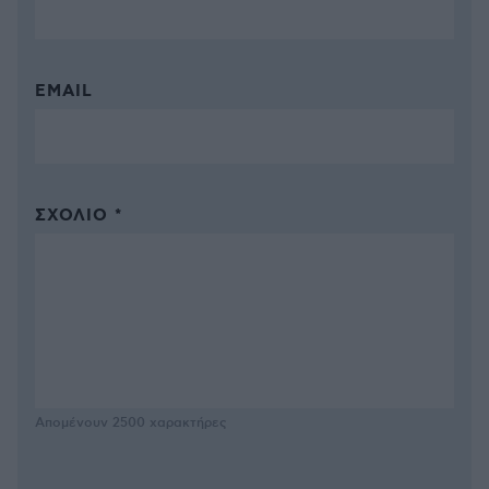
EMAIL
ΣΧΌΛΙΟ *
Απομένουν
2500
χαρακτήρες