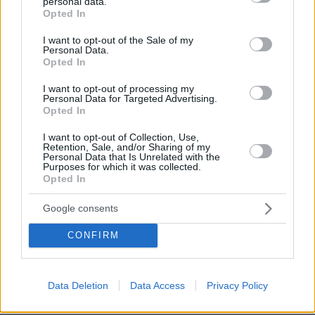
personal data.
Θα πιάσει τοπο. Τα υπολοιπα ειναι λόγια Αιμιλιε, δεν
grant or deny consent to Google and its third-party tags to
Opted In
φελάνε...
use your data for below specified purposes in below Google
consent section.
ΑΠΑΝΤΗΣΗ
I want to opt-out of the Sale of my
Personal Data.
Opted In
αννα
24.06.2025, 15:57
I want to opt-out of processing my
Personal Data for Targeted Advertising.
σωστό, το μόνο που βοηθάει το νεκρό μαζί και η
Opted In
προσευχή.
ΑΠΑΝΤΗΣΗ
I want to opt-out of Collection, Use,
Retention, Sale, and/or Sharing of my
Personal Data that Is Unrelated with the
βοηθαει το νεκρο
Purposes for which it was collected.
Opted In
24.06.2025, 16:42
το μνημοσυνο! Πως τον βοηθαει θελετε να
Google consents
μου το εξηγησετε γιατι δεν το πιανω
ΑΠΑΝΤΗΣΗ
CONFIRM
Ρωμηός
Data Deletion
Data Access
Privacy Policy
24.06.2025, 17:57
Και ελεημοσύνες και το πρόσφορο