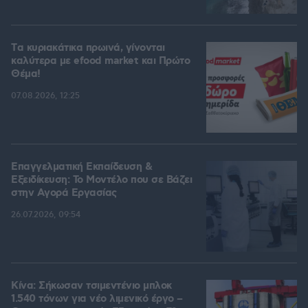
Tα κυριακάτικα πρωινά, γίνονται
καλύτερα με efood market και Πρώτο
Θέμα!
07.08.2026, 12:25
Επαγγελματική Εκπαίδευση &
Εξειδίκευση: Το Mοντέλο που σε Bάζει
στην Aγορά Eργασίας
26.07.2026, 09:54
Κίνα: Σήκωσαν τσιμεντένιο μπλοκ
1.540 τόνων για νέο λιμενικό έργο –