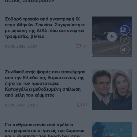
όσους αποχωρούν»
Σοβαρό τροχαίο από αναστροφή ΙΧ
στην Αθηνών-Σουνίου: Συγκρούστηκε
με μηχανή της ΔΙΑΣ, δύο αστυνομικοί
τραυματίες, βίντεο
117
08.08.2026, 23:07
Loaded
:
100.00%
Συνδικαλιστής ψαράς που αποχώρησε
από την Ελπίδα της Καρυστιανού, της
ζητά να τον προστατέψει:
Καταγγέλλει μεθοδευμένη σπίλωση
από μέλη του κόμματος
41
08.08.2026, 20:05
Για ανθρωποκτονία από αμέλεια
κατηγορούνται οι γονείς του 4χρονου
και ο ιδιοκτήτης του beach bar στην