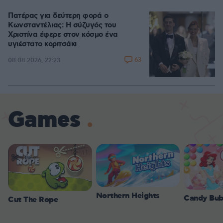
Πατέρας για δεύτερη φορά ο
Κωνσταντέλιας: Η σύζυγός του
Χριστίνα έφερε στον κόσμο ένα
υγιέστατο κοριτσάκι
63
08.08.2026, 22:23
Games
Northern Heights
Candy Bub
Cut The Rope