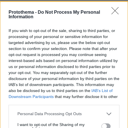
29.07.2026, 09:39
Διασκεδάζουμε υπεύθυνα, επιστρέφουμε με ασφάλεια
Protothema -
Do Not Process My Personal
Information
ΡΟΗ ΕΙΔΗΣΕΩΝ
If you wish to opt-out of the sale, sharing to third parties, or
processing of your personal or sensitive information for
Ειδήσεις
Δημοφιλή
Σχολιασμένα
targeted advertising by us, please use the below opt-out
section to confirm your selection. Please note that after your
opt-out request is processed you may continue seeing
πριν 10 λεπτά
interest-based ads based on personal information utilized by
Μεγάλη φωτιά στο όρος Μπρόμο: Έκλεισε το εθνικό
πάρκο στην Ινδονησία
us or personal information disclosed to third parties prior to
your opt-out. You may separately opt-out of the further
πριν μία ώρα
disclosure of your personal information by third parties on the
Το μενού της ημέρας - Τι τρώμε σήμερα Κυριακή
IAB’s list of downstream participants. This information may
(9/8/2026)
also be disclosed by us to third parties on the
IAB’s List of
Downstream Participants
that may further disclose it to other
09.08.2026, 05:51
Φωτιά σε εγκαταστάσεις της Aramco στην Τζιζάν της
third parties.
Σαουδικής Αραβίας
Please note that this website/app uses one or more Google
Personal Data Processing Opt Outs
09.08.2026, 05:19
services and may gather and store information including but
Δυστύχημα στο Περού: Δεκατρείς νεκροί και τέσσερις
not limited to your visit or usage behaviour. You may click to
I want to opt-out of the Sharing of my