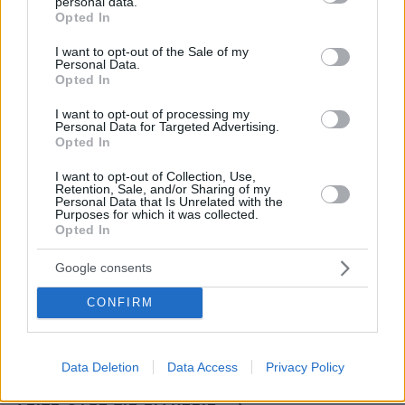
τραυματίες σε σύγκρουση βαν και νταλίκας
personal data.
grant or deny consent to Google and its third-party tags to
Opted In
use your data for below specified purposes in below Google
09.08.2026, 05:00
consent section.
Φοκάτσια με κοτόπουλο, πέστο και ντοματίνια
I want to opt-out of the Sale of my
Personal Data.
09.08.2026, 04:37
Opted In
Ακόμη πιο αυστηρά μέτρα από το Παρίσι για τους
κατόχους ηλεκτρικών πατινιών: Κράνος και γιλέκο,
I want to opt-out of processing my
Personal Data for Targeted Advertising.
διαφορετικά τσουχτερά πρόστιμα
Opted In
09.08.2026, 04:00
I want to opt-out of Collection, Use,
Μαζικός γάμος 1.500 ζευγαριών στη Νιγηρία
Retention, Sale, and/or Sharing of my
Personal Data that Is Unrelated with the
09.08.2026, 03:05
Purposes for which it was collected.
Τουλάχιστον τρεις νεκροί και πολλοί τραυματίες
Opted In
εξαιτίας ρωσικών πληγμάτων στην Ουκρανία
Google consents
09.08.2026, 02:46
Συναγερμός στην Έδεσσα για την εξαφάνιση 31χρονου
CONFIRM
09.08.2026, 02:08
«Δώρο» 1 δισ. δολαρίων στη Κολομβία από τις ΗΠΑ
μετά την ορκωμοσία του νέου τραμπικού προέδρου
Data Deletion
Data Access
Privacy Policy