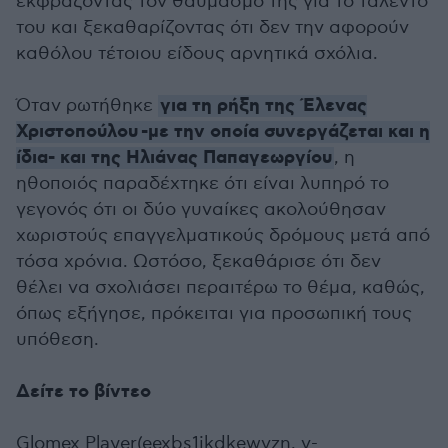
εκφράζοντας τον θαυμασμό της για το ταλέντο
του και ξεκαθαρίζοντας ότι δεν την αφορούν
καθόλου τέτοιου είδους αρνητικά σχόλια.
για τη ρήξη της Έλενας
Όταν ρωτήθηκε
Χριστοπούλου -με την οποία συνεργάζεται και η
ίδια- και της Ηλιάνας Παπαγεωργίου
, η
ηθοποιός παραδέχτηκε ότι είναι λυπηρό το
γεγονός ότι οι δύο γυναίκες ακολούθησαν
χωριστούς επαγγελματικούς δρόμους μετά από
τόσα χρόνια. Ωστόσο, ξεκαθάρισε ότι δεν
θέλει να σχολιάσει περαιτέρω το θέμα, καθώς,
όπως εξήγησε, πρόκειται για προσωπική τους
υπόθεση.
Δείτε το βίντεο
Glomex Player(eexbs1jkdkewvzn, v-