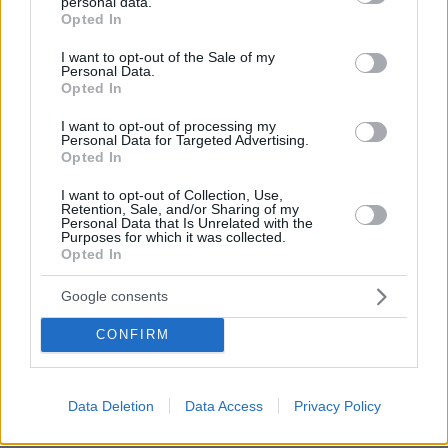
personal data.
ΣΧΟΛΙΑ
(12)
grant or deny consent to Google and its third-party tags to
Opted In
use your data for below specified purposes in below Google
ΠΡΟΣΘΗΚΗ ΣΧΟΛΙΟΥ
consent section.
I want to opt-out of the Sale of my
Personal Data.
Opted In
I want to opt-out of processing my
Αντίδια μάντολες
Personal Data for Targeted Advertising.
13.12.2024, 13:02
Opted In
Κούκλα από τα lidl.
I want to opt-out of Collection, Use,
ΑΠΑΝΤΗΣΗ
Retention, Sale, and/or Sharing of my
Personal Data that Is Unrelated with the
Purposes for which it was collected.
Opted In
Σε αυτή τη φωτογραφία μου δημιουργείται
13.12.2024, 08:28
Google consents
μια ακατανίκητη επιθυμία να της Χ /// ύσω το
προσωπάκι.
CONFIRM
ΑΠΑΝΤΗΣΗ
Data Deletion
Data Access
Privacy Policy
Βαγγέλης
12.12.2024, 23:00