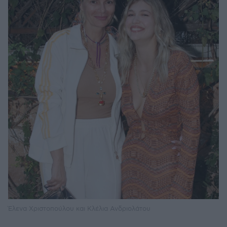
Έλενα Χριστοπούλου και Κλέλια Ανδριολάτου