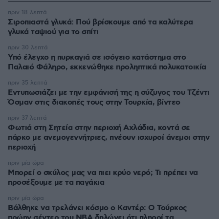
πριν 18 λεπτά
Σιροπιαστά γλυκά: Πού βρίσκουμε από τα καλύτερα
γλυκά ταψιού για το σπίτι
πριν 30 λεπτά
Υπό έλεγχο η πυρκαγιά σε ισόγειο κατάστημα στο
Παλαιό Φάληρο, εκκενώθηκε προληπτικά πολυκατοικία
πριν 35 λεπτά
Εντυπωσιάζει με την εμφάνισή της η σύζυγος του Τζέντι
Όσμαν στις διακοπές τους στην Τουρκία, βίντεο
πριν 37 λεπτά
Φωτιά στη Σητεία στην περιοχή Αχλάδια, κοντά σε
πάρκο με ανεμογεννήτριες, πνέουν ισχυροί άνεμοι στην
περιοχή
πριν μία ώρα
Μπορεί ο σκύλος μας να πιει κρύο νερό; Τι πρέπει να
προσέξουμε με τα παγάκια
πριν μία ώρα
Βάλθηκε να τρελάνει κόσμο ο Καντέρ: Ο Τούρκος
πρώην σέντερ του NBA δηλώνει ότι πληροί τα