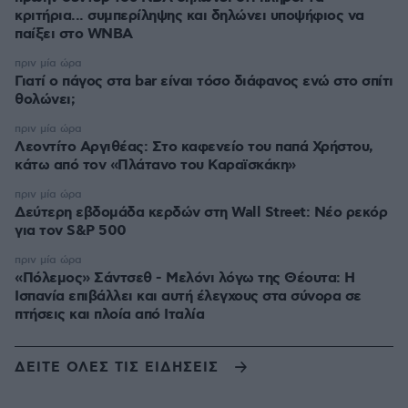
κριτήρια... συμπερίληψης και δηλώνει υποψήφιος να
παίξει στο WNBA
πριν μία ώρα
Γιατί ο πάγος στα bar είναι τόσο διάφανος ενώ στο σπίτι
θολώνει;
πριν μία ώρα
Λεοντίτο Αργιθέας: Στο καφενείο του παπά Χρήστου,
κάτω από τον «Πλάτανο του Καραϊσκάκη»
πριν μία ώρα
Δεύτερη εβδομάδα κερδών στη Wall Street: Νέο ρεκόρ
για τον S&P 500
πριν μία ώρα
«Πόλεμος» Σάντσεθ - Μελόνι λόγω της Θέουτα: Η
Ισπανία επιβάλλει και αυτή έλεγχους στα σύνορα σε
πτήσεις και πλοία από Ιταλία
ΔΕΙΤΕ ΟΛΕΣ ΤΙΣ ΕΙΔΗΣΕΙΣ