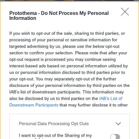
Protothema -
Do Not Process My Personal
Information
If you wish to opt-out of the sale, sharing to third parties, or
processing of your personal or sensitive information for
targeted advertising by us, please use the below opt-out
section to confirm your selection. Please note that after your
opt-out request is processed you may continue seeing
interest-based ads based on personal information utilized by
27.07.2026, 06:00
us or personal information disclosed to third parties prior to
Το μέλλον της τεχνολογίας
your opt-out. You may separately opt-out of the further
disclosure of your personal information by third parties on the
03.08.2026, 10:56
IAB’s list of downstream participants. This information may
Η Smart φοιτητική κατοικία στην καρδιά της Αθήνας
also be disclosed by us to third parties on the
IAB’s List of
Downstream Participants
that may further disclose it to other
third parties.
26.07.2026, 09:54
Επαγγελματική Εκπαίδευση & Εξειδίκευση: Το Mοντέλο που
Please note that this website/app uses one or more Google
Personal Data Processing Opt Outs
σε Bάζει στην Aγορά Eργασίας
services and may gather and store information including but
not limited to your visit or usage behaviour. You may click to
I want to opt-out of the Sharing of my