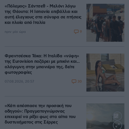
«Πόλεμος» Σάντσεθ - Μελόνι λόγω
της Θέουτα: Η Ισπανία επιβάλλει και
αυτή έλεγχους στα σύνορα σε πτήσεις
και πλοία από Ιταλία
9
πριν μία ώρα
Φραντσέσκα Τόκα: Η Ιταλίδα «νύφη»
της Eurovision ποζάρει με μπικίνι και...
ολόγυμνη στην μπανιέρα της, δείτε
φωτογραφίες
30
07.08.2026, 20:57
«Κάτι απέσπασε την προσοχή του
οδηγού»: Πραγματογνώμονας
επιχειρεί να ρίξει φως στα αίτια του
δυστυχήματος στις Σέρρες