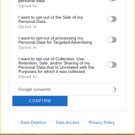
personal data.
grant or deny consent to Google and its third-party tags to
Opted In
use your data for below specified purposes in below Google
consent section.
I want to opt-out of the Sale of my
Personal Data.
Opted In
I want to opt-out of processing my
Personal Data for Targeted Advertising.
Loaded
:
100.00%
Opted In
09.08.2026, 14:15
Η Πολιτική Αεροπορία διαπίστωσε κενό στον νόμο
I want to opt-out of Collection, Use,
όταν ένας... απίθανος τύπος προσγείωσε το
Retention, Sale, and/or Sharing of my
Personal Data that Is Unrelated with the
ελικόπτερό του στο Σαρακήνικο με εκατοντάδες
Purposes for which it was collected.
λουόμενους - Παρέμβαση Εισαγγελέα
Opted In
Google consents
CONFIRM
Data Deletion
Data Access
Privacy Policy