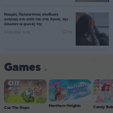
Νεαρός Παλαιστίνιος κλείδωσε
ανήλικη στο σπίτι του στα Χανιά, την
έσωσαν οι φωνές της
115
09.08.2026, 10:38
Games
Northern Heights
Candy Bub
Cut The Rope