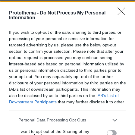
Protothema -
Do Not Process My Personal
ΔΕΙΤΕ ΟΛΕΣ ΤΙΣ ΕΙΔΗΣΕΙΣ
Information
If you wish to opt-out of the sale, sharing to third parties, or
processing of your personal or sensitive information for
ΤΑ ΠΙΟ ΔΗΜΟΦΙΛΗ
targeted advertising by us, please use the below opt-out
section to confirm your selection. Please note that after your
opt-out request is processed you may continue seeing
interest-based ads based on personal information utilized by
us or personal information disclosed to third parties prior to
your opt-out. You may separately opt-out of the further
disclosure of your personal information by third parties on the
IAB’s list of downstream participants. This information may
also be disclosed by us to third parties on the
IAB’s List of
Downstream Participants
that may further disclose it to other
third parties.
Please note that this website/app uses one or more Google
Personal Data Processing Opt Outs
services and may gather and store information including but
not limited to your visit or usage behaviour. You may click to
I want to opt-out of the Sharing of my