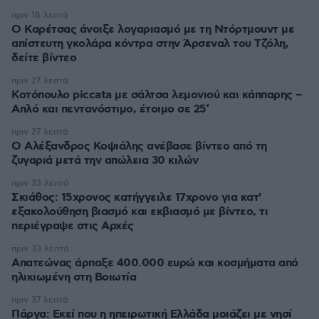
πριν 18 λεπτά
Ο Καρέτσας άνοιξε λογαριασμό με τη Ντόρτμουντ με
απίστευτη γκολάρα κόντρα στην Άρσεναλ του Τζόλη,
δείτε βίντεο
πριν 27 λεπτά
Κοτόπουλο piccata με σάλτσα λεμονιού και κάππαρης –
Απλό και πεντανόστιμο, έτοιμο σε 25′
πριν 27 λεπτά
Ο Αλέξανδρος Κοψιάλης ανέβασε βίντεο από τη
ζυγαριά μετά την απώλεια 30 κιλών
πριν 33 λεπτά
Σκιάθος: 15χρονος κατήγγειλε 17χρονο για κατ'
εξακολούθηση βιασμό και εκβιασμό με βίντεο, τι
περιέγραψε στις Αρχές
πριν 33 λεπτά
Απατεώνας άρπαξε 400.000 ευρώ και κοσμήματα από
ηλικιωμένη στη Βοιωτία
πριν 37 λεπτά
Πάργα: Εκεί που η ηπειρωτική Ελλάδα μοιάζει με νησί