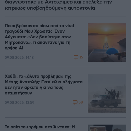
διαγνώστηκε με Αλτσχάιμερ και επέλεξε την
ιατρικώς υποβοηθούμενη αυτοκτονία
Ποιοι βρίσκονται πίσω από το viral
τραγούδι Μου Χρωστάς Έναν
Αύγουστο: «Δεν βασίστηκε στον
Μητροπάνο», τι απαντάνε για τη
χρήση AI
15
09.08.2026, 14:18
Χούθι, το «άλυτο πρόβλημα» της
Μέσης Ανατολής: Γιατί χίλια πλήγματα
δεν ήταν αρκετά για να τους
σταματήσουν
58
09.08.2026, 13:59
Το σπίτι του τρόμου στο Άινταχο: Η