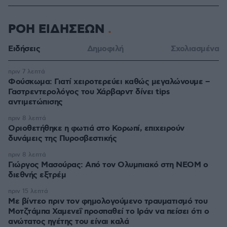
ΡΟΗ ΕΙΔΗΣΕΩΝ
Ειδήσεις
Δημοφιλή
Σχολιασμένα
πριν 7 λεπτά
Φούσκωμα: Γιατί χειροτερεύει καθώς μεγαλώνουμε –
Γαστρεντερολόγος του Χάρβαρντ δίνει tips
αντιμετώπισης
πριν 8 λεπτά
Οριοθετήθηκε η φωτιά στο Κορωπί, επιχειρούν
δυνάμεις της Πυροσβεστικής
πριν 8 λεπτά
Γιώργος Μασούρας: Από τον Ολυμπιακό στη ΝΕΟΜ ο
διεθνής εξτρέμ
πριν 15 λεπτά
Με βίντεο πριν τον φημολογούμενο τραυματισμό του
Μοτζτάμπα Χαμενεΐ προσπαθεί το Ιράν να πείσει ότι ο
ανώτατος ηγέτης του είναι καλά