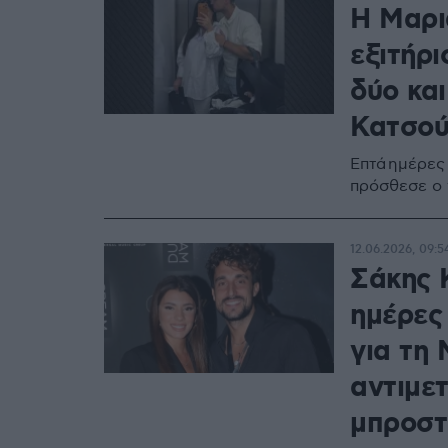
Η Μαρι
εξιτήρι
δύο και
Κατσού
Επτά ημέρες
πρόσθεσε ο ν
12.06.2026, 09:5
Σάκης 
ημέρες
για τη
αντιμε
μπροσ