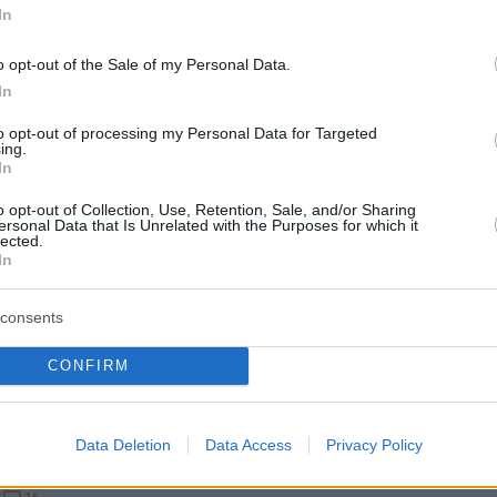
11
8
In
αλένα Ρουμελιώτη και ο Σάκης
o opt-out of the Sale of my Personal Data.
λης ποζάρουν μαζί λίγο πριν
In
σουν το πρώτο τους παιδί
to opt-out of processing my Personal Data for Targeted
ing.
ιγμιότυπο που δημοσίευσε η πρώην παίκτρια του
In
o opt-out of Collection, Use, Retention, Sale, and/or Sharing
ersonal Data that Is Unrelated with the Purposes for which it
lected.
4
0
In
ένα Ρουμελιώτη και Σάκης
λης: Η τρυφερή φωτογραφία
consents
ιν γίνουν γονείς
CONFIRM
στε εδώ», έγραψε η πρώην παίκτρια του Survivor
ιγμιότυπο που δημοσίευσε
Data Deletion
Data Access
Privacy Policy