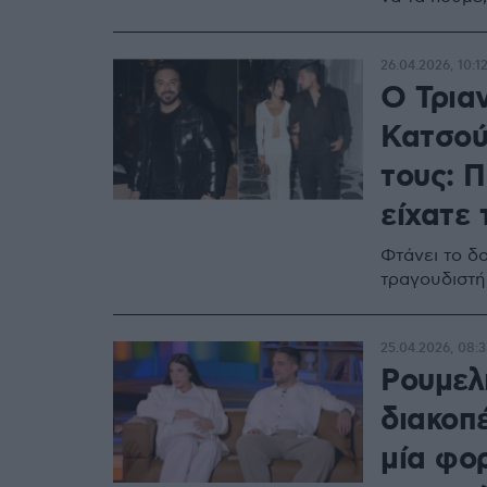
26.04.2026, 10:1
Ο Τρια
Κατσού
τους: 
είχατε 
Φτάνει το δ
τραγουδιστή
25.04.2026, 08:3
Ρουμελ
διακοπέ
μία φο