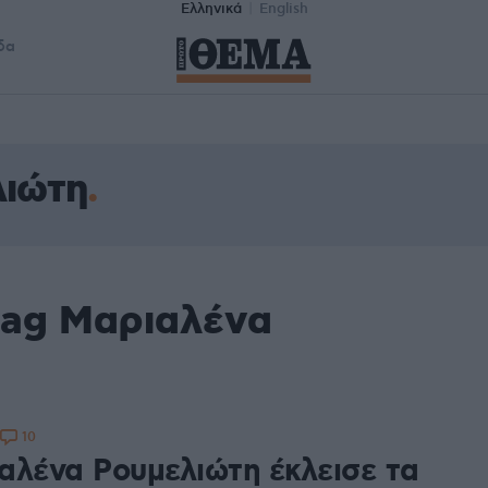
Ελληνικά
English
δα
λιώτη
tag Μαριαλένα
10
αλένα Ρουμελιώτη έκλεισε τα