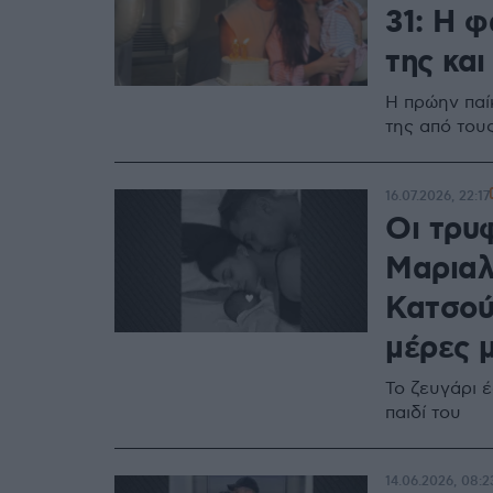
31: Η 
της κα
Η πρώην παίκ
της από του
16.07.2026, 22:17
Οι τρυ
Μαριαλ
Κατσού
μέρες 
Το ζευγάρι 
παιδί του
14.06.2026, 08:2