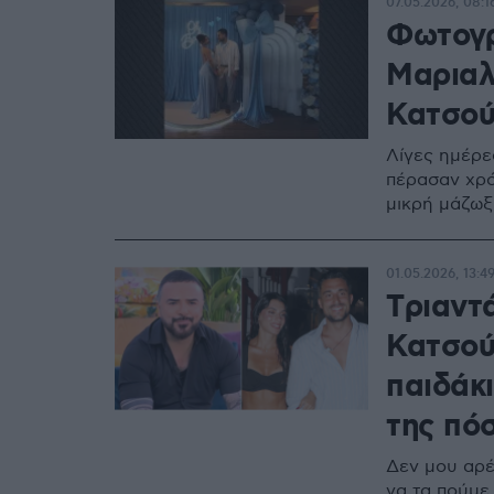
07.05.2026, 08:1
Φωτογρ
Μαριαλ
Κατσούλ
Λίγες ημέρες
πέρασαν χρό
μικρή μάζω
01.05.2026, 13:4
Tριαντ
Κατσού
παιδάκι
της πόσ
Δεν μου αρέ
να τα πούμε