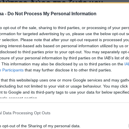
αλύτερο δώρο της ζωής μου
αζί της απλά δεν περιγράφεται με λέξεις, σχολίασε ο
ma -
Do Not Process My Personal Information
Survivor για την ημέρα της γέννησης του παιδιού
to opt-out of the sale, sharing to third parties, or processing of your per
formation for targeted advertising by us, please use the below opt-out s
r selection. Please note that after your opt-out request is processed y
49
2
eing interest-based ads based on personal information utilized by us or
 γονείς Μαριαλένα Ρουμελιώτη
disclosed to third parties prior to your opt-out. You may separately opt-
losure of your personal information by third parties on the IAB’s list of
κης Κατσούλης: «25 ώρες
. This information may also be disclosed by us to third parties on the
IA
Participants
that may further disclose it to other third parties.
 με όλη μου την ψυχή για να σε
 that this website/app uses one or more Google services and may gath
τον κόσμο όπως είχα
including but not limited to your visit or usage behaviour. You may click 
τεί»
 to Google and its third-party tags to use your data for below specifi
ogle consent section.
 φωτογραφίες από τις πρώτες στιγμές με τον
γιο τους
l Data Processing Opt Outs
o opt-out of the Sharing of my personal data.