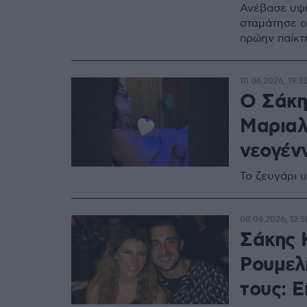
Ανέβασε υψη
σταμάτησε ο
πρώην παίκτ
10.06.2026, 19:3
Ο Σάκη
Μαριαλ
νεογέν
Το ζευγάρι υ
08.06.2026, 12:5
Σάκης 
Ρουμελ
τους: Ε