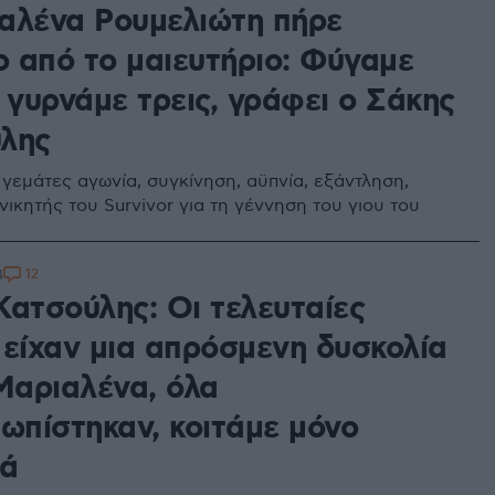
αλένα Ρουμελιώτη πήρε
ο από το μαιευτήριο: Φύγαμε
 γυρνάμε τρεις, γράφει ο Σάκης
λης
 γεμάτες αγωνία, συγκίνηση, αϋπνία, εξάντληση,
ικητής του Survivor για τη γέννηση του γιου του
12
4
Κατσούλης: Οι τελευταίες
 είχαν μια απρόσμενη δυσκολία
 Μαριαλένα, όλα
τωπίστηκαν, κοιτάμε μόνο
τά