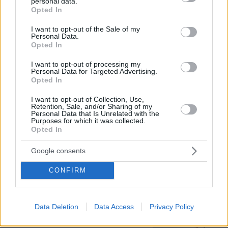
personal data.
grant or deny consent to Google and its third-party tags to
Opted In
use your data for below specified purposes in below Google
consent section.
I want to opt-out of the Sale of my
Personal Data.
Opted In
I want to opt-out of processing my
Personal Data for Targeted Advertising.
Opted In
I want to opt-out of Collection, Use,
Retention, Sale, and/or Sharing of my
Personal Data that Is Unrelated with the
Purposes for which it was collected.
Opted In
07.08.2026, 22:23
Google consents
Η Λίλα Μπακλέση έφερε στον κόσμο το πρώτο
της παιδί, δείτε την ανάρτηση του συντρόφου της
CONFIRM
περί... λαού και εξουσίας
Data Deletion
Data Access
Privacy Policy
Άλλος για data center; Επενδύσεις
€50 δισ. την ερχόμενη δεκαετία