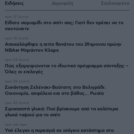
Ειδήσεις
Δημοφιλή
Σχολιασμένα
πριν 12 λεπτά
Είδατε σαμιαμίδι στο σπίτι σας; Γιατί δεν πρέπει να το
σκοτώσετε
πριν 14 λεπτά
Αποκαλύφθηκε η αιτία θανάτου του 29χρονου πρώην
NBAer Μπράντον Κλαρκ
πριν 24 λεπτά
Πώς εξαργυρώνεται το ιδιωτικό πρόγραμμα σύνταξης –
Όλες οι επιλογές
πριν 28 λεπτά
Συνάντηση Ζελένσκι-Βούτσιτς στο Βελιγράδι:
Οικονομία, ασφάλεια και στο βάθος... Ρωσία
πριν 42 λεπτά
Σιροπιαστά γλυκά: Πού βρίσκουμε από τα καλύτερα
γλυκά ταψιού για το σπίτι
πριν μία ώρα
Υπό έλεγχο η πυρκαγιά σε ισόγειο κατάστημα στο