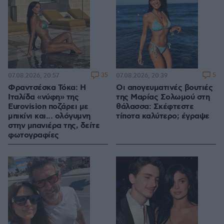
35
5
07.08.2026, 20:57
07.08.2026, 20:39
Φραντσέσκα Τόκα: Η
Οι απογευματινές βουτιές
Ιταλίδα «νύφη» της
της Μαρίας Σολωμού στη
Eurovision ποζάρει με
θάλασσα: Σκέφτεστε
μπικίνι και... ολόγυμνη
τίποτα καλύτερο; έγραψε
στην μπανιέρα της, δείτε
φωτογραφίες