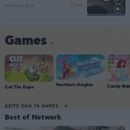
138
07.08.2026, 18:54
Loaded
:
100.00%
Games
Northern Heights
Candy Bub
Cut The Rope
ΔΕΙΤΕ ΟΛΑ ΤΑ GAMES
Best of Network