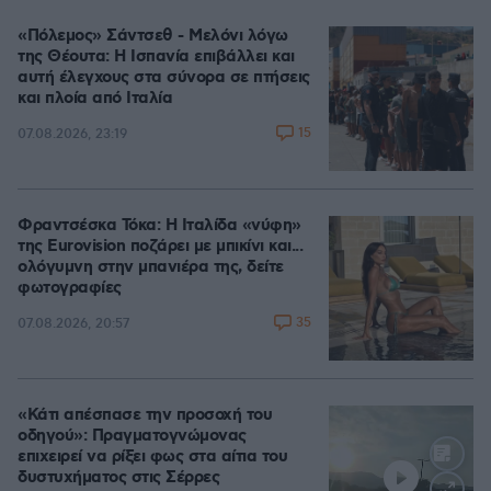
«Πόλεμος» Σάντσεθ - Μελόνι λόγω
της Θέουτα: Η Ισπανία επιβάλλει και
αυτή έλεγχους στα σύνορα σε πτήσεις
και πλοία από Ιταλία
15
07.08.2026, 23:19
Φραντσέσκα Τόκα: Η Ιταλίδα «νύφη»
της Eurovision ποζάρει με μπικίνι και...
ολόγυμνη στην μπανιέρα της, δείτε
φωτογραφίες
35
07.08.2026, 20:57
«Κάτι απέσπασε την προσοχή του
οδηγού»: Πραγματογνώμονας
επιχειρεί να ρίξει φως στα αίτια του
δυστυχήματος στις Σέρρες