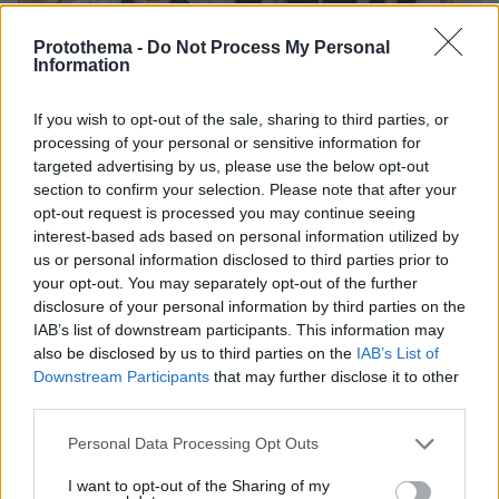
Protothema -
Do Not Process My Personal
Information
If you wish to opt-out of the sale, sharing to third parties, or
processing of your personal or sensitive information for
targeted advertising by us, please use the below opt-out
section to confirm your selection. Please note that after your
07.08.2026, 15:59
opt-out request is processed you may continue seeing
Είδος υπό εξαφάνιση οι υπερπολύτεκνοι στην
interest-based ads based on personal information utilized by
Ελλάδα που γερνάει: Τα... δύο ταψιά μεσημεριανό,
us or personal information disclosed to third parties prior to
τα επιδόματα, η καθημερινότητά τους
your opt-out. You may separately opt-out of the further
disclosure of your personal information by third parties on the
IAB’s list of downstream participants. This information may
also be disclosed by us to third parties on the
IAB’s List of
Downstream Participants
that may further disclose it to other
third parties.
Please note that this website/app uses one or more Google
Personal Data Processing Opt Outs
services and may gather and store information including but
not limited to your visit or usage behaviour. You may click to
I want to opt-out of the Sharing of my