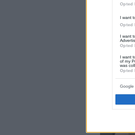
Opted 
I want t
Opted 
I want 
Advertis
Opted 
I want t
of my P
was col
Opted 
Google 