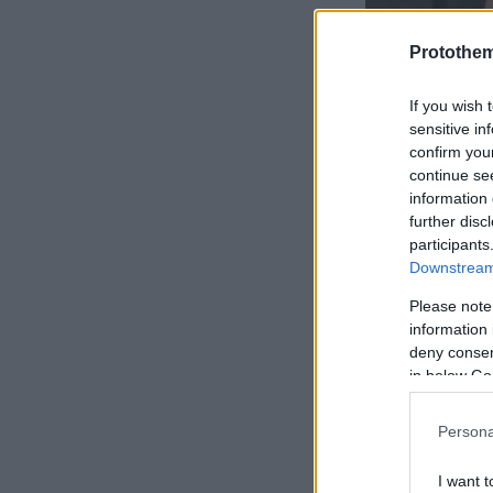
Protothe
If you wish 
sensitive in
confirm you
continue se
information 
further disc
participants
Downstream 
Please note
information 
deny consent
in below Go
Persona
I want t