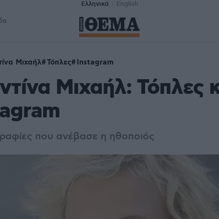
Ελληνικά
English
δα
ίνα Μιχαήλ
Τόπλες
Instagram
τίνα Μιχαήλ: Τόπλες κ
tagram
γραφίες που ανέβασε η ηθοποιός