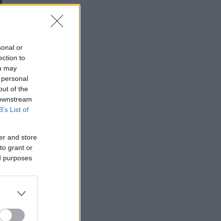
sonal or
ection to
ou may
 personal
out of the
 downstream
B’s List of
er and store
to grant or
ed purposes