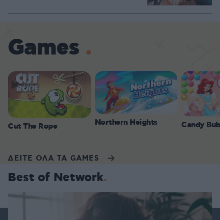
Games
Northern Heights
Candy Bub
Cut The Rope
ΔΕΙΤΕ ΟΛΑ ΤΑ GAMES
Best of Network