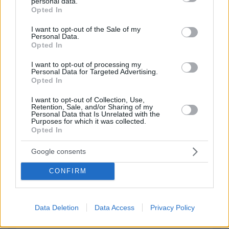
personal data.
02.03.2021, 18:59
grant or deny consent to Google and its third-party tags to
Opted In
tsoly mega
use your data for below specified purposes in below Google
consent section.
ΑΠΑΝΤΗΣΗ
I want to opt-out of the Sale of my
Personal Data.
Opted In
ΠΡΟΣΘΗΚΗ ΣΧΟΛΙΟΥ
I want to opt-out of processing my
Personal Data for Targeted Advertising.
Opted In
ΌΝΟΜΑ *
I want to opt-out of Collection, Use,
Retention, Sale, and/or Sharing of my
Personal Data that Is Unrelated with the
Purposes for which it was collected.
Opted In
EMAIL
Google consents
CONFIRM
ΣΧΌΛΙΟ *
Data Deletion
Data Access
Privacy Policy