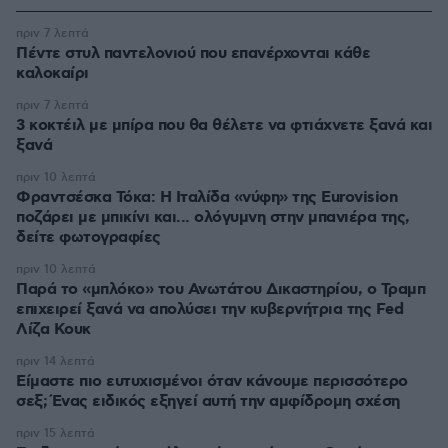
πριν 7 λεπτά
Πέντε στυλ παντελονιού που επανέρχονται κάθε
καλοκαίρι
πριν 7 λεπτά
3 κοκτέιλ με μπίρα που θα θέλετε να φτιάχνετε ξανά και
ξανά
πριν 10 λεπτά
Φραντσέσκα Τόκα: Η Ιταλίδα «νύφη» της Eurovision
ποζάρει με μπικίνι και... ολόγυμνη στην μπανιέρα της,
δείτε φωτογραφίες
πριν 10 λεπτά
Παρά το «μπλόκο» του Ανωτάτου Δικαστηρίου, ο Τραμπ
επιχειρεί ξανά να απολύσει την κυβερνήτρια της Fed
Λίζα Κουκ
πριν 14 λεπτά
Είμαστε πιο ευτυχισμένοι όταν κάνουμε περισσότερο
σεξ; Ένας ειδικός εξηγεί αυτή την αμφίδρομη σχέση
πριν 15 λεπτά