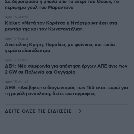
Σε δημοπρασία η μπάλα από το «χέρι του Θεού», το
περίφημο γκολ του Μαραντόνα
πριν 16 λεπτά
Kicker: «Μετά τον Καρέτσα η Ντόρτμουντ έχει στα
ραντάρ της και τον Κωνσταντέλια»
πριν 17 λεπτά
Aνατολική Κρήτη: Παραλίες με φοίνικες και τοπία
γεμάτα ελαιόδεντρα
πριν 17 λεπτά
ΔΕΗ: Νέα συμφωνία για απόκτηση έργων ΑΠΕ άνω των
2 GW σε Πολωνία και Ουγγαρία
πριν 18 λεπτά
ΔΕΘ: «Ανέβηκε» ο διαγωνισμός των 165 εκατ. ευρώ για
τη μεγάλη ανάπλαση, δείτε φωτογραφίες
ΔΕΙΤΕ ΟΛΕΣ ΤΙΣ ΕΙΔΗΣΕΙΣ