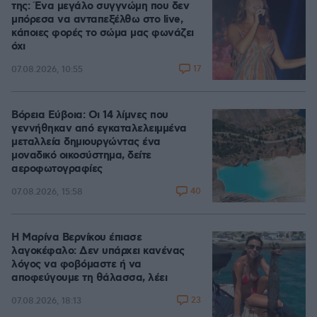
της: Ένα μεγάλο συγγνώμη που δεν
μπόρεσα να ανταπεξέλθω στο live,
κάποιες φορές το σώμα μας φωνάζει
όχι
17
07.08.2026, 10:55
Βόρεια Εύβοια: Οι 14 λίμνες που
γεννήθηκαν από εγκαταλελειμμένα
μεταλλεία δημιουργώντας ένα
μοναδικό οικοσύστημα, δείτε
αεροφωτογραφίες
40
07.08.2026, 15:58
Η Μαρίνα Βερνίκου έπιασε
λαγοκέφαλο: Δεν υπάρχει κανένας
λόγος να φοβόμαστε ή να
αποφεύγουμε τη θάλασσα, λέει
23
07.08.2026, 18:13