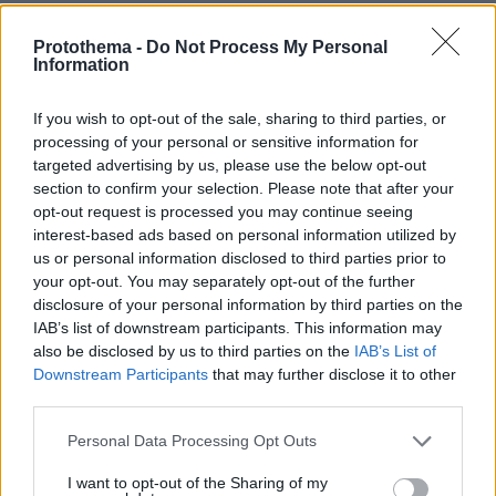
03.08.2026, 10:56
Η Smart φοιτητική κατοικία στην καρδιά της Αθήνας
Protothema -
Do Not Process My Personal
Information
26.07.2026, 09:54
If you wish to opt-out of the sale, sharing to third parties, or
Επαγγελματική Εκπαίδευση & Εξειδίκευση: Το Mοντέλο που
σε Bάζει στην Aγορά Eργασίας
processing of your personal or sensitive information for
targeted advertising by us, please use the below opt-out
section to confirm your selection. Please note that after your
ΣΧΟΛΙΑ
(2)
opt-out request is processed you may continue seeing
interest-based ads based on personal information utilized by
ΠΡΟΣΘΗΚΗ ΣΧΟΛΙΟΥ
us or personal information disclosed to third parties prior to
@
your opt-out. You may separately opt-out of the further
disclosure of your personal information by third parties on the
02.03.2021, 20:28
IAB’s list of downstream participants. This information may
Μακάρι να ήταν μόνο η ακατανόμαστη!! Όλη η
also be disclosed by us to third parties on the
IAB’s List of
ΠΑΡΑΚΜΗ είναι σε μετωπική επίθεση με την Λογική
Downstream Participants
that may further disclose it to other
και την Ηθική, με την εν γένει δυτική παράδοση
third parties.
ΑΠΑΝΤΗΣΗ
Please note that this website/app uses one or more Google
Personal Data Processing Opt Outs
services and may gather and store information including but
a
not limited to your visit or usage behaviour. You may click to
I want to opt-out of the Sharing of my