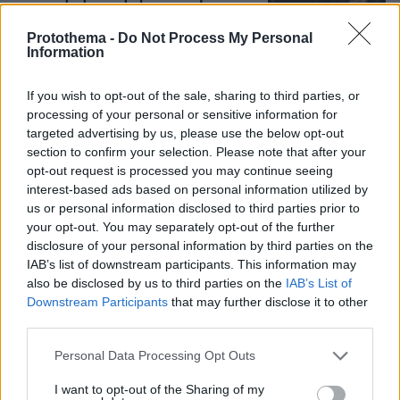
πρίγκιπα Άντριου όταν πεθάνει παρά
την αποκαθήλωσή του, αντιδράσεις
Protothema -
Do Not Process My Personal
για το «μυστικό σχέδιο»
Information
9
09.08.2026, 08:01
If you wish to opt-out of the sale, sharing to third parties, or
processing of your personal or sensitive information for
targeted advertising by us, please use the below opt-out
Στο 401 οι δύο αστυνομικοί μετά το
section to confirm your selection. Please note that after your
τροχαίο στην Αθηνών-Σουνίου, πώς
opt-out request is processed you may continue seeing
έγινε η σφοδρή σύγκρουση με
interest-based ads based on personal information utilized by
αυτοκίνητο τουριστών
us or personal information disclosed to third parties prior to
your opt-out. You may separately opt-out of the further
65
09.08.2026, 08:55
disclosure of your personal information by third parties on the
IAB’s list of downstream participants. This information may
also be disclosed by us to third parties on the
IAB’s List of
Downstream Participants
that may further disclose it to other
Η Βαλέρια Χοψονίδου βάφτισε τον γιο
third parties.
της στη Βουλιαγμένη, δείτε
φωτογραφίες
Please note that this website/app uses one or more Google
Personal Data Processing Opt Outs
4
09.08.2026, 09:44
services and may gather and store information including but
not limited to your visit or usage behaviour. You may click to
I want to opt-out of the Sharing of my