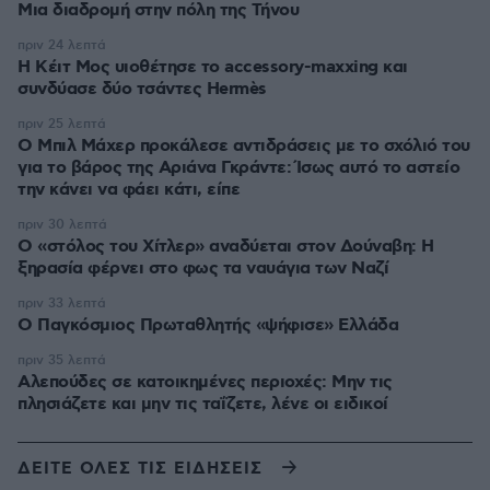
Μια διαδρομή στην πόλη της Τήνου
πριν 24 λεπτά
Η Κέιτ Μος υιοθέτησε τo accessory-maxxing και
συνδύασε δύο τσάντες Hermès
πριν 25 λεπτά
Ο Μπιλ Μάχερ προκάλεσε αντιδράσεις με το σχόλιό του
για το βάρος της Αριάνα Γκράντε: Ίσως αυτό το αστείο
την κάνει να φάει κάτι, είπε
πριν 30 λεπτά
Ο «στόλος του Χίτλερ» αναδύεται στον Δούναβη: Η
ξηρασία φέρνει στο φως τα ναυάγια των Ναζί
πριν 33 λεπτά
Ο Παγκόσμιος Πρωταθλητής «ψήφισε» Ελλάδα
πριν 35 λεπτά
Αλεπούδες σε κατοικημένες περιοχές: Μην τις
πλησιάζετε και μην τις ταΐζετε, λένε οι ειδικοί
ΔΕΙΤΕ ΟΛΕΣ ΤΙΣ ΕΙΔΗΣΕΙΣ