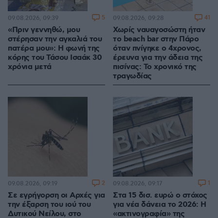
5
41
09.08.2026, 09:39
09.08.2026, 09:28
«Πριν γεννηθώ, μου
Χωρίς ναυαγοσώστη ήταν
στέρησαν την αγκαλιά του
το beach bar στην Πάρο
πατέρα μου»: Η φωνή της
όταν πνίγηκε ο 4χρονος,
κόρης του Τάσου Ισαάκ 30
έρευνα για την άδεια της
χρόνια μετά
πισίνας: Το χρονικό της
τραγωδίας
2
1
09.08.2026, 09:19
09.08.2026, 09:17
Σε εγρήγορση οι Αρχές για
Στα 15 δισ. ευρώ ο στόχος
την έξαρση του ιού του
για νέα δάνεια το 2026: Η
Δυτικού Νείλου, στο
«ακτινογραφία» της