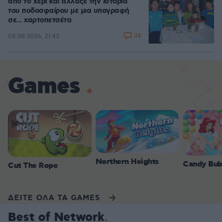
από το χέρι και άλλαξε την ιστορία
του ποδοσφαίρου με μια υπογραφή
σε... χαρτοπετσέτα
34
08.08.2026, 21:43
Games
Northern Heights
Candy Bub
Cut The Rope
ΔΕΙΤΕ ΟΛΑ ΤΑ GAMES
Best of Network