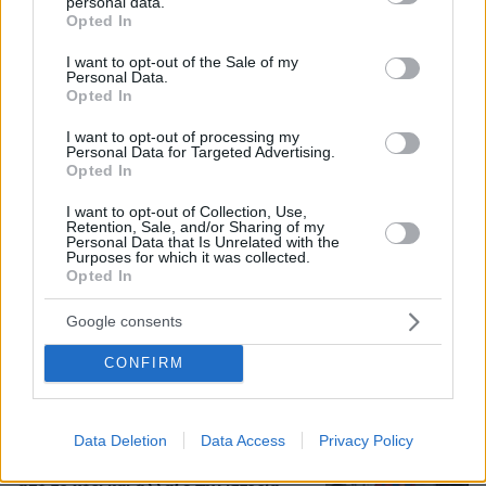
personal data.
grant or deny consent to Google and its third-party tags to
Opted In
use your data for below specified purposes in below Google
consent section.
I want to opt-out of the Sale of my
Νεαρός Παλαιστίνιος κλείδωσε
Personal Data.
ανήλικη στο σπίτι του στα Χανιά, την
Opted In
έσωσαν οι φωνές της
I want to opt-out of processing my
12
πριν μία ώρα
Personal Data for Targeted Advertising.
Opted In
I want to opt-out of Collection, Use,
Retention, Sale, and/or Sharing of my
Personal Data that Is Unrelated with the
Purposes for which it was collected.
Μυστήριο 3.500 ετών στη Σαντορίνη:
Opted In
Ο 15χρονος που δεν πρόλαβε να
ξεφύγει από το τσουνάμι μπορεί ν'
αλλάξει τη χρονολογία της μεγάλης
Google consents
έκρηξης
CONFIRM
77
08.08.2026, 18:08
Data Deletion
Data Access
Privacy Policy
Χόρχε Μέσι: Ο εργάτης από το
Ροσάριο που πήρε τον 13χρονο Λιονέλ