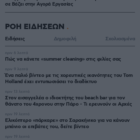
σε Bάζει στην Aγορά Eργασίας
ΡΟΗ ΕΙΔΗΣΕΩΝ
Ειδήσεις
Δημοφιλή
Σχολιασμένα
πριν 6 λεπτά
Πώς να κάνετε «summer cleaning» στις φιλίες σας
πριν 9 λεπτά
Ένα παλιό βίντεο με τις χορευτικές ικανότητες του Tom
Holland έχει εντυπωσιάσει το διαδίκτυο
πριν 13 λεπτά
Στον εισαγγελέα ο ιδιοκτήτης του beach bar για τον
θάνατο του 4χρονου στην Πάρο - Τι ερευνούν οι Αρχές
πριν 19 λεπτά
Ελικόπτερο «πάρκαρε» στο Σαρακήνικο για να κάνουν
μπάνιο οι επιβάτες του, δείτε βίντεο
πριν 19 λεπτά