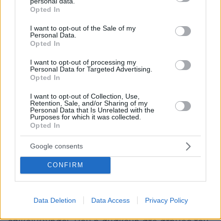
personal data.
αρρυθμίες, ο χρόνος είναι κρίσιμος. Κάθε
grant or deny consent to Google and its third-party tags to
Opted In
use your data for below specified purposes in below Google
δευτερόλεπτο μετρά.
consent section.
I want to opt-out of the Sale of my
Personal Data.
Ο εμφυτεύσιμος απινιδωτής δεν αντικαθιστά
Opted In
την ιατρική παρακολούθηση. Δεν σημαίνει ότι
I want to opt-out of processing my
ένας άνθρωπος δεν χρειάζεται εξετάσεις,
Personal Data for Targeted Advertising.
Opted In
αξιολόγηση ή φροντίδα. Αλλά μπορεί να
προσφέρει κάτι πολύτιμο: χρόνο. Χρόνο μέχρι
I want to opt-out of Collection, Use,
Retention, Sale, and/or Sharing of my
να φτάσει η βοήθεια. Χρόνο μέχρι να
Personal Data that Is Unrelated with the
Purposes for which it was collected.
σταθεροποιηθεί ο ρυθμός. Χρόνο για να
Opted In
συνεχίσει να χτυπά η καρδιά.
Google consents
Στην περίπτωση του Έρικσεν, αυτός ο χρόνος
CONFIRM
είχε πρόσωπο. Ήταν η στιγμή που ο φόβος
απλώθηκε ξανά στο γήπεδο, αλλά δεν έγινε
σιωπή. Ήταν η στιγμή που ο ποδοσφαιριστής
Data Deletion
Data Access
Privacy Policy
είχε τις αισθήσεις του. Που μπορούσε να