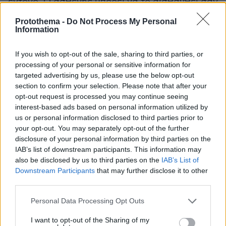
έντονο. Ο ασθενής μπορεί να το αισθανθεί σαν
δυνατό χτύπημα στο στήθος. Μπορεί να
Protothema -
Do Not Process My Personal
αιφνιδιαστεί, να ζαλιστεί ή να πέσει. Αυτό δεν
Information
σημαίνει απαραίτητα ότι η συσκευή απέτυχε.
Συχνά σημαίνει το αντίθετο: Ότι αναγνώρισε
If you wish to opt-out of the sale, sharing to third parties, or
processing of your personal or sensitive information for
έναν επικίνδυνο ρυθμό και παρενέβη.
targeted advertising by us, please use the below opt-out
section to confirm your selection. Please note that after your
Γι’ αυτό και η εικόνα ενός ανθρώπου που
opt-out request is processed you may continue seeing
καταρρέει ενώ έχει ICD δεν σημαίνει πάντα το
interest-based ads based on personal information utilized by
us or personal information disclosed to third parties prior to
ίδιο πράγμα με μία καρδιακή ανακοπή χωρίς
your opt-out. You may separately opt-out of the further
προστασία. Η κατάρρευση μπορεί να είναι η
disclosure of your personal information by third parties on the
ορατή πλευρά μίας εσωτερικής παρέμβασης
IAB’s list of downstream participants. This information may
που έγινε μέσα σε δευτερόλεπτα.
also be disclosed by us to third parties on the
IAB’s List of
Downstream Participants
that may further disclose it to other
third parties.
Η τεχνολογία που αγοράζει χρόνο
Please note that this website/app uses one or more Google
Personal Data Processing Opt Outs
Η ιστορία του Έρικσεν δείχνει κάτι που η
services and may gather and store information including but
καρδιολογία γνωρίζει καλά: Στις επικίνδυνες
not limited to your visit or usage behaviour. You may click to
I want to opt-out of the Sharing of my