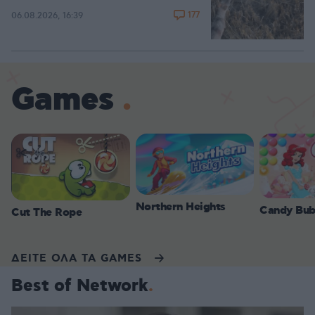
177
06.08.2026, 16:39
Games
Northern Heights
Candy Bub
Cut The Rope
ΔΕΙΤΕ ΟΛΑ ΤΑ GAMES
Best of Network