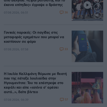
από Βελγίδα: «Είμαι ρατσιστής και το
έκανα επίτηδες» έγραψε ο δράστης
36
07.08.2026, 06:51
Loaded
:
100.00%
Γονικές παροχές: Οι παγίδες στις
μεταφορές χρημάτων που μπορεί να
κοστίσουν σε φόρο
33
07.08.2026, 07:58
Η Ιουλία Καλλιμάνη θύμωσε με θεατή
που της πέταξε λουλούδια στην
Ηγουμενίτσα: Του τα επέστρεψε στο
κεφάλι και είπε «εσένα σ' αρέσει
αυτό...», δείτε βίντεο
57
07.08.2026, 06:39