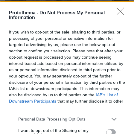
Protothema -
Do Not Process My Personal
Information
If you wish to opt-out of the sale, sharing to third parties, or
processing of your personal or sensitive information for
targeted advertising by us, please use the below opt-out
section to confirm your selection. Please note that after your
opt-out request is processed you may continue seeing
06.08.2026, 12:32
interest-based ads based on personal information utilized by
Η αποκαλυπτική κατάθεση της συζύγου του
us or personal information disclosed to third parties prior to
Αφγανού: Πώς γνωρίσαμε τη Λίσα, γιατί
your opt-out. You may separately opt-out of the further
υποψιάστηκα ότι ήταν το πτώμα στη βαλίτσα
disclosure of your personal information by third parties on the
IAB’s list of downstream participants. This information may
also be disclosed by us to third parties on the
IAB’s List of
Νεαρή γυναίκα με ακατέργαστη
Downstream Participants
that may further disclose it to other
ομορφιά από την Αιθιοπία έγινε viral,
third parties.
δείτε την εντυπωσιακή μεταμόρφωσή
της από μακιγιέρ
Please note that this website/app uses one or more Google
Personal Data Processing Opt Outs
services and may gather and store information including but
254
06.08.2026, 09:18
not limited to your visit or usage behaviour. You may click to
I want to opt-out of the Sharing of my