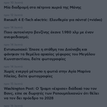
πριν 10 λεπτά
Μία διαδρομή στα πέτρινα χωριά της Μάνης
πριν 12 λεπτά
Renault 4 E-Tech electric: Ελευθερία για πάντα! (+video)
πριν 14 λεπτά
Ποιο αυτοκίνητο βενζίνης έκανε 1.980 χλμ με έναν
ανεφοδιασμό;
πριν 14 λεπτά
Εντυπωσιακό: Έπεσε η στάθμη του Δούναβη και
φάνηκαν τα θεμέλια αρχαίας γέφυρας του Μεγάλου
Κωνσταντίνου, δείτε φωτογραφίες
πριν 14 λεπτά
Χωρίς ενεργό μέτωπο η φωτιά στην Aγία Μαρίνα
Ηλείας, δείτε φωτογραφίες
πριν 15 λεπτά
Washington Post: Ο Τραμπ «έχρισε» διάδοχό του τον
Βανς, είπε σε δωρητές των Ρεπουμπλικανών ότι θέλει
να τον δει πρόεδρο το 2028
πριν 16 λεπτά