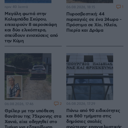
πριν 40 λεπτά
1
06.08.2026, 18:15
Μεγάλη φωτιά στην
Πυροσβεστική: 44
Κολυμπάδα Σκύρου,
πυρκαγιές σε ένα 24ωρο -
επιχειρούν 8 αεροσκάφη
Πρόστιμα σε Χίο, Ηλεία,
και δύο ελικόπτερα,
Πιερία και Δράμα
σπεύδουν ενισχύσεις από
την Κύμη
2
06.08.2026, 17:29
06.08.2026, 17:46
Πάνω από 90 ειδικότητες
Θρίλερ με την υπόθεση
και 860 τμήματα στις
θανάτου της 75χρονης στα
δημόσιες σχολές
Χανιά, είχε οδηγηθεί στο
ανώτερης επαγγελματικής
Τμήμα για εξακρίβωση