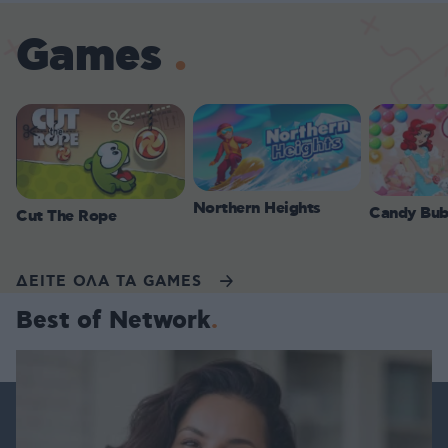
Games
Northern Heights
Candy Bub
Cut The Rope
ΔΕΙΤΕ ΟΛΑ ΤΑ GAMES
Best of Network