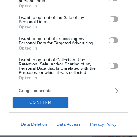
personal data.
grant or deny consent to Google and its third-party tags to
Opted In
use your data for below specified purposes in below Google
Δημήτρης Ξανθάκης: Η γνήσια λαϊκή
consent section.
I want to opt-out of the Sale of my
φωνή, οι συνεργασίες, τα κορυφαία
Personal Data.
του τραγούδια, γιατί δεν έκανε
Opted In
καριέρα σε μεγάλες πίστες
I want to opt-out of processing my
Personal Data for Targeted Advertising.
18
06.08.2026, 16:32
Opted In
I want to opt-out of Collection, Use,
Retention, Sale, and/or Sharing of my
55χρονος στην Κρήτη πείσθηκε ότι
Personal Data that Is Unrelated with the
Purposes for which it was collected.
ιστοσελίδα θα του εξασφάλιζε
Opted In
αποδόσεις σε μετοχές και έχασε
€100.000
Google consents
65
06.08.2026, 11:01
CONFIRM
Μυστήριο με το ραντεβού Πεζεσκιάν -
Data Deletion
Data Access
Privacy Policy
Χαμενεΐ στην Τεχεράνη: Βρέθηκαν σε
ένα σκοτεινό αυτοκίνητο, άκουγαν,