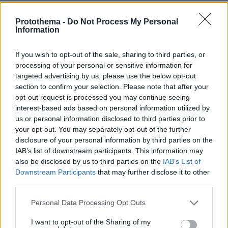
29.07.2026, 09:39
Protothema -
Do Not Process My Personal
Διασκεδάζουμε υπεύθυνα, επιστρέφουμε με ασφάλεια
Information
If you wish to opt-out of the sale, sharing to third parties, or
ΡΟΗ ΕΙΔΗΣΕΩΝ
processing of your personal or sensitive information for
targeted advertising by us, please use the below opt-out
Ειδήσεις
Δημοφιλή
Σχολιασμένα
section to confirm your selection. Please note that after your
opt-out request is processed you may continue seeing
interest-based ads based on personal information utilized by
πριν 6 λεπτά
Η επιστήμη πίσω από την τέλεια μαρμελάδα σύκο
us or personal information disclosed to third parties prior to
your opt-out. You may separately opt-out of the further
πριν 6 λεπτά
disclosure of your personal information by third parties on the
Ένα παλιό βίντεο με τις χορευτικές ικανότητες του Tom
IAB’s list of downstream participants. This information may
Holland έχει εντυπωσιάσει το διαδίκτυο
also be disclosed by us to third parties on the
IAB’s List of
πριν 16 λεπτά
Downstream Participants
that may further disclose it to other
Η Bella Hadid μόλις επιβεβαίωσε ότι αυτή είναι το πιο
third parties.
κομψή απόχρωση ξανθού για το φετινό καλοκαίρι
Please note that this website/app uses one or more Google
Personal Data Processing Opt Outs
πριν 18 λεπτά
services and may gather and store information including but
Μαρία Εκμεκτσίογλου: Ζω καθημερινά θαύματα, πρώτα
not limited to your visit or usage behaviour. You may click to
I want to opt-out of the Sharing of my
είναι ο Θεός και μετά οι γιοι μου