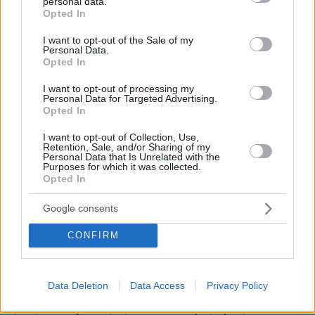
personal data.
grant or deny consent to Google and its third-party tags to
Opted In
use your data for below specified purposes in below Google
πριν 19 λεπτά
Οι μαρτυρίες κατοίκων για τον δήμαρχο Μάνδρας-
consent section.
I want to opt-out of the Sale of my
Ειδυλλίας: «Έσωσε το σπίτι μας, ενώ δίπλα καιγόταν το
Personal Data.
Opted In
δικό του»
πριν 35 λεπτά
I want to opt-out of processing my
Personal Data for Targeted Advertising.
Πρωτεΐνη δεν έχει μόνο το κρέας – Ανακαλύψτε 8
Opted In
φρούτα με πρωτεΐνη και βάλτε τα στο πιάτο σας
I want to opt-out of Collection, Use,
πριν 36 λεπτά
Retention, Sale, and/or Sharing of my
Αυτά τα τρία ζώδια προσελκύουν σημαντική οικονομική
Personal Data that Is Unrelated with the
επιτυχία τον Αύγουστο
Purposes for which it was collected.
Opted In
πριν 39 λεπτά
Στις φλόγες διυλιστήριο πετρελαίου στο Κρασνοντάρ
Google consents
της Ρωσίας μετά από ουκρανική επίθεση με drones
CONFIRM
πριν 42 λεπτά
Ρούχα και αξεσουάρ από το «Ο Διάβολος φοράει Prada
2» βγαίνουν σε διαδικτυακή δημοπρασία
Data Deletion
Data Access
Privacy Policy
πριν 45 λεπτά
Zendaya και Tom Holland: Γιόρτασαν τον γάμο τους με