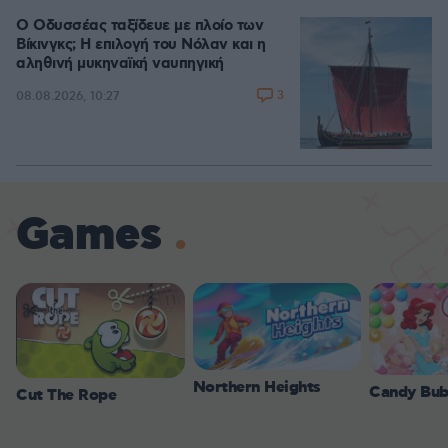
Ο Οδυσσέας ταξίδευε με πλοίο των
Βίκινγκς; Η επιλογή του Νόλαν και η
αληθινή μυκηναϊκή ναυπηγική
3
08.08.2026, 10:27
Games
Northern Heights
Candy Bub
Cut The Rope