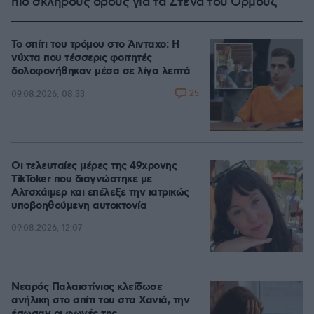
πιο σκληρούς όρους για τα Στενά του Ορμούζ
Το σπίτι του τρόμου στο Άινταχο: Η
νύχτα που τέσσερις φοιτητές
δολοφονήθηκαν μέσα σε λίγα λεπτά
25
09.08.2026, 08:33
Οι τελευταίες μέρες της 49χρονης
TikToker που διαγνώστηκε με
Αλτσχάιμερ και επέλεξε την ιατρικώς
υποβοηθούμενη αυτοκτονία
09.08.2026, 12:07
Νεαρός Παλαιστίνιος κλείδωσε
ανήλικη στο σπίτι του στα Χανιά, την