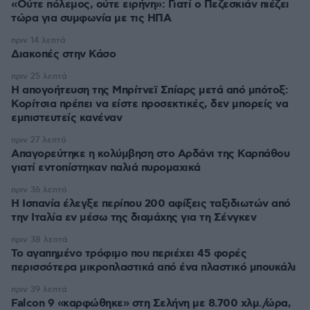
«Ούτε πόλεμος, ούτε ειρήνη»: Γιατί ο Πεζεσκιάν πιέζει
τώρα για συμφωνία με τις ΗΠΑ
πριν 14 λεπτά
Διακοπές στην Κάσο
πριν 25 λεπτά
Η απογοήτευση της Μπρίτνεϊ Σπίαρς μετά από μπότοξ:
Κορίτσια πρέπει να είστε προσεκτικές, δεν μπορείς να
εμπιστευτείς κανέναν
πριν 27 λεπτά
Απαγορεύτηκε η κολύμβηση στο Αρδάνι της Καρπάθου
γιατί εντοπίστηκαν παλιά πυρομαχικά
πριν 36 λεπτά
Η Ισπανία έλεγξε περίπου 200 αφίξεις ταξιδιωτών από
την Ιταλία εν μέσω της διαμάχης για τη Σένγκεν
πριν 38 λεπτά
Το αγαπημένο τρόφιμο που περιέχει 45 φορές
περισσότερα μικροπλαστικά από ένα πλαστικό μπουκάλι
πριν 39 λεπτά
Falcon 9 «καρφώθηκε» στη Σελήνη με 8.700 χλμ./ώρα,