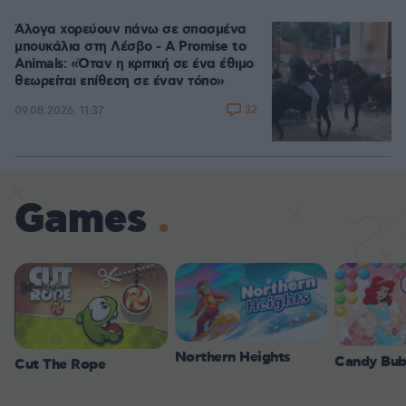
Άλογα χορεύουν πάνω σε σπασμένα
μπουκάλια στη Λέσβο - A Promise to
Animals: «Όταν η κριτική σε ένα έθιμο
θεωρείται επίθεση σε έναν τόπο»
32
09.08.2026, 11:37
Games
Northern Heights
Candy Bub
Cut The Rope