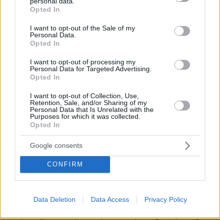
personal data.
grant or deny consent to Google and its third-party tags to
Opted In
use your data for below specified purposes in below Google
consent section.
I want to opt-out of the Sale of my
Personal Data.
* Υποχρεωτικά πεδία
Opted In
I want to opt-out of processing my
Personal Data for Targeted Advertising.
Opted In
ΡΟΗ ΕΙΔΗΣΕΩΝ
I want to opt-out of Collection, Use,
Retention, Sale, and/or Sharing of my
Ειδήσεις
Δημοφιλή
Σχολιασμένα
Personal Data that Is Unrelated with the
Purposes for which it was collected.
Opted In
πριν 9 λεπτά
Ένας γιατρός δίνει 5 απλές συμβουλές που χαρίζουν
υγεία μετά τα 50
Google consents
πριν 9 λεπτά
CONFIRM
Τι πρέπει να έχετε μαζί στην παραλία με τον σκύλο σας
πριν 9 λεπτά
Αυτή είναι η πιο βιώσιμη πόλη στον κόσμο για το 2026
Data Deletion
Data Access
Privacy Policy
πριν 14 λεπτά