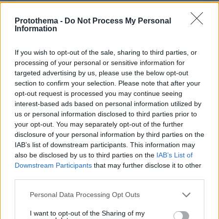
Protothema -
Do Not Process My Personal
Information
EMAIL
If you wish to opt-out of the sale, sharing to third parties, or
processing of your personal or sensitive information for
targeted advertising by us, please use the below opt-out
section to confirm your selection. Please note that after your
ΣΧΌΛΙΟ *
opt-out request is processed you may continue seeing
interest-based ads based on personal information utilized by
us or personal information disclosed to third parties prior to
your opt-out. You may separately opt-out of the further
disclosure of your personal information by third parties on the
IAB’s list of downstream participants. This information may
also be disclosed by us to third parties on the
IAB’s List of
Downstream Participants
that may further disclose it to other
third parties.
Απομένουν
2500
χαρακτήρες
Please note that this website/app uses one or more Google
Personal Data Processing Opt Outs
services and may gather and store information including but
not limited to your visit or usage behaviour. You may click to
I want to opt-out of the Sharing of my