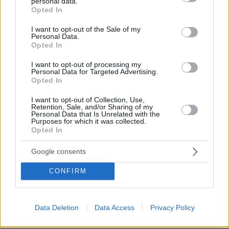
personal data.
grant or deny consent to Google and its third-party tags to
Opted In
use your data for below specified purposes in below Google
consent section.
I want to opt-out of the Sale of my
Personal Data.
Opted In
I want to opt-out of processing my
Personal Data for Targeted Advertising.
Opted In
I want to opt-out of Collection, Use,
Retention, Sale, and/or Sharing of my
Personal Data that Is Unrelated with the
Purposes for which it was collected.
Opted In
Google consents
CONFIRM
Data Deletion
Data Access
Privacy Policy
19.05.2026, 17:05