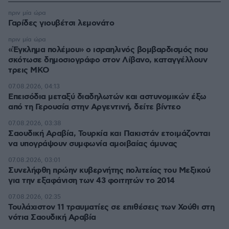
πριν μία ώρα
Γαρίδες γιουβέτσι λεμονάτο
πριν μία ώρα
«Έγκλημα πολέμου» ο ισραηλινός βομβαρδισμός που
σκότωσε δημοσιογράφο στον Λίβανο, καταγγέλλουν
τρεις ΜΚΟ
07.08.2026, 04:13
Επεισόδια μεταξύ διαδηλωτών και αστυνομικών έξω
από τη Γερουσία στην Αργεντινή, δείτε βίντεο
07.08.2026, 03:38
Σαουδική Αραβία, Τουρκία και Πακιστάν ετοιμάζονται
να υπογράψουν συμφωνία αμοιβαίας άμυνας
07.08.2026, 03:01
Συνελήφθη πρώην κυβερνήτης πολιτείας του Μεξικού
για την εξαφάνιση των 43 φοιτητών το 2014
07.08.2026, 02:35
Τουλάχιστον 11 τραυματίες σε επιθέσεις των Χούθι στη
νότια Σαουδική Αραβία