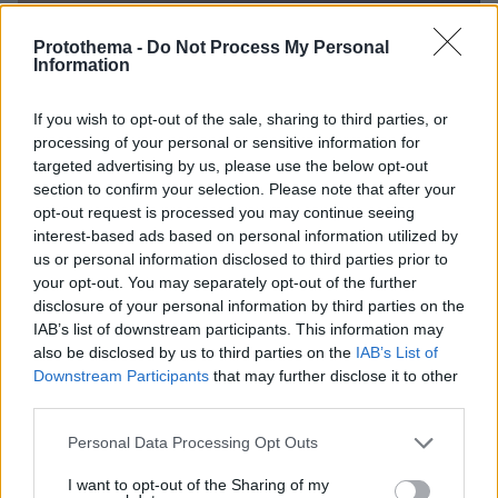
Protothema -
Do Not Process My Personal
Information
If you wish to opt-out of the sale, sharing to third parties, or
processing of your personal or sensitive information for
targeted advertising by us, please use the below opt-out
section to confirm your selection. Please note that after your
opt-out request is processed you may continue seeing
interest-based ads based on personal information utilized by
us or personal information disclosed to third parties prior to
your opt-out. You may separately opt-out of the further
disclosure of your personal information by third parties on the
IAB’s list of downstream participants. This information may
also be disclosed by us to third parties on the
IAB’s List of
Downstream Participants
that may further disclose it to other
19.05.2026, 22:50
third parties.
Μυστήριο παραμένει η αιτία της έντονης οσμής αερίου σε
περιοχές της Αττικής - Ο χάρτης Κολυδά με τη φορά των
Please note that this website/app uses one or more Google
Personal Data Processing Opt Outs
ανέμων και οι πιθανές αιτίες
services and may gather and store information including but
not limited to your visit or usage behaviour. You may click to
I want to opt-out of the Sharing of my