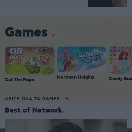
Games
Northern Heights
Candy Bub
Cut The Rope
ΔΕΙΤΕ ΟΛΑ ΤΑ GAMES
Best of Network