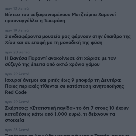
πριν 13 λεπτά
Βίντεο του «εξαφανισμένου» Μοτζτάμπα Χαμενεΐ
προαναγγέλλει η Τεχεράνη
πριν 19 λεπτά
3 ενδιαφέροντα μουσεία μας φέρνουν στην ύπαιθρο της
Χίου και σε επαφή με τη μοναδική της φύση
πριν 20 λεπτά
Η Βανέσα Παραντί ανακοίνωσε ότι χώρισε με τον
σύζυγό της έπειτα από οκτώ χρόνια γάμου
πριν 29 λεπτά
Ισχυροί άνεμοι και ριπές έως 9 μποφόρ τη Δευτέρα:
Ποιες περιοχές τίθενται σε κατάσταση κινητοποίησης
Red Code
πριν 29 λεπτά
Σκέρτσος: «Στατιστική παγίδα» το ότι 7 στους 10 έχουν
καταθέσεις κάτω από 1.000 ευρώ, τι δείχνουν τα
στοιχεία
πριν 35 λεπτά