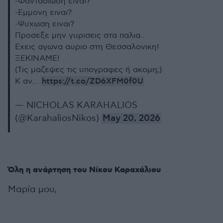
-Φαντασιωση ειναι?
-Εμμονη ειναι?
-Ψυχωση ειναι?
Προσεξε μην γυρισεις στα παλια..
Εχεις αγωνα αυριο στη Θεσσαλονικη!
ΞΕΚΙΝΑΜΕ!
(Τις μαζεψες τις υπογραφες ή ακομη;)
https://t.co/ZD6XFM0f0U
Κ αν…
— NICHOLAS KARAHALIOS
(@KarahaliosNikos)
May 20, 2026
Όλη η ανάρτηση του Νίκου Καραχάλιου
Μαρία μου,