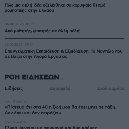
Πώς μια απλή ιδέα εξελίχθηκε σε κορυφαίο θεσμό
ρομποτικής στην Ελλάδα
06.08.2026, 10:52
Από μαθητής, φοιτητής σε άλλη πόλη!
26.07.2026, 09:54
Επαγγελματική Εκπαίδευση & Εξειδίκευση: Το Mοντέλο που
σε Bάζει στην Aγορά Eργασίας
ΡΟΗ ΕΙΔΗΣΕΩΝ
Ειδήσεις
Δημοφιλή
Σχολιασμένα
πριν 8 λεπτά
«Πίστευα ότι στα 40 η ζωή μου θα έχει μπει σε τάξη.
Δεν έχει και δεν πειράζει»
πριν 8 λεπτά
Γλυκό ψυγείου με φρυγανιά και δύο κρέμες