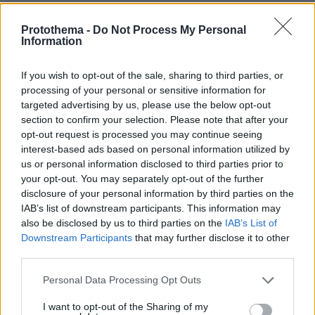
Protothema -
Do Not Process My Personal
protothema.gr στο Google News
Ακολουθήστε το
Information
και μάθετε πρώτοι όλες τις ειδήσεις
If you wish to opt-out of the sale, sharing to third parties, or
Ειδήσεις
Δείτε όλες τις τελευταίες
από την Ελλάδα
processing of your personal or sensitive information for
και τον Κόσμο, τη στιγμή που συμβαίνουν, στο
targeted advertising by us, please use the below opt-out
Protothema.gr
section to confirm your selection. Please note that after your
opt-out request is processed you may continue seeing
interest-based ads based on personal information utilized by
Σχετικά Άρθρα
us or personal information disclosed to third parties prior to
your opt-out. You may separately opt-out of the further
disclosure of your personal information by third parties on the
IAB’s list of downstream participants. This information may
also be disclosed by us to third parties on the
IAB’s List of
Downstream Participants
that may further disclose it to other
third parties.
Please note that this website/app uses one or more Google
Personal Data Processing Opt Outs
services and may gather and store information including but
not limited to your visit or usage behaviour. You may click to
I want to opt-out of the Sharing of my