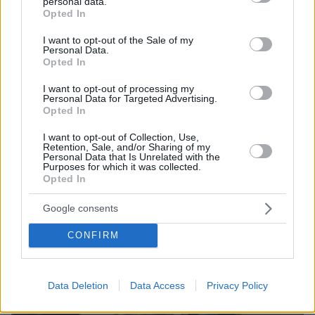
personal data.
grant or deny consent to Google and its third-party tags to
Opted In
use your data for below specified purposes in below Google
consent section.
I want to opt-out of the Sale of my
Personal Data.
Opted In
I want to opt-out of processing my
Personal Data for Targeted Advertising.
Opted In
I want to opt-out of Collection, Use,
Retention, Sale, and/or Sharing of my
Personal Data that Is Unrelated with the
19.05.2026, 23:37
Purposes for which it was collected.
Καρυστιανού: Λήγει το αυτόφωρο για τον Καραχάλιο, γιατί
Opted In
δεν τον βρήκαν ακόμη; Μήπως προστατεύεται από το
“σύστημα”;
Google consents
CONFIRM
Data Deletion
Data Access
Privacy Policy