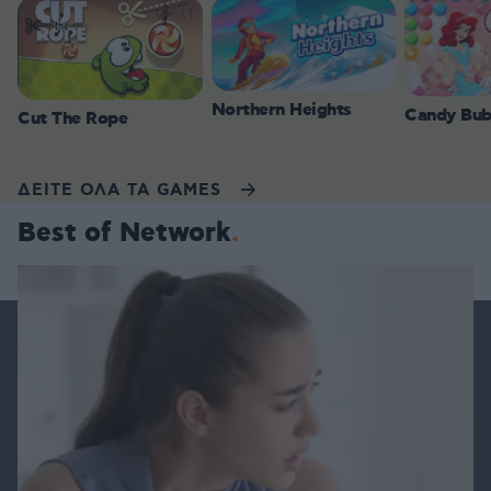
Northern Heights
Candy Bub
Cut The Rope
ΔΕΙΤΕ ΟΛΑ ΤΑ GAMES
Best of Network