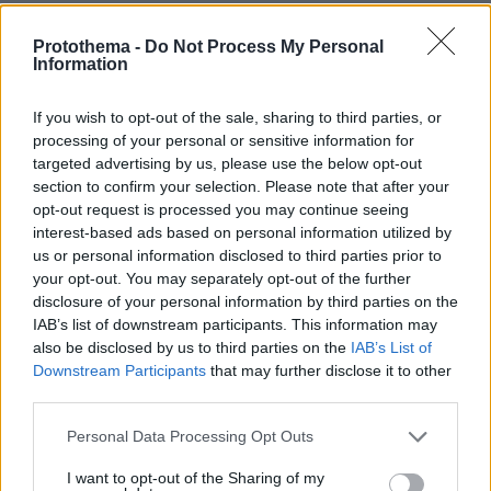
πριν 28 λεπτά
«Βγήκα χάλια!»: Γιατί δεν μας αρέσουμε στις
Protothema -
Do Not Process My Personal
φωτογραφίες, ενώ οι άλλοι μάς βλέπουν όμορφους
Information
πριν 28 λεπτά
If you wish to opt-out of the sale, sharing to third parties, or
Νέα Αγχίαλος: 66χρονος σάτυρος αυνανιζόταν
processing of your personal or sensitive information for
πρακολουθώντας την 13χρονη γειτόνισσα του
targeted advertising by us, please use the below opt-out
πριν 37 λεπτά
section to confirm your selection. Please note that after your
Μπορούμε να καταψύξουμε τα σύκα;
opt-out request is processed you may continue seeing
interest-based ads based on personal information utilized by
us or personal information disclosed to third parties prior to
ΔΕΙΤΕ ΟΛΕΣ ΤΙΣ ΕΙΔΗΣΕΙΣ
your opt-out. You may separately opt-out of the further
disclosure of your personal information by third parties on the
IAB’s list of downstream participants. This information may
also be disclosed by us to third parties on the
IAB’s List of
ΤΑ ΠΙΟ ΔΗΜΟΦΙΛΗ
Downstream Participants
that may further disclose it to other
third parties.
Please note that this website/app uses one or more Google
Personal Data Processing Opt Outs
services and may gather and store information including but
not limited to your visit or usage behaviour. You may click to
I want to opt-out of the Sharing of my