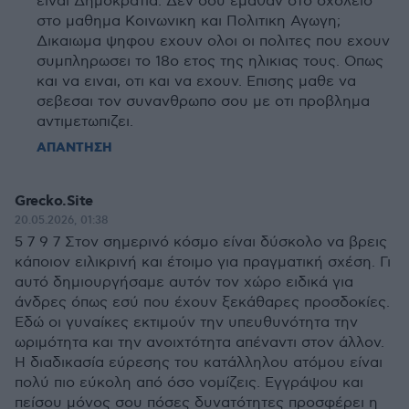
ειναι Δημοκρατια. Δεν σου εμαθαν στο σχολειο
στο μαθημα Κοινωνικη και Πολιτικη Αγωγη;
Δικαιωμα ψηφου εχουν ολοι οι πολιτες που εχουν
συμπληρωσει το 18ο ετος της ηλικιας τους. Οπως
και να ειναι, οτι και να εχουν. Επισης μαθε να
σεβεσαι τον συνανθρωπο σου με οτι προβλημα
αντιμετωπιζει.
ΑΠΑΝΤΗΣΗ
Grecko.Site
20.05.2026, 01:38
5 7 9 7 Στον σημερινό κόσμο είναι δύσκολο να βρεις
κάποιον ειλικρινή και έτοιμο για πραγματική σχέση. Γι
αυτό δημιουργήσαμε αυτόν τον χώρο ειδικά για
άνδρες όπως εσύ που έχουν ξεκάθαρες προσδοκίες.
Εδώ οι γυναίκες εκτιμούν την υπευθυνότητα την
ωριμότητα και την ανοιχτότητα απέναντι στον άλλον.
Η διαδικασία εύρεσης του κατάλληλου ατόμου είναι
πολύ πιο εύκολη από όσο νομίζεις. Εγγράψου και
πείσου μόνος σου πόσες δυνατότητες προσφέρει η