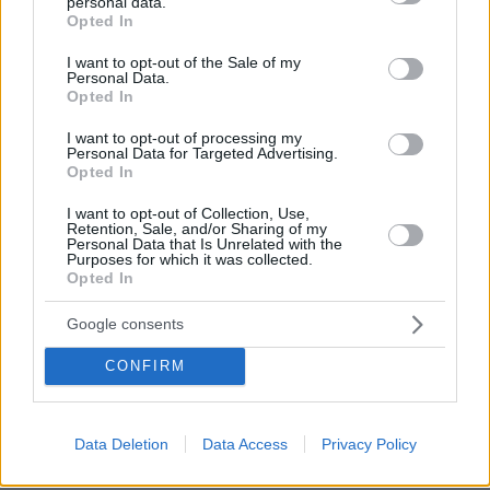
personal data.
grant or deny consent to Google and its third-party tags to
Opted In
use your data for below specified purposes in below Google
consent section.
I want to opt-out of the Sale of my
Personal Data.
Opted In
I want to opt-out of processing my
Personal Data for Targeted Advertising.
Opted In
I want to opt-out of Collection, Use,
Retention, Sale, and/or Sharing of my
Personal Data that Is Unrelated with the
Purposes for which it was collected.
Opted In
Google consents
CONFIRM
07.08.2026, 18:22
«Πόσα θέλεις για το κορίτσι;»: Τουρίστας στην
Κρήτη ζητά... τιμή για να ασελγήσει σε ανήλικη, τι
Data Deletion
Data Access
Privacy Policy
καταγγέλλει ο ιδιοκτήτης επιχείρησης