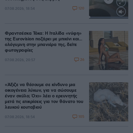
120
07.08.2026, 18:54
Loaded
:
100.00%
Φραντσέσκα Τόκα: Η Ιταλίδα «νύφη»
της Eurovision ποζάρει με μπικίνι και...
ολόγυμνη στην μπανιέρα της, δείτε
φωτογραφίες
26
07.08.2026, 20:57
«Άξιζε να θέσουμε σε κίνδυνο μια
οικογένεια λύκων, για να σώσουμε
έναν σκύλο; Όχι» λέει ο ερευνητής
μετά τις επικρίσεις για τον θάνατο του
λευκού κουταβιού
105
07.08.2026, 18:54