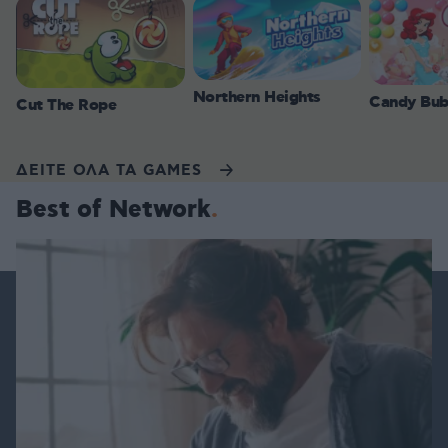
Northern Heights
Candy Bub
Cut The Rope
ΔΕΙΤΕ ΟΛΑ ΤΑ GAMES
Best of Network