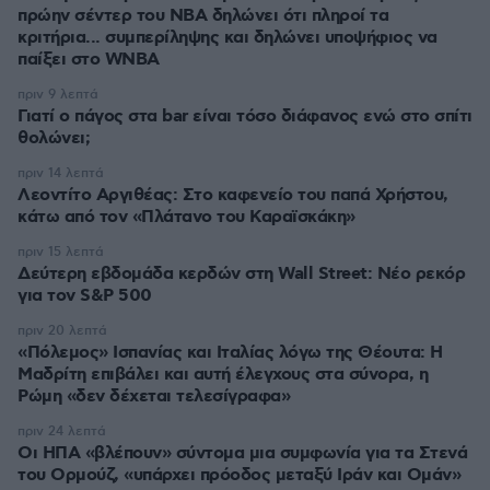
πρώην σέντερ του NBA δηλώνει ότι πληροί τα
κριτήρια... συμπερίληψης και δηλώνει υποψήφιος να
παίξει στο WNBA
πριν 9 λεπτά
Γιατί ο πάγος στα bar είναι τόσο διάφανος ενώ στο σπίτι
θολώνει;
πριν 14 λεπτά
Λεοντίτο Αργιθέας: Στο καφενείο του παπά Χρήστου,
κάτω από τον «Πλάτανο του Καραϊσκάκη»
πριν 15 λεπτά
Δεύτερη εβδομάδα κερδών στη Wall Street: Νέο ρεκόρ
για τον S&P 500
πριν 20 λεπτά
«Πόλεμος» Ισπανίας και Ιταλίας λόγω της Θέουτα: Η
Μαδρίτη επιβάλει και αυτή έλεγχους στα σύνορα, η
Ρώμη «δεν δέχεται τελεσίγραφα»
πριν 24 λεπτά
Οι ΗΠΑ «βλέπουν» σύντομα μια συμφωνία για τα Στενά
του Ορμούζ, «υπάρχει πρόοδος μεταξύ Ιράν και Ομάν»