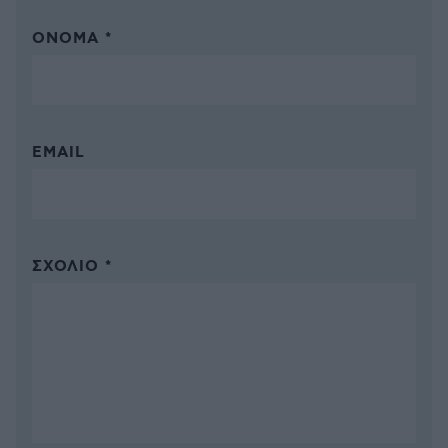
ΌΝΟΜΑ *
EMAIL
ΣΧΌΛΙΟ *