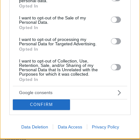
personal data.
πριν 7 λεπτά
grant or deny consent to Google and its third-party tags to
Opted In
Τουλάχιστον 11 τραυματίες σε επιθέσεις των Χούθι στη
use your data for below specified purposes in below Google
νότια Σαουδική Αραβία
consent section.
I want to opt-out of the Sale of my
Personal Data.
πριν 32 λεπτά
Opted In
Γκολ ο Παυλίδης στη εξάρα της Μπενφίκα στη Χαρτς και
μια ανάσα από τα play-offs του Europa League, δείτε τα
I want to opt-out of processing my
γκολ
Personal Data for Targeted Advertising.
Opted In
πριν μία ώρα
Νεκρός σε πισίνα 24χρονος που κατηγορήθηκε ότι
I want to opt-out of Collection, Use,
Retention, Sale, and/or Sharing of my
εξαπάτησε πρώην αστέρες του NFL
Personal Data that Is Unrelated with the
Purposes for which it was collected.
07.08.2026, 01:21
Opted In
Συναγερμός στη Σαουδική Αραβία μετά από
πληροφορίες για επικείμενες επιθέσεις από ιρακινές
Google consents
οργανώσεις και Χούθι
CONFIRM
07.08.2026, 00:57
Ο Ρόμπι Γουίλιαμς έφυγε, αλλά το γιγαντιαίο ρομπότ
του έμεινε και «τρομάζει» τους γείτονες
Data Deletion
Data Access
Privacy Policy
07.08.2026, 00:30
Παιδιά και κατοικίδια: Πώς μαθαίνουμε στα παιδιά να τα
σέβονται