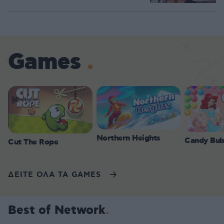
Games
Northern Heights
Candy Bub
Cut The Rope
ΔΕΙΤΕ ΟΛΑ ΤΑ GAMES
Best of Network