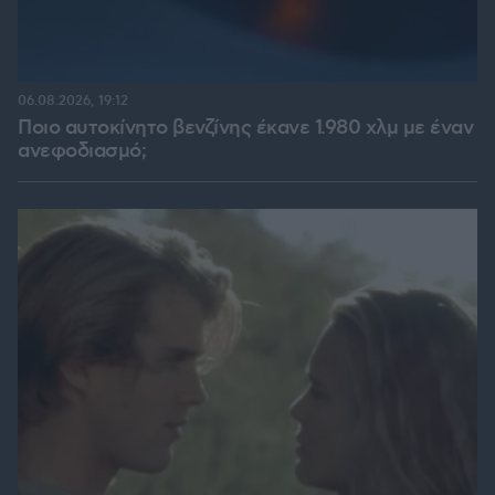
06.08.2026, 19:12
Ποιο αυτοκίνητο βενζίνης έκανε 1.980 χλμ με έναν
ανεφοδιασμό;