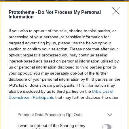
Protothema -
Do Not Process My Personal
Information
If you wish to opt-out of the sale, sharing to third parties, or
processing of your personal or sensitive information for
targeted advertising by us, please use the below opt-out
section to confirm your selection. Please note that after your
opt-out request is processed you may continue seeing
interest-based ads based on personal information utilized by
19.05.2026, 08:26
us or personal information disclosed to third parties prior to
Φάμελλος: Αήθης η επίθεση Πολάκη, ο ΣΥΡΙΖΑ θα είναι
your opt-out. You may separately opt-out of the further
στις επόμενες εκλογές μέσα σε ένα ενωτικό σχήμα,
disclosure of your personal information by third parties on the
καθοριστικός ο ρόλος του Τσίπρα
IAB’s list of downstream participants. This information may
also be disclosed by us to third parties on the
IAB’s List of
Downstream Participants
that may further disclose it to other
third parties.
ΡΟΗ ΕΙΔΗΣΕΩΝ
Please note that this website/app uses one or more Google
Personal Data Processing Opt Outs
Ειδήσεις
Δημοφιλή
Σχολιασμένα
services and may gather and store information including but
not limited to your visit or usage behaviour. You may click to
I want to opt-out of the Sharing of my