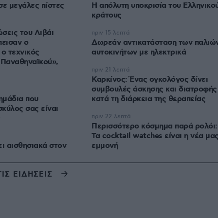
σε μεγάλες πίστες
Η απόλυτη υποκρισία του Ελληνικο
κράτους
σεις του Λιβάι
πριν 15 λεπτά
πεισαν ο
Δωρεάν αντικατάσταση των παλιώ
 ο τεχνικός
αυτοκινήτων με ηλεκτρικά
 Παναθηναϊκού»,
πριν 21 λεπτά
Καρκίνος: Ένας ογκολόγος δίνει
συμβουλές άσκησης και διατροφής
σημάδια που
κατά τη διάρκεια της θεραπείας
σκύλος σας είναι
πριν 22 λεπτά
ς
Περισσότερο κόσμημα παρά ρολόι:
Τα cocktail watches είναι η νέα μα
ει αισθησιακά στον
εμμονή
ΤΙΣ ΕΙΔΗΣΕΙΣ