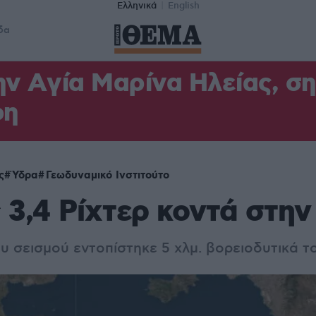
Ελληνικά
English
δα
ν Aγία Μαρίνα Ηλείας, σ
φη
ς
Ύδρα
Γεωδυναμικό Ινστιτούτο
 3,4 Ρίχτερ κοντά στη
υ σεισμού εντοπίστηκε 5 χλμ. βορειοδυτικά τ