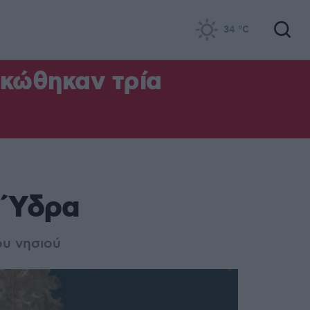
34
°C
ηκώθηκαν τρία
ν Ύδρα
ου νησιού