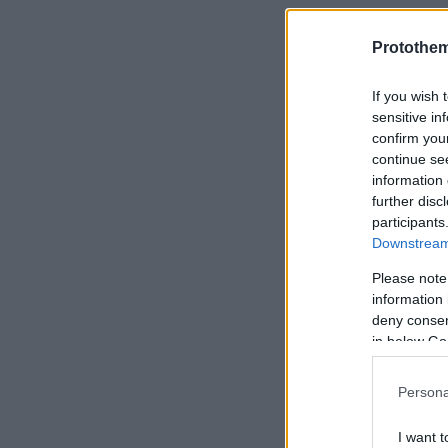
Protothe
If you wish 
sensitive in
confirm you
continue se
information 
further disc
participants
Downstream 
Please note
information 
deny consent
in below Go
Persona
I want t