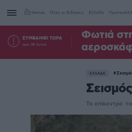
Games
Όλες οι Ειδήσεις
Ελλάδα
Πρωτοσέλι
Φωτιά στη
ΣΥΜΒΑΙΝΕΙ ΤΩΡΑ
αεροσκά
πριν 38 λεπτά
Σεισμό
ΕΛΛΑΔΑ
Σεισμός
Το επίκεντρο το