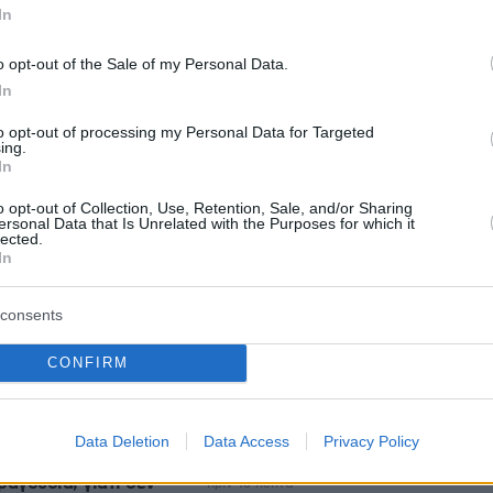
In
o opt-out of the Sale of my Personal Data.
protothema.gr στο Google News
το
και μάθετε πρώτοι
In
εις
to opt-out of processing my Personal Data for Targeted
Ειδήσεις
 τελευταίες
από την Ελλάδα και τον Κόσμο, τη
ing.
In
Protothema.gr
μβαίνουν, στο
o opt-out of Collection, Use, Retention, Sale, and/or Sharing
ersonal Data that Is Unrelated with the Purposes for which it
lected.
In
Ειδήσεις
Δημοφιλή
Σχολιασμέν
ΗΣΕΩΝ
consents
A$AP Rocky κατά τη διάρκεια
υνομικός για
κρουαζιέρας στα Μπαρμπέιντος
CONFIRM
ηση και απείθεια
πριν 11 λεπτά
Βάζουμε το ψωμί του τοστ στο
κης: Η γνήσια
Data Deletion
Data Access
Privacy Policy
ψυγείο; Τι ισχύει πραγματικά
συνεργασίες, τα
ραγούδια, γιατί δεν
πριν 13 λεπτά