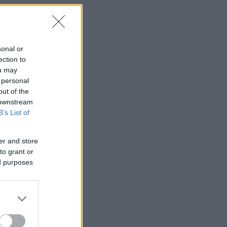
sonal or
ection to
ou may
 personal
out of the
 downstream
B’s List of
er and store
to grant or
ed purposes