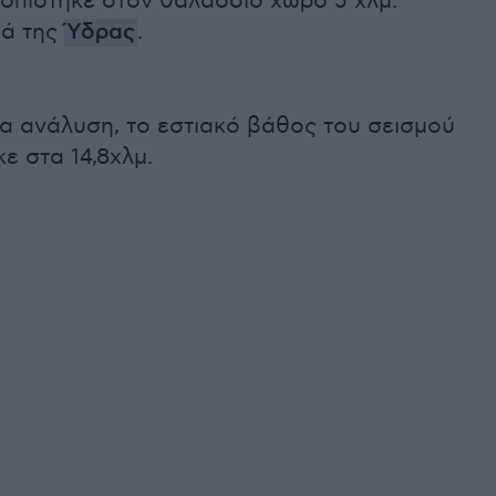
τοπίστηκε στον θαλάσσιο χώρο 5 χλμ.
κά της
Ύδρας
.
ια ανάλυση, το εστιακό βάθος του σεισμού
ε στα 14,8χλμ.