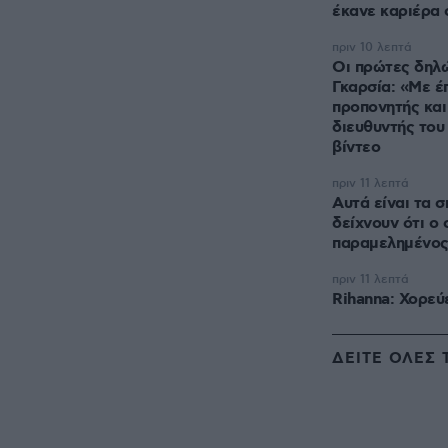
έκανε καριέρα 
πριν 10 λεπτά
Οι πρώτες δηλώ
Γκαρσία: «Με έ
προπονητής και
διευθυντής του
βίντεο
πριν 11 λεπτά
Αυτά είναι τα 
δείχνουν ότι ο 
παραμελημένο
πριν 11 λεπτά
Rihanna: Χορεύ
ΔΕΙΤΕ ΟΛΕΣ 