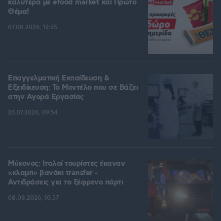
καλύτερα με efood market και Πρώτο
Θέμα!
07.08.2026, 12:25
Επαγγελματική Εκπαίδευση &
Εξειδίκευση: Το Mοντέλο που σε Bάζει
στην Aγορά Eργασίας
26.07.2026, 09:54
Μύκονος: Ιταλοί τουρίστες έκαναν
«κλαμπ» βανάκι transfer -
Αντιδράσεις για το ξέφρενο πάρτι
08.08.2026, 10:57