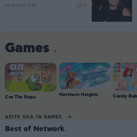
15
08.08.2026, 11:48
Games
Northern Heights
Candy Bub
Cut The Rope
ΔΕΙΤΕ ΟΛΑ ΤΑ GAMES
Best of Network