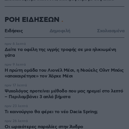
ΡΟΗ ΕΙΔΗΣΕΩΝ
Ειδήσεις
Δημοφιλή
Σχολιασμένα
πριν 6 λεπτά
Δείτε τα οφέλη της υγρής τροφής σε μια ηλικιωμένη
γάτα
πριν 9 λεπτά
Η πρώτη ομάδα του Λιονέλ Μέσι, η Νιούελς Ολντ Μπόις
«αποχαιρέτησε» τον Χόρχε Μέσι
πριν 17 λεπτά
Ψυχολόγος προτείνει μέθοδο που μας ηρεμεί στο λεπτό
– Περιλαμβάνει 3 απλά βήματα
πριν 23 λεπτά
Τι καινούργιο θα φέρει το νέο Dacia Spring;
πριν 26 λεπτά
Οι ωραιότερες παραλίες στην Άνδρο