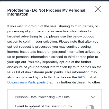
Ανεύρυσμα: Απλό τεστ του αντίχειρα προμηνύει
τον αυξημένο κίνδυνο – Γίνεται σε 1 λεπτό
Protothema -
Do Not Process My Personal
Information
If you wish to opt-out of the sale, sharing to third parties, or
processing of your personal or sensitive information for
targeted advertising by us, please use the below opt-out
section to confirm your selection. Please note that after your
opt-out request is processed you may continue seeing
interest-based ads based on personal information utilized by
us or personal information disclosed to third parties prior to
your opt-out. You may separately opt-out of the further
disclosure of your personal information by third parties on the
IAB’s list of downstream participants. This information may
also be disclosed by us to third parties on the
IAB’s List of
Downstream Participants
that may further disclose it to other
third parties.
Please note that this website/app uses one or more Google
Personal Data Processing Opt Outs
services and may gather and store information including but
not limited to your visit or usage behaviour. You may click to
I want to opt-out of the Sharing of my