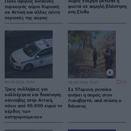
Χωρίς ενεργό μέτωπο η
Πολύ υψηλός κίνδυνος
φωτιά σε χαμηλή βλάστηση
πυρκαγιάς αύριο Κυριακή
στη Σίνδο
σε Αττική και άλλες πέντε
περιοχές της χώρας
08.08.2026, 16:14
74
08.08.2026, 15:07
Τρεις συλλήψεις για
Σε 57χρονη γυναίκα
καλλιέργεια και διακίνηση
ανήκει η σορός στον
κάνναβης στην Αττική,
Λυκαβηττό, από πτώση ο
πάνω από 90.000 ευρώ το
θάνατος
κέρδος των
κατηγορούμενων