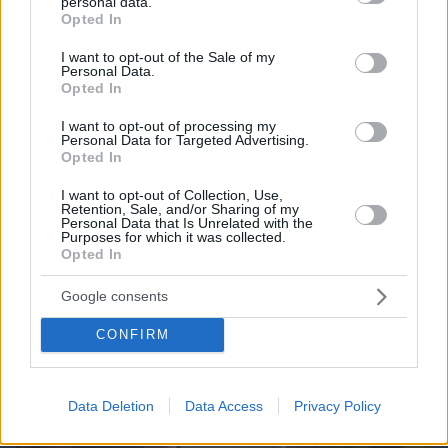
personal data.
grant or deny consent to Google and its third-party tags to
Opted In
use your data for below specified purposes in below Google
consent section.
I want to opt-out of the Sale of my
Personal Data.
08.08.2026, 09:31
Opted In
Κυριάκος Μητσοτάκης: Το πρώτο μου και το
αγαπημένο μου αυτοκίνητο
I want to opt-out of processing my
Personal Data for Targeted Advertising.
Opted In
I want to opt-out of Collection, Use,
Retention, Sale, and/or Sharing of my
Personal Data that Is Unrelated with the
Purposes for which it was collected.
Opted In
Google consents
CONFIRM
Data Deletion
Data Access
Privacy Policy