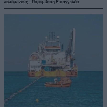
λουόμενους - Παρέμβαση Εισαγγελέα