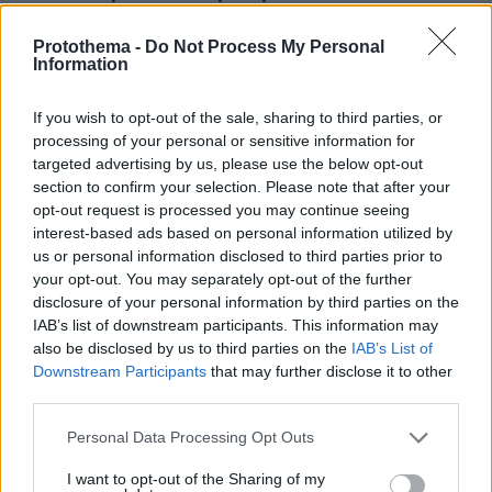
υπόσχεται ευεξία και ισορροπία
Protothema -
Do Not Process My Personal
πριν 10 λεπτά
Information
6 ενδιαφέρουσες, «άγνωστες» γωνιές της
Θεσσαλονίκης με τη ματιά μιας φωτογράφου
If you wish to opt-out of the sale, sharing to third parties, or
πριν 22 λεπτά
processing of your personal or sensitive information for
Διακοπή λειτουργίας των ντους στα beach bars ζητά η
targeted advertising by us, please use the below opt-out
κοινότητα Σάρτης στη Χαλκιδική, επικαλείται
section to confirm your selection. Please note that after your
περιορισμένη επάρκεια νερού
opt-out request is processed you may continue seeing
πριν 28 λεπτά
interest-based ads based on personal information utilized by
Πώς θα κάνουμε μια περιποίηση προσώπου επιπέδου
us or personal information disclosed to third parties prior to
σπα στο σπίτι
your opt-out. You may separately opt-out of the further
disclosure of your personal information by third parties on the
πριν 28 λεπτά
IAB’s list of downstream participants. This information may
Σπιτικό προζύμι: Οδηγός για αρχάριους και μη – Η
also be disclosed by us to third parties on the
IAB’s List of
διαδικασία, η χρήση, η συντήρηση
Downstream Participants
that may further disclose it to other
πριν 31 λεπτά
third parties.
Ελπίδα για τη Δημοκρατία: Νέα αποχώρηση με αιχμές
για «απολυταρχικά προσωποπαγές διευθυντήριο
Please note that this website/app uses one or more Google
Personal Data Processing Opt Outs
Καρυστιανού - Γρατσία»
services and may gather and store information including but
not limited to your visit or usage behaviour. You may click to
I want to opt-out of the Sharing of my
πριν 34 λεπτά