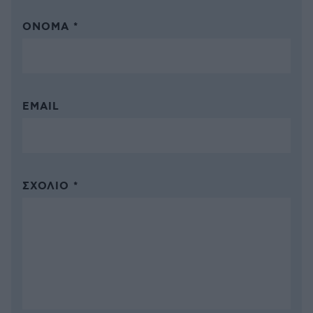
ΌΝΟΜΑ *
EMAIL
ΣΧΌΛΙΟ *