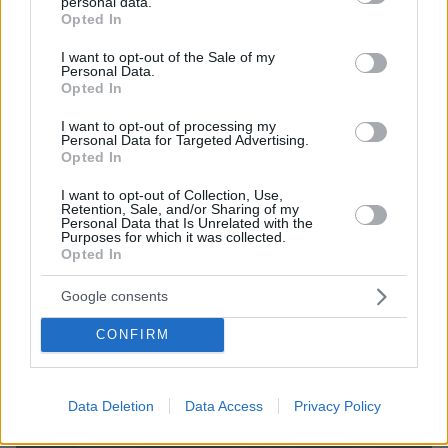
personal data.
grant or deny consent to Google and its third-party tags to
Πώς ο Μέγας Αλέξανδρος συνέτριψε τους Ιλλυριούς:
Opted In
use your data for below specified purposes in below Google
Οι μεγάλες νίκες του Έλληνα στρατηλάτη στα Βαλκάνια
consent section.
I want to opt-out of the Sale of my
Personal Data.
πριν 38 λεπτά
Opted In
Θάλασσα για δισεκατομμυριούχους: Πώς θα κινηθεί η
αγορά των υπερπολυτελών γιοτ έως το 2032
I want to opt-out of processing my
Personal Data for Targeted Advertising.
πριν 38 λεπτά
Opted In
Σαλμονέλα: 6 τρόφιμα που χρειάζονται τη μεγαλύτερη
προσοχή – Τα λάθη στην κουζίνα που αυξάνουν τον
I want to opt-out of Collection, Use,
κίνδυνο
Retention, Sale, and/or Sharing of my
Personal Data that Is Unrelated with the
Purposes for which it was collected.
Opted In
ΔΕΙΤΕ ΟΛΕΣ ΤΙΣ ΕΙΔΗΣΕΙΣ
Google consents
CONFIRM
ΤΑ ΠΙΟ ΔΗΜΟΦΙΛΗ
Data Deletion
Data Access
Privacy Policy