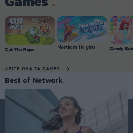
Games
Northern Heights
Candy Bub
Cut The Rope
ΔΕΙΤΕ ΟΛΑ ΤΑ GAMES
Best of Network