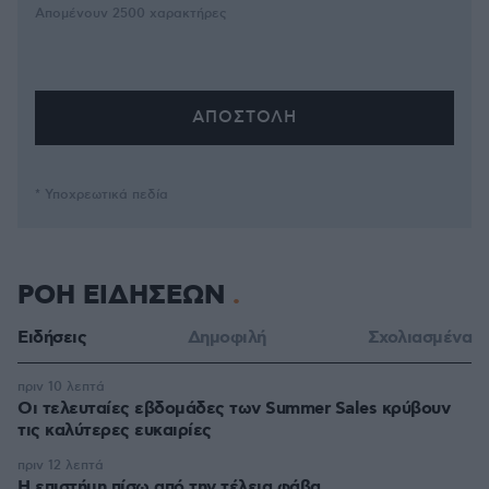
Απομένουν
2500
χαρακτήρες
* Υποχρεωτικά πεδία
ΡΟΗ ΕΙΔΗΣΕΩΝ
Ειδήσεις
Δημοφιλή
Σχολιασμένα
πριν 10 λεπτά
Οι τελευταίες εβδομάδες των Summer Sales κρύβουν
τις καλύτερες ευκαιρίες
πριν 12 λεπτά
Η επιστήμη πίσω από την τέλεια φάβα