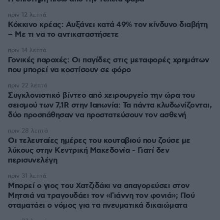
πριν 12 λεπτά
Κόκκινο κρέας: Αυξάνει κατά 49% τον κίνδυνο διαβήτη
– Με τι να το αντικαταστήσετε
πριν 14 λεπτά
Γονικές παροχές: Οι παγίδες στις μεταφορές χρημάτων
που μπορεί να κοστίσουν σε φόρο
πριν 22 λεπτά
Συγκλονιστικό βίντεο από χειρουργείο την ώρα του
σεισμού των 7,1R στην Ιαπωνία: Τα πάντα κλυδωνίζονται,
δύο προσπάθησαν να προστατεύσουν τον ασθενή
πριν 28 λεπτά
Οι τελευταίες ημέρες του κουταβιού που ζούσε με
λύκους στην Κεντρική Μακεδονία - Γιατί δεν
περισυνελέγη
πριν 31 λεπτά
Μπορεί ο γιος του Χατζιδάκι να απαγορεύσει στον
Μητσιά να τραγουδάει τον «Γιάννη τον φονιά»; Πού
σταματάει ο νόμος για τα πνευματικά δικαιώματα