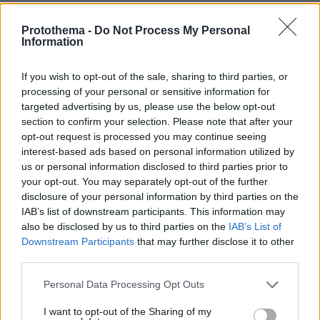
Διασκεδάζουμε υπεύθυνα, επιστρέφουμε με ασφάλεια
Protothema -
Do Not Process My Personal
Information
ΣΧΟΛΙΑ
(221)
ΠΡΟΣΘΗΚΗ ΣΧΟΛΙΟΥ
If you wish to opt-out of the sale, sharing to third parties, or
processing of your personal or sensitive information for
targeted advertising by us, please use the below opt-out
section to confirm your selection. Please note that after your
NRW
opt-out request is processed you may continue seeing
interest-based ads based on personal information utilized by
21.05.2026, 00:33
us or personal information disclosed to third parties prior to
Ακόμη να ξεπεράσουν οι ρωσολάγνοι το "ρωσικό/
your opt-out. You may separately opt-out of the further
σοβιετικό Βιετνάμ". Ακόμη τους τσούζει! Αλλιώς δεν
disclosure of your personal information by third parties on the
εξηγείται η "συμπόνοια" που δείχνουν προς κράτη
IAB’s list of downstream participants. This information may
όπως Αφγανιστάν, Ιράν και "λοιπές δημοκρατίες"!
also be disclosed by us to third parties on the
IAB’s List of
ΑΠΑΝΤΗΣΗ
Downstream Participants
that may further disclose it to other
third parties.
Σανοφάγος Έλληνας Φοροπαραγωγός
Please note that this website/app uses one or more Google
Personal Data Processing Opt Outs
20.05.2026, 22:47
services and may gather and store information including but
Έλα στην Ελλάδα άνθρωπε μου. Ο Έλληνας
not limited to your visit or usage behaviour. You may click to
I want to opt-out of the Sharing of my