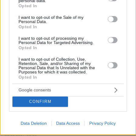
personal data.
φορολογούμενος θα σου δώσει σπίτι στο κέντρο ή
grant or deny consent to Google and its third-party tags to
Opted In
στα νότια. Θα έχεις επιδόματα. Δεν θα χρειαστεί να
use your data for below specified purposes in below Google
δουλέψεις. Θα μπορείς να παρανομείς κι αν σε πιάσει
consent section.
I want to opt-out of the Sale of my
Personal Data.
η αστυνομία, αριστερές δικαστές θα σε απαλλάσσουν
Opted In
άμεσα. Τι κάθεσαι λοιπόν εκεί. Έλα να αποικίσεις την
Ελλάδα.
I want to opt-out of processing my
Personal Data for Targeted Advertising.
ΑΠΑΝΤΗΣΗ
Opted In
Αφού
I want to opt-out of Collection, Use,
Retention, Sale, and/or Sharing of my
20.05.2026, 22:59
Personal Data that Is Unrelated with the
είναι τόσο εύκολα, γιατί δεν πας απέναντι στην
Purposes for which it was collected.
Opted In
Τουρκία, μετά να πετάξεις το διαβατήριο και να
έρθεις στο Greece να απολαύσεις "φιλοξενείες"
Google consents
όπως στη Μόρια; Αφού μας λες πως και σπίτι και
δουλειά θα σου δώσουν και επιδόματα. Τι μήπως
CONFIRM
δεν ισχύει και απλά γράφεις μπαρούφες;
ΑΠΑΝΤΗΣΗ
Data Deletion
Data Access
Privacy Policy
Αλήθεια