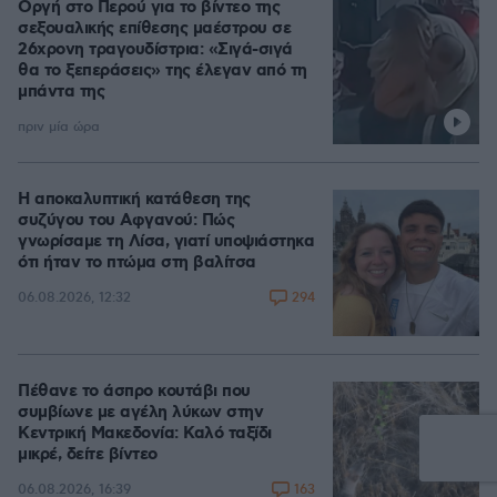
Οργή στο Περού για το βίντεο της
σεξουαλικής επίθεσης μαέστρου σε
26χρονη τραγουδίστρια: «Σιγά-σιγά
θα το ξεπεράσεις» της έλεγαν από τη
μπάντα της
πριν μία ώρα
Η αποκαλυπτική κατάθεση της
συζύγου του Αφγανού: Πώς
γνωρίσαμε τη Λίσα, γιατί υποψιάστηκα
ότι ήταν το πτώμα στη βαλίτσα
294
06.08.2026, 12:32
Πέθανε το άσπρο κουτάβι που
συμβίωνε με αγέλη λύκων στην
Κεντρική Μακεδονία: Καλό ταξίδι
μικρέ, δείτε βίντεο
163
06.08.2026, 16:39