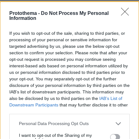
Games
Protothema -
Do Not Process My Personal
Information
If you wish to opt-out of the sale, sharing to third parties, or
processing of your personal or sensitive information for
targeted advertising by us, please use the below opt-out
section to confirm your selection. Please note that after your
opt-out request is processed you may continue seeing
Northern Heights
interest-based ads based on personal information utilized by
Candy Bub
Cut The Rope
us or personal information disclosed to third parties prior to
your opt-out. You may separately opt-out of the further
disclosure of your personal information by third parties on the
ΔΕΙΤΕ ΟΛΑ ΤΑ GAMES
IAB’s list of downstream participants. This information may
also be disclosed by us to third parties on the
IAB’s List of
Best of Network
Downstream Participants
that may further disclose it to other
third parties.
Please note that this website/app uses one or more Google
Personal Data Processing Opt Outs
services and may gather and store information including but
not limited to your visit or usage behaviour. You may click to
I want to opt-out of the Sharing of my