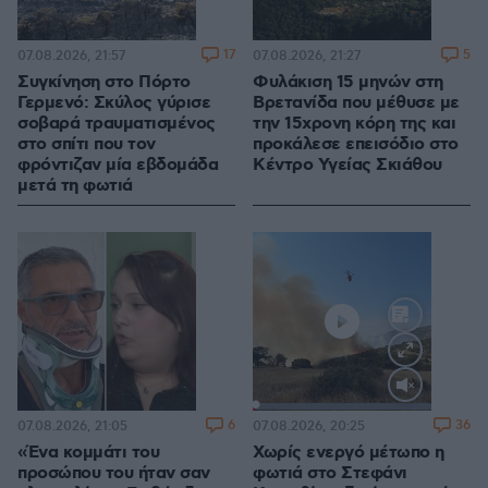
17
5
07.08.2026, 21:57
07.08.2026, 21:27
Συγκίνηση στο Πόρτο
Φυλάκιση 15 μηνών στη
Γερμενό: Σκύλος γύρισε
Βρετανίδα που μέθυσε με
σοβαρά τραυματισμένος
την 15χρονη κόρη της και
στο σπίτι που τον
προκάλεσε επεισόδιο στο
φρόντιζαν μία εβδομάδα
Κέντρο Υγείας Σκιάθου
μετά τη φωτιά
Loaded
:
100.00%
6
36
07.08.2026, 21:05
07.08.2026, 20:25
«Ένα κομμάτι του
Χωρίς ενεργό μέτωπο η
προσώπου του ήταν σαν
φωτιά στο Στεφάνι