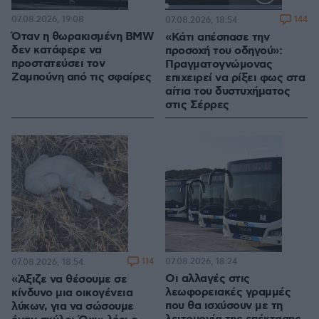
Loaded
:
100.00%
07.08.2026, 19:08
144
07.08.2026, 18:54
Όταν η θωρακισμένη BMW
«Κάτι απέσπασε την
δεν κατάφερε να
προσοχή του οδηγού»:
προστατεύσει τον
Πραγματογνώμονας
Ζαμπούνη από τις σφαίρες
επιχειρεί να ρίξει φως στα
αίτια του δυστυχήματος
στις Σέρρες
114
07.08.2026, 18:24
07.08.2026, 18:54
Οι αλλαγές στις
«Άξιζε να θέσουμε σε
λεωφορειακές γραμμές
κίνδυνο μια οικογένεια
που θα ισχύσουν με τη
λύκων, για να σώσουμε