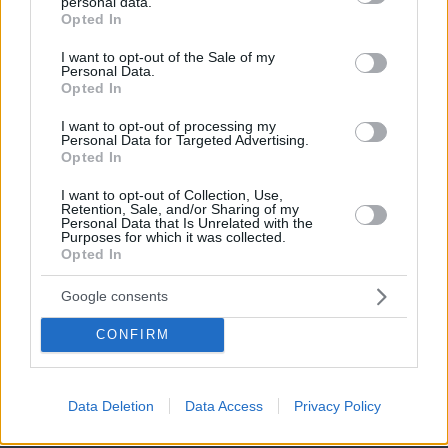
personal data.
grant or deny consent to Google and its third-party tags to
Opted In
use your data for below specified purposes in below Google
consent section.
I want to opt-out of the Sale of my
Personal Data.
Opted In
I want to opt-out of processing my
Personal Data for Targeted Advertising.
Opted In
I want to opt-out of Collection, Use,
Retention, Sale, and/or Sharing of my
Personal Data that Is Unrelated with the
Purposes for which it was collected.
Opted In
Google consents
CONFIRM
07.08.2026, 18:31
Καρκίνος παχέος εντέρου: Το απλό τεστ που
συνδέθηκε με 50% λιγότερους θανάτους – Το
παράδειγμα της Ισπανίας
Data Deletion
Data Access
Privacy Policy