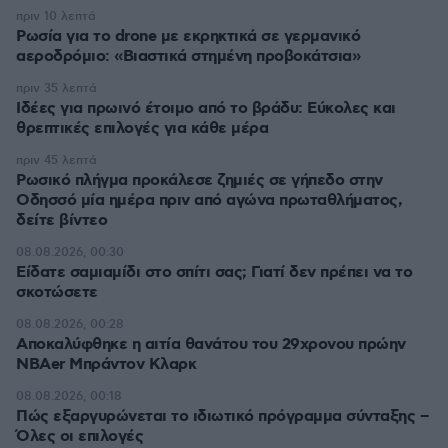
πριν 10 λεπτά
Ρωσία για το drone με εκρηκτικά σε γερμανικό
αεροδρόμιο: «Βιαστικά στημένη προβοκάτσια»
πριν 35 λεπτά
Ιδέες για πρωινό έτοιμο από το βράδυ: Εύκολες και
θρεπτικές επιλογές για κάθε μέρα
πριν 45 λεπτά
Ρωσικό πλήγμα προκάλεσε ζημιές σε γήπεδο στην
Οδησσό μία ημέρα πριν από αγώνα πρωταθλήματος,
δείτε βίντεο
08.08.2026, 00:30
Είδατε σαμιαμίδι στο σπίτι σας; Γιατί δεν πρέπει να το
σκοτώσετε
08.08.2026, 00:28
Αποκαλύφθηκε η αιτία θανάτου του 29χρονου πρώην
NBAer Μπράντον Κλαρκ
08.08.2026, 00:18
Πώς εξαργυρώνεται το ιδιωτικό πρόγραμμα σύνταξης –
Όλες οι επιλογές