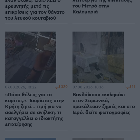
λειτουργία της επέκτασης
έναν σκύλο; Όχι» λέει ο
του Μετρό στην
ερευνητής μετά τις
Καλαμαριά
επικρίσεις για τον θάνατο
του λευκού κουταβιού
339
11
07.08.2026, 18:22
07.08.2026, 18:16
«Πόσα θέλεις για το
Βανδάλισαν εκκλησάκι
κορίτσι;»: Τουρίστας στην
στον Σαρωνικό,
Κρήτη ζητά... τιμή για να
προκάλεσαν ζημιές και στο
ασελγήσει σε ανήλικη, τι
Ιερό, δείτε φωτογραφίες
καταγγέλλει ο ιδιοκτήτης
επιχείρησης