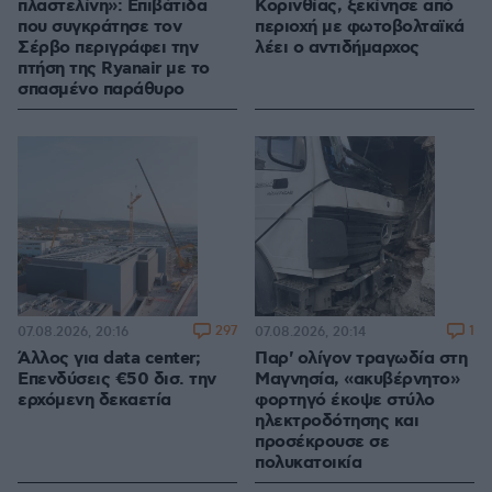
πλαστελίνη»: Επιβάτιδα
Κορινθίας, ξεκίνησε από
που συγκράτησε τον
περιοχή με φωτοβολταϊκά
Σέρβο περιγράφει την
λέει ο αντιδήμαρχος
πτήση της Ryanair με το
σπασμένο παράθυρο
297
1
07.08.2026, 20:16
07.08.2026, 20:14
Άλλος για data center;
Παρ' ολίγον τραγωδία στη
Επενδύσεις €50 δισ. την
Μαγνησία, «ακυβέρνητο»
ερχόμενη δεκαετία
φορτηγό έκοψε στύλο
ηλεκτροδότησης και
προσέκρουσε σε
πολυκατοικία