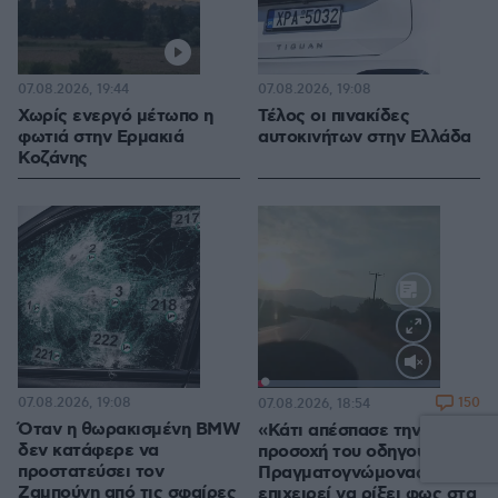
07.08.2026, 19:44
07.08.2026, 19:08
Χωρίς ενεργό μέτωπο η
Τέλος οι πινακίδες
φωτιά στην Ερμακιά
αυτοκινήτων στην Ελλάδα
Κοζάνης
Loaded
:
100.00%
07.08.2026, 19:08
150
07.08.2026, 18:54
Όταν η θωρακισμένη BMW
«Κάτι απέσπασε την
δεν κατάφερε να
προσοχή του οδηγού»:
προστατεύσει τον
Πραγματογνώμονας
Ζαμπούνη από τις σφαίρες
επιχειρεί να ρίξει φως στα