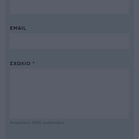
EMAIL
ΣΧΌΛΙΟ *
Απομένουν
2500
χαρακτήρες