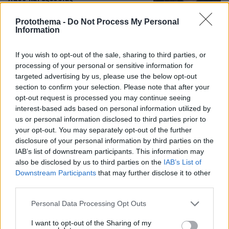
34
07.08.2026, 22:23
Protothema -
Do Not Process My Personal
Information
If you wish to opt-out of the sale, sharing to third parties, or
Βάλθηκε να τρελάνει κόσμο ο Καντέρ:
processing of your personal or sensitive information for
Ο Τούρκος πρώην σέντερ του NBA
targeted advertising by us, please use the below opt-out
δηλώνει ότι πληροί τα κριτήρια...
συμπερίληψης και δηλώνει υποψήφιος
section to confirm your selection. Please note that after your
να παίξει στο WNBA
opt-out request is processed you may continue seeing
interest-based ads based on personal information utilized by
27
07.08.2026, 23:30
us or personal information disclosed to third parties prior to
your opt-out. You may separately opt-out of the further
disclosure of your personal information by third parties on the
«Πόλεμος» Σάντσεθ - Μελόνι λόγω
IAB’s list of downstream participants. This information may
της Θέουτα: Η Ισπανία επιβάλλει και
also be disclosed by us to third parties on the
IAB’s List of
αυτή ελέγχους στα σύνορα σε πτήσεις
Downstream Participants
that may further disclose it to other
και πλοία από Ιταλία
third parties.
37
07.08.2026, 23:19
Please note that this website/app uses one or more Google
Personal Data Processing Opt Outs
services and may gather and store information including but
not limited to your visit or usage behaviour. You may click to
I want to opt-out of the Sharing of my