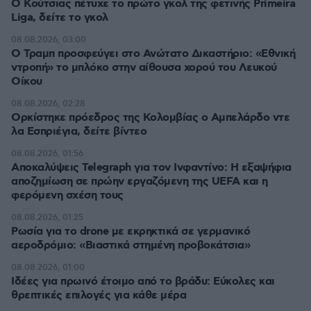
Ο Κούτσιας πέτυχε το πρώτο γκολ της φετινής Primeira
Liga, δείτε το γκολ
08.08.2026, 03:00
Ο Τραμπ προσφεύγει στο Ανώτατο Δικαστήριο: «Εθνική
ντροπή» το μπλόκο στην αίθουσα χορού του Λευκού
Οίκου
08.08.2026, 02:28
Ορκίστηκε πρόεδρος της Κολομβίας ο Αμπελάρδο ντε
λα Εσπριέγια, δείτε βίντεο
08.08.2026, 01:56
Αποκαλύψεις Telegraph για τον Ινφαντίνο: Η εξαψήφια
αποζημίωση σε πρώην εργαζόμενη της UEFA και η
φερόμενη σχέση τους
08.08.2026, 01:25
Ρωσία για το drone με εκρηκτικά σε γερμανικό
αεροδρόμιο: «Βιαστικά στημένη προβοκάτσια»
08.08.2026, 01:00
Ιδέες για πρωινό έτοιμο από το βράδυ: Εύκολες και
θρεπτικές επιλογές για κάθε μέρα