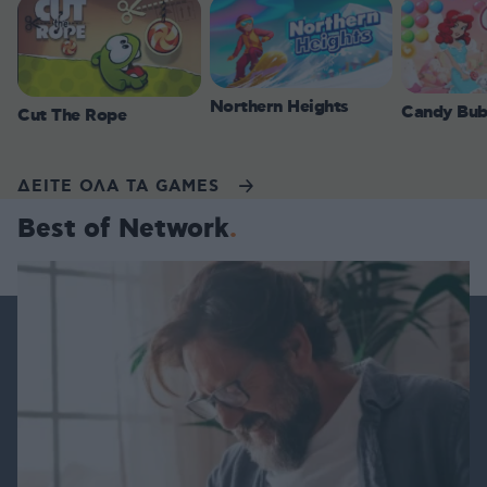
Northern Heights
Candy Bub
Cut The Rope
ΔΕΙΤΕ ΟΛΑ ΤΑ GAMES
Best of Network