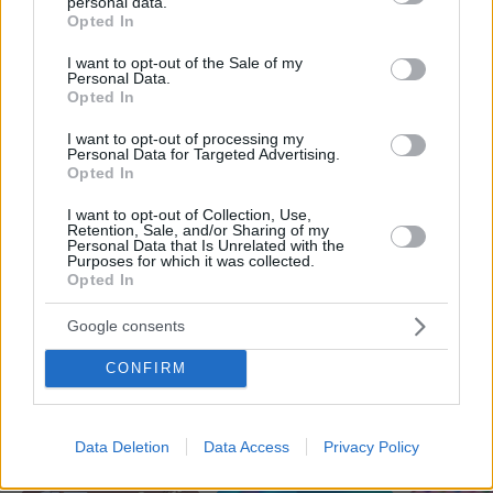
personal data.
grant or deny consent to Google and its third-party tags to
«Άξιζε να θέσουμε σε κίνδυνο μια
Opted In
οικογένεια λύκων, για να σώσουμε
use your data for below specified purposes in below Google
έναν σκύλο; Όχι» λέει ο ερευνητής
consent section.
I want to opt-out of the Sale of my
μετά τις επικρίσεις για τον θάνατο του
Personal Data.
λευκού κουταβιού
Opted In
118
07.08.2026, 18:54
I want to opt-out of processing my
Personal Data for Targeted Advertising.
Opted In
Νέες καταγγελίες στην Ελπίδα για τη
I want to opt-out of Collection, Use,
Δημοκρατία: Γρατσία, Γαλανός,
Retention, Sale, and/or Sharing of my
Καρυστιανού και αυλικοί το
Personal Data that Is Unrelated with the
Purposes for which it was collected.
μετέτρεψαν σε φοβικό αρχηγικό
Opted In
κόμμα
102
07.08.2026, 19:33
Google consents
CONFIRM
Games
Data Deletion
Data Access
Privacy Policy