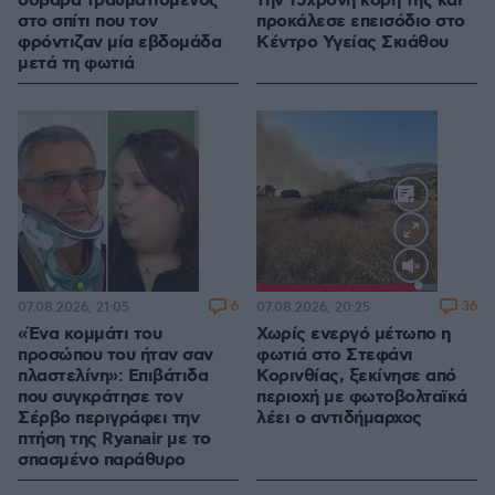
σοβαρά τραυματισμένος
την 15χρονη κόρη της και
στο σπίτι που τον
προκάλεσε επεισόδιο στο
φρόντιζαν μία εβδομάδα
Κέντρο Υγείας Σκιάθου
μετά τη φωτιά
Loaded
:
100.00%
6
36
07.08.2026, 21:05
07.08.2026, 20:25
«Ένα κομμάτι του
Χωρίς ενεργό μέτωπο η
προσώπου του ήταν σαν
φωτιά στο Στεφάνι
πλαστελίνη»: Επιβάτιδα
Κορινθίας, ξεκίνησε από
που συγκράτησε τον
περιοχή με φωτοβολταϊκά
Σέρβο περιγράφει την
λέει ο αντιδήμαρχος
πτήση της Ryanair με το
σπασμένο παράθυρο