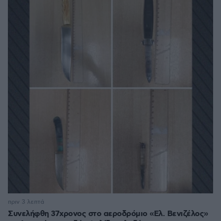
πριν 3 λεπτά
Συνελήφθη 37χρονος στο αεροδρόμιο «Ελ. Βενιζέλος»