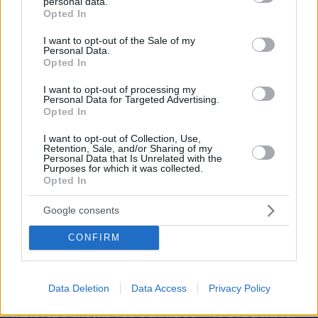
personal data.
grant or deny consent to Google and its third-party tags to
Opted In
use your data for below specified purposes in below Google
consent section.
I want to opt-out of the Sale of my
Personal Data.
Opted In
I want to opt-out of processing my
Personal Data for Targeted Advertising.
Opted In
I want to opt-out of Collection, Use,
Retention, Sale, and/or Sharing of my
Personal Data that Is Unrelated with the
Purposes for which it was collected.
Opted In
Google consents
CONFIRM
06.08.2026, 08:01
Data Deletion
Data Access
Privacy Policy
Τα φρούτα που επιλέγουν 4 ενδοκρινολόγοι για
καλύτερο έλεγχο του σακχάρου – Το ένα μειώνει