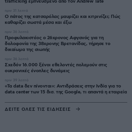
trafficking εμπνευσμένο από τον Andrew Tate
πριν 31 λεπτά
Ο πάτος της κατσαρόλας μαυρίζει και κιτρινίζει; Πώς
καθαρίζει σωστά μέσα και έξω
πριν 36 λεπτά
Προφυλακιστέος ο 26χρονος Αφγανός για τη
δολοφονία της 38χρονης Βρετανίδας, τήρησε το
δικαίωμα της σιωπής
πριν 36 λεπτά
Σχεδόν 16.000 ξένοι εθελοντές πολεμούν στις
ουκρανικές ένοπλες δυνάμεις
πριν 39 λεπτά
«Τα data δεν πίνονται»: Αντιδράσεις στην Ινδία για το
data center των 15 δισ. της Google, τι απαντά η εταιρεία
ΔΕΙΤΕ ΟΛΕΣ ΤΙΣ ΕΙΔΗΣΕΙΣ