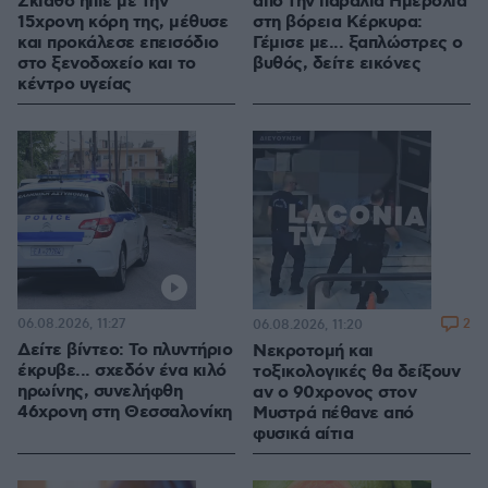
Σκιάθο ήπιε με την
από την παραλία Ημερολιά
15χρονη κόρη της, μέθυσε
στη βόρεια Κέρκυρα:
και προκάλεσε επεισόδιο
Γέμισε με... ξαπλώστρες ο
στο ξενοδοχείο και το
βυθός, δείτε εικόνες
κέντρο υγείας
06.08.2026, 11:27
2
06.08.2026, 11:20
Δείτε βίντεο: Το πλυντήριο
Νεκροτομή και
έκρυβε... σχεδόν ένα κιλό
τοξικολογικές θα δείξουν
ηρωίνης, συνελήφθη
αν ο 90χρονος στον
46χρονη στη Θεσσαλονίκη
Μυστρά πέθανε από
φυσικά αίτια