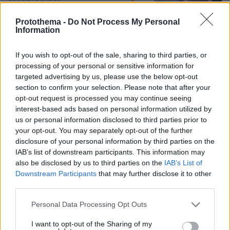
Protothema -
Do Not Process My Personal
Information
Games
If you wish to opt-out of the sale, sharing to third parties, or
processing of your personal or sensitive information for
targeted advertising by us, please use the below opt-out
section to confirm your selection. Please note that after your
opt-out request is processed you may continue seeing
interest-based ads based on personal information utilized by
us or personal information disclosed to third parties prior to
your opt-out. You may separately opt-out of the further
Northern Heights
Candy Bub
disclosure of your personal information by third parties on the
Cut The Rope
IAB’s list of downstream participants. This information may
also be disclosed by us to third parties on the
IAB’s List of
Downstream Participants
that may further disclose it to other
ΔΕΙΤΕ ΟΛΑ ΤΑ GAMES
third parties.
Best of Network
Please note that this website/app uses one or more Google
Personal Data Processing Opt Outs
services and may gather and store information including but
not limited to your visit or usage behaviour. You may click to
I want to opt-out of the Sharing of my