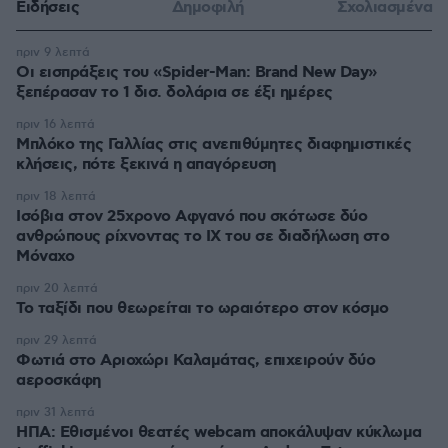
Ειδήσεις
Δημοφιλή
Σχολιασμένα
πριν 9 λεπτά
Οι εισπράξεις του «Spider-Man: Brand New Day»
ξεπέρασαν το 1 δισ. δολάρια σε έξι ημέρες
πριν 16 λεπτά
Μπλόκο της Γαλλίας στις ανεπιθύμητες διαφημιστικές
κλήσεις, πότε ξεκινά η απαγόρευση
πριν 18 λεπτά
Ισόβια στον 25χρονο Αφγανό που σκότωσε δύο
ανθρώπους ρίχνοντας το ΙΧ του σε διαδήλωση στο
Μόναχο
πριν 20 λεπτά
Το ταξίδι που θεωρείται το ωραιότερο στον κόσμο
πριν 29 λεπτά
Φωτιά στο Αριοχώρι Καλαμάτας, επιχειρούν δύο
αεροσκάφη
πριν 31 λεπτά
ΗΠΑ: Εθισμένοι θεατές webcam αποκάλυψαν κύκλωμα