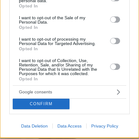
personal data.
grant or deny consent to Google and its third-party tags to
Opted In
use your data for below specified purposes in below Google
consent section.
I want to opt-out of the Sale of my
Personal Data.
Opted In
Games
I want to opt-out of processing my
Personal Data for Targeted Advertising.
Opted In
I want to opt-out of Collection, Use,
Retention, Sale, and/or Sharing of my
Personal Data that Is Unrelated with the
Purposes for which it was collected.
Opted In
Northern Heights
Candy Bub
Cut The Rope
Google consents
CONFIRM
ΔΕΙΤΕ ΟΛΑ ΤΑ GAMES
Best of Network
Data Deletion
Data Access
Privacy Policy