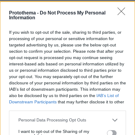
Συνετρίβη πυροσβεστικό ελικόπτερο
Protothema -
Do Not Process My Personal
ενώ επιχειρούσε σε μεγάλη δασική
Information
πυρκαγιά στη Γιούτα
08.08.2026, 09:34
If you wish to opt-out of the sale, sharing to third parties, or
processing of your personal or sensitive information for
targeted advertising by us, please use the below opt-out
section to confirm your selection. Please note that after your
opt-out request is processed you may continue seeing
Βίντεο: Μεθυσμένη σκότωσε νύφη
interest-based ads based on personal information utilized by
λίγες ώρες μετά τον γάμο της και στο
us or personal information disclosed to third parties prior to
τμήμα ζητούσε κλαίγοντας τον πατέρα
your opt-out. You may separately opt-out of the further
της
disclosure of your personal information by third parties on the
118
08.08.2026, 09:25
IAB’s list of downstream participants. This information may
also be disclosed by us to third parties on the
IAB’s List of
Downstream Participants
that may further disclose it to other
third parties.
Μαρία Εκμεκτσίογλου: Ζω καθημερινά
θαύματα, πρώτα είναι ο Θεός και μετά
Please note that this website/app uses one or more Google
Personal Data Processing Opt Outs
οι γιοι μου
services and may gather and store information including but
not limited to your visit or usage behaviour. You may click to
I want to opt-out of the Sharing of my
13
08.08.2026, 11:48