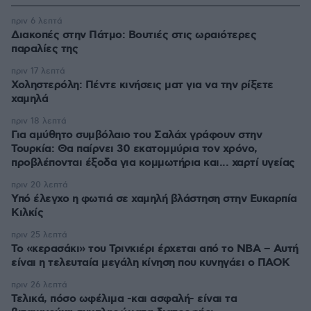
πριν 6 λεπτά
Διακοπές στην Πάτμο: Βουτιές στις ωραιότερες
παραλίες της
πριν 17 λεπτά
Χοληστερόλη: Πέντε κινήσεις ματ για να την ρίξετε
χαμηλά
πριν 18 λεπτά
Για αμύθητο συμβόλαιο του Σαλάχ γράφουν στην
Τουρκία: Θα παίρνει 30 εκατομμύρια τον χρόνο,
προβλέπονται έξοδα για κομμωτήρια και... χαρτί υγείας
πριν 20 λεπτά
Υπό έλεγχο η φωτιά σε χαμηλή βλάστηση στην Ευκαρπία
Κιλκίς
πριν 25 λεπτά
Το «κερασάκι» του Τρινκιέρι έρχεται από το NBA – Αυτή
είναι η τελευταία μεγάλη κίνηση που κυνηγάει ο ΠΑΟΚ
πριν 26 λεπτά
Τελικά, πόσο ωφέλιμα -και ασφαλή- είναι τα