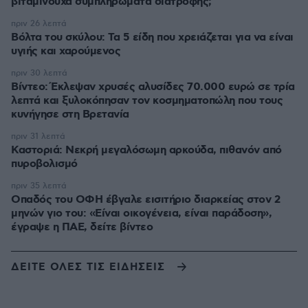
βιταμινούχα συμπληρώματα διατροφής;
πριν 26 λεπτά
Βόλτα του σκύλου: Τα 5 είδη που χρειάζεται για να είναι
υγιής και χαρούμενος
πριν 30 λεπτά
Βίντεο: Έκλεψαν χρυσές αλυσίδες 70.000 ευρώ σε τρία
λεπτά και ξυλοκόπησαν τον κοσμηματοπώλη που τους
κυνήγησε στη Βρετανία
πριν 31 λεπτά
Καστοριά: Νεκρή μεγαλόσωμη αρκούδα, πιθανόν από
πυροβολισμό
πριν 35 λεπτά
Οπαδός του ΟΦΗ έβγαλε εισιτήριο διαρκείας στον 2
μηνών γιο του: «Είναι οικογένεια, είναι παράδοση»,
έγραψε η ΠΑΕ, δείτε βίντεο
ΔΕΙΤΕ ΟΛΕΣ ΤΙΣ ΕΙΔΗΣΕΙΣ