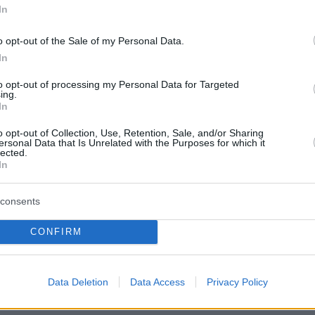
protothema.gr στο Google News
In
το
και μάθετε πρώτοι
εις
o opt-out of the Sale of my Personal Data.
Ειδήσεις
In
 τελευταίες
από την Ελλάδα και τον Κόσμο, τη
Protothema.gr
μβαίνουν, στο
to opt-out of processing my Personal Data for Targeted
ing.
In
o opt-out of Collection, Use, Retention, Sale, and/or Sharing
Ειδήσεις
Δημοφιλή
Σχολιασμέν
ΗΣΕΩΝ
ersonal Data that Is Unrelated with the Purposes for which it
lected.
In
08.08.2026, 00:28
legraph για τον
Αποκαλύφθηκε η αιτία θανάτου το
consents
ξαψήφια αποζημίωση
29χρονου πρώην NBAer Μπράντον
όμενη της UEFA και
Κλαρκ
CONFIRM
έση τους
08.08.2026, 00:18
Πώς εξαργυρώνεται το ιδιωτικό
rone με εκρηκτικά σε
πρόγραμμα σύνταξης – Όλες οι
Data Deletion
Data Access
Privacy Policy
δρόμιο: «Βιαστικά
επιλογές
κάτσια»