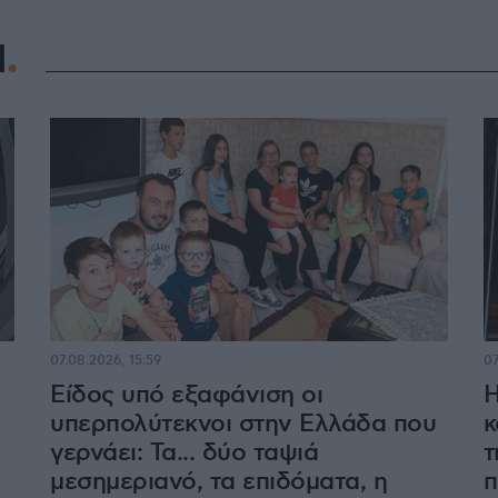
Η
07.08.2026, 15:59
07
Είδος υπό εξαφάνιση οι
Η
υπερπολύτεκνοι στην Ελλάδα που
κ
γερνάει: Τα... δύο ταψιά
τ
μεσημεριανό, τα επιδόματα, η
π