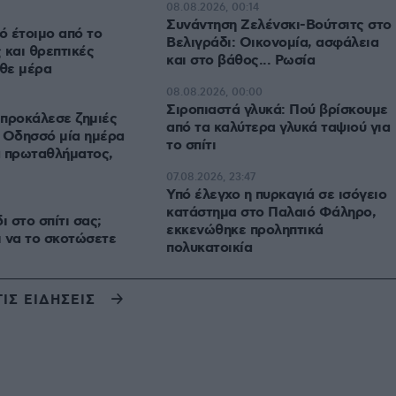
08.08.2026, 00:14
Συνάντηση Ζελένσκι-Βούτσιτς στο
ό έτοιμο από το
Βελιγράδι: Οικονομία, ασφάλεια
 και θρεπτικές
και στο βάθος... Ρωσία
άθε μέρα
08.08.2026, 00:00
Σιροπιαστά γλυκά: Πού βρίσκουμε
προκάλεσε ζημιές
από τα καλύτερα γλυκά ταψιού για
 Οδησσό μία ημέρα
το σπίτι
α πρωταθλήματος,
07.08.2026, 23:47
Υπό έλεγχο η πυρκαγιά σε ισόγειο
κατάστημα στο Παλαιό Φάληρο,
ι στο σπίτι σας;
εκκενώθηκε προληπτικά
ι να το σκοτώσετε
πολυκατοικία
ΤΙΣ ΕΙΔΗΣΕΙΣ