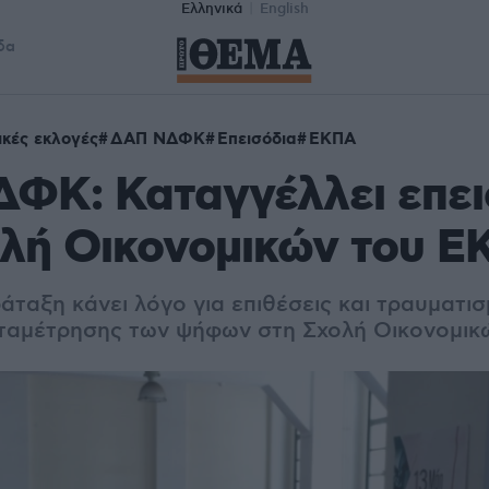
Ελληνικά
English
δα
ικές εκλογές
ΔΑΠ ΝΔΦΚ
Επεισόδια
ΕΚΠΑ
ΦΚ: Καταγγέλλει επει
ολή Οικονομικών του 
άταξη κάνει λόγο για επιθέσεις και τραυματι
αταμέτρησης των ψήφων στη Σχολή Οικονομικ