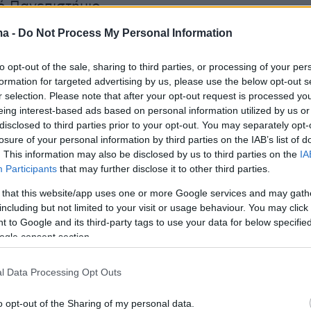
ό Πανεπιστήμιο.
ma -
Do Not Process My Personal Information
ς τις φοιτητικές δυνάμεις και κάθε
ό πολίτη να καταδικάσουν απερίφραστα
to opt-out of the sale, sharing to third parties, or processing of your per
formation for targeted advertising by us, please use the below opt-out s
ους ενέργειες και να σταθούν απέναντι σε
r selection. Please note that after your opt-out request is processed y
πολιτικής βίας μέσα στις σχολές.
eing interest-based ads based on personal information utilized by us or
disclosed to third parties prior to your opt-out. You may separately opt-
losure of your personal information by third parties on the IAB’s list of
Δ.Φ.Κ. θα συνεχίσει να υπερασπίζεται με
. This information may also be disclosed by us to third parties on the
IA
α και αποφασιστικότητα τη δημοκρατία, την
Participants
that may further disclose it to other third parties.
ν φοιτητών και την ομαλή λειτουργία των
 that this website/app uses one or more Google services and may gath
ιακών ιδρυμάτων απέναντι σε κάθε
including but not limited to your visit or usage behaviour. You may click 
 εκφοβισμού, έντασης και υπονόμευσης της
 to Google and its third-party tags to use your data for below specifi
ogle consent section.
ς διαδικασίας.
l Data Processing Opt Outs
o opt-out of the Sharing of my personal data.