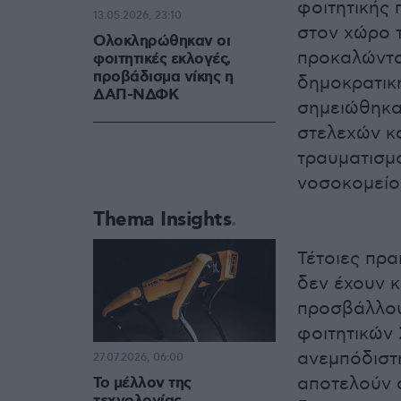
φοιτητικής
13.05.2026, 23:10
στον χώρο 
Ολοκληρώθηκαν οι
προκαλώντας
φοιτητικές εκλογές,
προβάδισμα νίκης η
δημοκρατική
ΔΑΠ-ΝΔΦΚ
σημειώθηκαν
στελεχών κ
τραυματισμο
νοσοκομείο
Thema Insights
Τέτοιες πρα
δεν έχουν κ
προσβάλλου
φοιτητικών
ανεμπόδιστ
27.07.2026, 06:00
αποτελούν 
Το μέλλον της