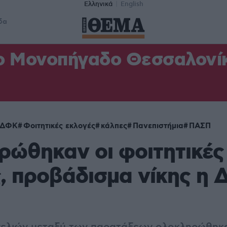
Ελληνικά
English
δα
ο Μονοπήγαδο Θεσσαλονίκη
ΝΔΦΚ
Φοιτητικές εκλογές
κάλπες
Πανεπιστήμια
ΠΑΣΠ
ώθηκαν οι φοιτητικές
, προβάδισμα νίκης η 