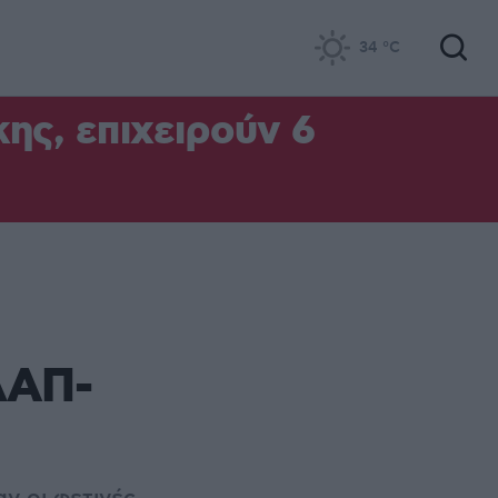
34
°C
ς, επιχειρούν 6
ΔΑΠ-