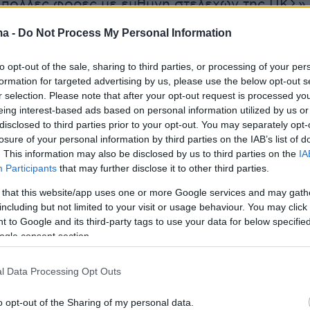
 πολλές φορές με ευθύνη στελεχών της ΠΚΣ».
ma -
Do Not Process My Personal Information
η, η ΠΚΣ είχε καταγγείλει τη ΔΑΠ-ΝΔΦΚ για
to opt-out of the sale, sharing to third parties, or processing of your per
πονόμευσης της εκλογικής διαδικασίας ήδη
formation for targeted advertising by us, please use the below opt-out s
r selection. Please note that after your opt-out request is processed y
οιγμα των καλπών. Μεταξύ άλλων, ανάφερε σε
eing interest-based ads based on personal information utilized by us or
κοίνωση, ότι στο τμήμα Διοίκησης
disclosed to third parties prior to your opt-out. You may separately opt-
ων και Οργανισμών του ΕΚΠΑ, η ΔΑΠ
losure of your personal information by third parties on the IAB’s list of
. This information may also be disclosed by us to third parties on the
IA
 στους υποψήφιους με την ΠΚΣ να
Participants
that may further disclose it to other third parties.
 ψηφοδέλτιο στον σύλλογο, ότι στους
 that this website/app uses one or more Google services and may gath
 συλλόγους της Μυτιλήνης, της Χίου, της
including but not limited to your visit or usage behaviour. You may click 
αι της Κοζάνης οι εφορευτικές επιτροπές
 to Google and its third-party tags to use your data for below specifi
αν αποκλειστικά από στελέχη της ΔΑΠ, ενώ σ
ogle consent section.
τώσεις, όπως στο τμήμα Πολιτικής Επιστήμης
l Data Processing Opt Outs
ήμα Οικονομικών Επιστημών του Δημοκρίτειου
ιου Θράκης, η ΔΑΠ απέκλεισε την
o opt-out of the Sharing of my personal data.