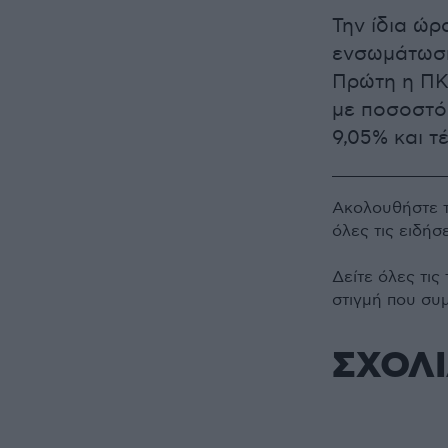
Την ίδια ώρ
ενσωμάτωσης
Πρώτη η ΠΚ
με ποσοστό 
9,05% και τ
Ακολουθήστε 
όλες τις ειδήσ
Δείτε όλες τις
στιγμή που συ
ΣΧΟΛ