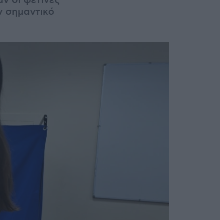
ν οι φετινές
ν σημαντικό