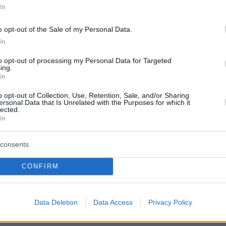
τική από την εφορευτική επιτροπή.
In
 ΔΑΠ-ΝΔΦΚ
o opt-out of the Sale of my Personal Data.
In
τα ΑΕΙ της επικράτειας έκλεισαν λίγο μετά τις
to opt-out of processing my Personal Data for Targeted
ing.
σε ορισμένες περιπτώσεις στις 8 μ.μ. λόγω
In
ς της έναρξης της διαδικασίας) και οι
o opt-out of Collection, Use, Retention, Sale, and/or Sharing
παρατάξεις, για μία ακόμη χρονιά, θα
ersonal Data that Is Unrelated with the Purposes for which it
lected.
εχωριστά αποτελέσματα.
In
2:00, το βράδυ της Τετάρτης, είχε ανακοινωθεί
consents
της ΔΑΠ-ΝΔΦΚ σε σύνολο 2197 ψηφισάντων,
CONFIRM
οτέλεσμα: Πρώτη η ΔΑΠ-ΝΔΦΚ με ποσοστό
τερη η ΠΚΣ με ποσοστό 26.26%, τρίτη η ΠΑΣΠ
 ακολουθούν τα ΕΑΑΚ με 1,5%.
Data Deletion
Data Access
Privacy Policy