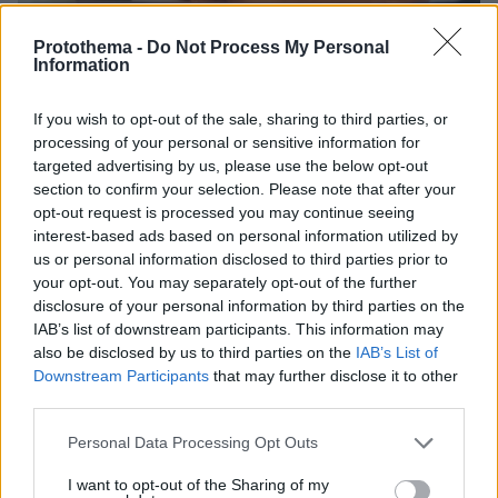
Protothema -
Do Not Process My Personal
Information
09.08.2026, 08:33
Το σπίτι του τρόμου στο Άινταχο: Η νύχτα που
τέσσερις φοιτητές δολοφονήθηκαν μέσα σε λίγα
If you wish to opt-out of the sale, sharing to third parties, or
λεπτά
processing of your personal or sensitive information for
targeted advertising by us, please use the below opt-out
section to confirm your selection. Please note that after your
opt-out request is processed you may continue seeing
interest-based ads based on personal information utilized by
us or personal information disclosed to third parties prior to
your opt-out. You may separately opt-out of the further
disclosure of your personal information by third parties on the
IAB’s list of downstream participants. This information may
also be disclosed by us to third parties on the
IAB’s List of
Downstream Participants
that may further disclose it to other
third parties.
Please note that this website/app uses one or more Google
Personal Data Processing Opt Outs
services and may gather and store information including but
not limited to your visit or usage behaviour. You may click to
I want to opt-out of the Sharing of my