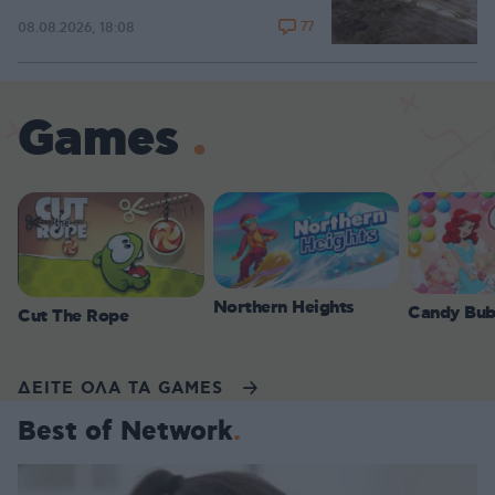
77
08.08.2026, 18:08
Games
Northern Heights
Candy Bub
Cut The Rope
ΔΕΙΤΕ ΟΛΑ ΤΑ GAMES
Best of Network