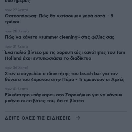
δύο ημέρες
πριν 27 λεπτά
Οστεοπόρωση: Πώς θα «χτίσουμε» γερά οστά – 5
τρόποι
πριν 28 λεπτά
Πώς να κάνετε «summer cleaning» στις φιλίες σας
πριν 31 λεπτά
Ένα παλιό βίντεο με τις χορευτικές ικανότητες του Tom
Holland έχει εντυπωσιάσει το διαδίκτυο
πριν 36 λεπτά
Στον εισαγγελέα ο ιδιοκτήτης του beach bar για τον
θάνατο του 4χρονου στην Πάρο - Τι ερευνούν οι Αρχές
πριν 41 λεπτά
Ελικόπτερο «πάρκαρε» στο Σαρακήνικο για να κάνουν
μπάνιο οι επιβάτες του, δείτε βίντεο
ΔΕΙΤΕ ΟΛΕΣ ΤΙΣ ΕΙΔΗΣΕΙΣ