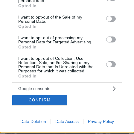
personal data.
grant or deny consent to Google and its third-party tags to
Opted In
use your data for below specified purposes in below Google
consent section.
I want to opt-out of the Sale of my
Personal Data.
Opted In
I want to opt-out of processing my
Personal Data for Targeted Advertising.
Opted In
09.08.2026, 09:28
Χωρίς ναυαγοσώστη ήταν το beach bar στην Πάρο
I want to opt-out of Collection, Use,
όταν πνίγηκε ο 4χρονος, έρευνα για την άδεια της
Retention, Sale, and/or Sharing of my
Personal Data that Is Unrelated with the
πισίνας: Το χρονικό της τραγωδίας
Purposes for which it was collected.
Opted In
Google consents
CONFIRM
Data Deletion
Data Access
Privacy Policy