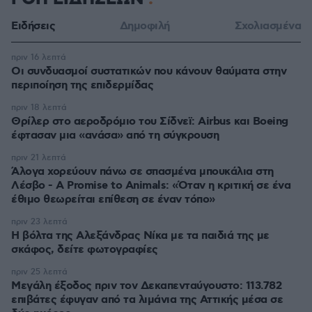
Ειδήσεις
Δημοφιλή
Σχολιασμένα
πριν 16 λεπτά
Οι συνδυασμοί συστατικών που κάνουν θαύματα στην
περιποίηση της επιδερμίδας
πριν 18 λεπτά
Θρίλερ στο αεροδρόμιο του Σίδνεϊ: Airbus και Boeing
έφτασαν μια «ανάσα» από τη σύγκρουση
πριν 21 λεπτά
Άλογα χορεύουν πάνω σε σπασμένα μπουκάλια στη
Λέσβο - A Promise to Animals: «Όταν η κριτική σε ένα
έθιμο θεωρείται επίθεση σε έναν τόπο»
πριν 23 λεπτά
Η βόλτα της Αλεξάνδρας Νίκα με τα παιδιά της με
σκάφος, δείτε φωτογραφίες
πριν 25 λεπτά
Μεγάλη έξοδος πριν τον Δεκαπενταύγουστο: 113.782
επιβάτες έφυγαν από τα λιμάνια της Αττικής μέσα σε