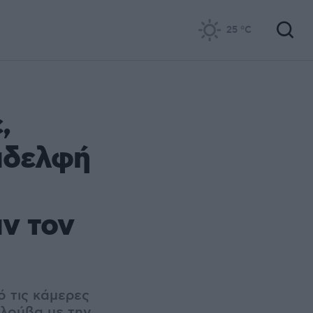
25
°C
,
 αδελφή
ν τον
ό τις κάμερες
κλούβα με την