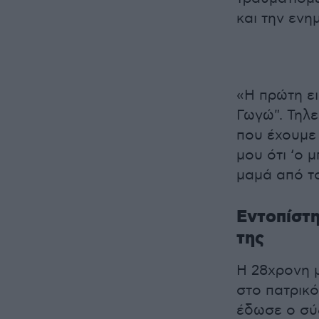
και την ενη
«Η πρώτη ει
Γωγώ". Τηλ
που έχουμε 
μου ότι ‘ο 
μαμά από το
Εντοπίστη
της
Η 28χρονη 
στο πατρικό
έδωσε ο σύζ