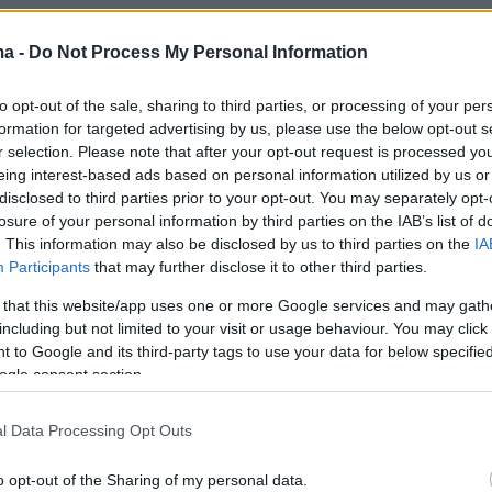
ελφός μου γύρισε στο σπίτι, το ξανασκέφτηκε
ma -
Do Not Process My Personal Information
έφυγαν πέντε και τέταρτο από το σπίτι και είδα
οφυλακτήρα το όχημα. Οπότε, το μυαλό του
to opt-out of the sale, sharing to third parties, or processing of your per
 κάτι έγινε, το αμάξι έχει αίμα, έχει αίμα και
formation for targeted advertising by us, please use the below opt-out s
r selection. Please note that after your opt-out request is processed y
του συνοδηγού γιατί είναι κλούβα και την
eing interest-based ads based on personal information utilized by us or
ς για να βάλει μέσα τον προφυλακτήρα.
disclosed to third parties prior to your opt-out. You may separately opt-
 τον έπιασε είχε αίμα και στην πόρτα, και
losure of your personal information by third parties on the IAB’s list of
. This information may also be disclosed by us to third parties on the
IA
ρόδα, δεν ξέρω που... Τσακιωνόντουσαν, την
Participants
that may further disclose it to other third parties.
μετά έκανε στροφή αυτός και γύρισε και της
 that this website/app uses one or more Google services and may gath
 όπως αυτή ήταν κάτω στο πάτωμα και πήγε να
including but not limited to your visit or usage behaviour. You may click 
της την έπαιξε στο κεφάλι, γιατί είναι ο
 to Google and its third-party tags to use your data for below specifi
ρας της κλούβας λίγο ψηλός», λέει
ogle consent section.
ικά ενώ επισήμανε και τη δικαιολογία που
l Data Processing Opt Outs
σε ο κουνιάδος της για το συμβάν:
o opt-out of the Sharing of my personal data.