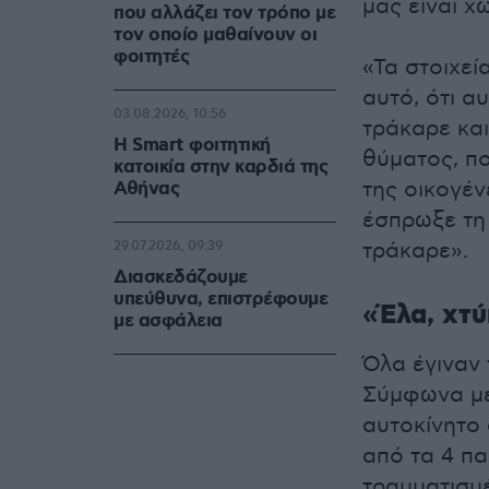
μας είναι χ
που αλλάζει τον τρόπο με
τον οποίο μαθαίνουν οι
φοιτητές
«Τα στοιχεί
αυτό, ότι α
03.08.2026, 10:56
τράκαρε και
Η Smart φοιτητική
θύματος, πο
κατοικία στην καρδιά της
της οικογέν
Αθήνας
έσπρωξε τη 
τράκαρε».
29.07.2026, 09:39
Διασκεδάζουμε
υπεύθυνα, επιστρέφουμε
«Έλα, χτ
με ασφάλεια
Όλα έγιναν
Σύμφωνα με 
αυτοκίνητο 
από τα 4 πα
τραυματισμ