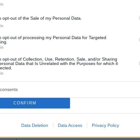
In
o opt-out of the Sale of my Personal Data.
In
to opt-out of processing my Personal Data for Targeted
ing.
In
o opt-out of Collection, Use, Retention, Sale, and/or Sharing
ersonal Data that Is Unrelated with the Purposes for which it
lected.
In
ρίζεται ότι η πόρτα του αμαξιού είναι
consents
και άνοιξε η πόρτα και έπεσε όπως ακούμπησ
CONFIRM
υ στην πόρτα, άνοιξε η πόρτα και έπεσε.
 βίαιος τον τελευταίο καιρό. Τα τελευταία
 βίαιος. Αυτός βασιζόταν στό ότι η αδελφή
Data Deletion
Data Access
Privacy Policy
ρούσε να του κάνει τίποτα, μιας κι οι γονείας