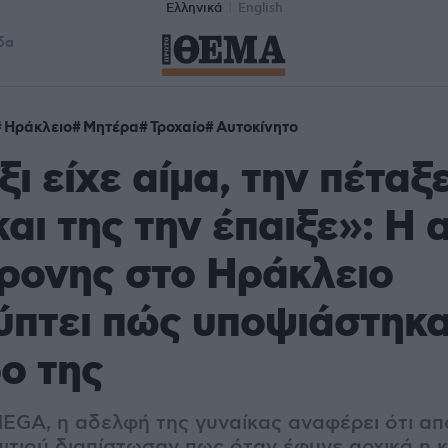
Ελληνικά
English
δα
Ηράκλειο
Μητέρα
Τροχαίο
Αυτοκίνητο
ι είχε αίμα, την πέταξε
και της την έπαιξε»: Η
ρονης στο Ηράκλειο
πτει πώς υποψιάστηκα
ο της
EGA, η αδελφή της γυναίκας αναφέρει ότι απ
πιτιού διαπίστωσαν πως όταν έφυγε αρχικά η 