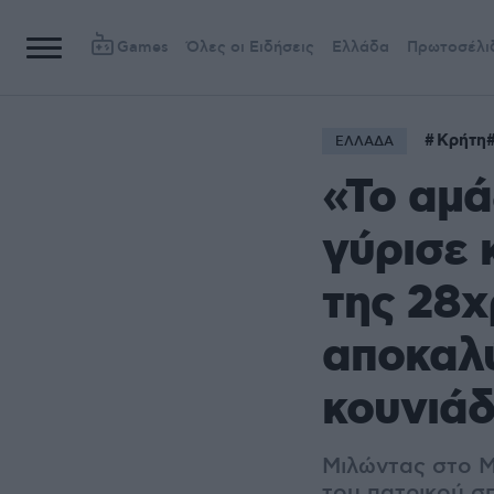
Games
Όλες οι Ειδήσεις
Ελλάδα
Πρωτοσέλι
Κρήτη
ΕΛΛΑΔΑ
«Το αμάξ
γύρισε 
της 28χ
αποκαλύ
κουνιάδ
Μιλώντας στο M
του πατρικού σ