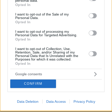
personal data.
grant or deny consent to Google and its third-party tags to
Opted In
use your data for below specified purposes in below Google
consent section.
I want to opt-out of the Sale of my
Personal Data.
Opted In
I want to opt-out of processing my
Personal Data for Targeted Advertising.
Opted In
I want to opt-out of Collection, Use,
Retention, Sale, and/or Sharing of my
Personal Data that Is Unrelated with the
Purposes for which it was collected.
Opted In
Google consents
CONFIRM
08.08.2026, 08:57
Το «σκουλήκι του διαβόλου» που ζει 1,3 χιλιόμετρα
κάτω από τη Γη και αλλάζει όσα γνωρίζαμε για τη
Data Deletion
Data Access
Privacy Policy
ζωή: «Οι άνθρωποι δεν κυβερνάμε τον κόσμο»