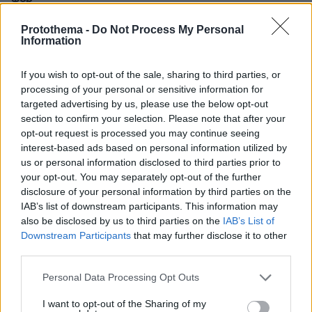
πριν 26 λεπτά
Protothema -
Do Not Process My Personal
Η επιστήμη πίσω από την τέλεια μαρμελάδα σύκο
Information
πριν 26 λεπτά
Ένα παλιό βίντεο με τις χορευτικές ικανότητες του Tom
If you wish to opt-out of the sale, sharing to third parties, or
Holland έχει εντυπωσιάσει το διαδίκτυο
processing of your personal or sensitive information for
targeted advertising by us, please use the below opt-out
πριν 36 λεπτά
section to confirm your selection. Please note that after your
Η Bella Hadid μόλις επιβεβαίωσε ότι αυτή είναι το πιο
opt-out request is processed you may continue seeing
κομψή απόχρωση ξανθού για το φετινό καλοκαίρι
interest-based ads based on personal information utilized by
us or personal information disclosed to third parties prior to
ΔΕΙΤΕ ΟΛΕΣ ΤΙΣ ΕΙΔΗΣΕΙΣ
your opt-out. You may separately opt-out of the further
disclosure of your personal information by third parties on the
IAB’s list of downstream participants. This information may
also be disclosed by us to third parties on the
IAB’s List of
Downstream Participants
that may further disclose it to other
ΤΑ ΠΙΟ ΔΗΜΟΦΙΛΗ
third parties.
Please note that this website/app uses one or more Google
Personal Data Processing Opt Outs
services and may gather and store information including but
not limited to your visit or usage behaviour. You may click to
I want to opt-out of the Sharing of my