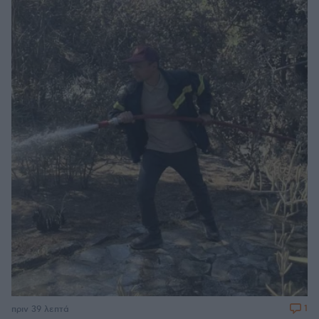
1
πριν 39 λεπτά