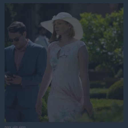
πριν μία ώρα