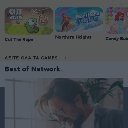
Northern Heights
Candy Bub
Cut The Rope
ΔΕΙΤΕ ΟΛΑ ΤΑ GAMES
Best of Network