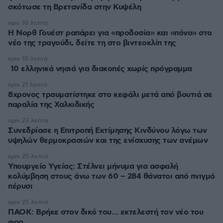
σκότωσε τη Βρετανίδα στην Κυψέλη
πριν 10 λεπτά
Η Νορθ Γουέστ ραπάρει για «προδοσία» και «πόνο» στο
νέο της τραγούδι, δείτε τη στο βιντεοκλίπ της
πριν 10 λεπτά
10 ελληνικά νησιά για διακοπές χωρίς πρόγραμμα
πριν 21 λεπτά
8χρονος τραυματίστηκε στο κεφάλι μετά από βουτιά σε
παραλία της Χαλκιδικής
πριν 23 λεπτά
Συνεδρίασε η Επιτροπή Εκτίμησης Κινδύνου λόγω των
υψηλών θερμοκρασιών και της ενίσχυσης των ανέμων
πριν 25 λεπτά
Υπουργείο Υγείας: Στέλνει μήνυμα για ασφαλή
κολύμβηση στους άνω των 60 – 284 θάνατοι από πνιγμό
πέρυσι
πριν 25 λεπτά
ΠΑΟΚ: Βρήκε στον δικό του… εκτελεστή τον νέο του
φορ