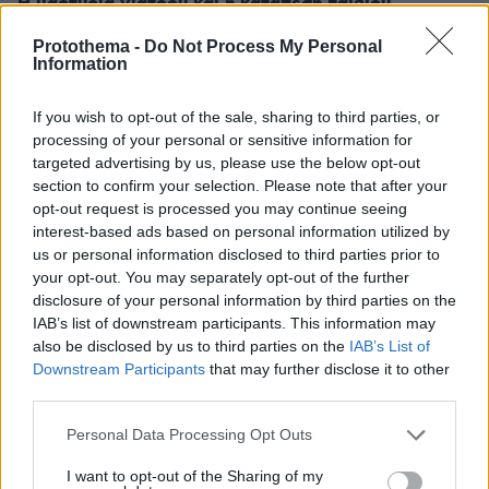
Η μαρτυρία γιατρού και η κατάθεση παιδιού
Καθοριστικό ρόλο στην εξέλιξη της υπόθεσης
Protothema -
Do Not Process My Personal
Information
φαίνεται πως έπαιξε η παρουσία ενός
διερχόμενου γιατρού
ο οποίος εντόπισε την
,
If you wish to opt-out of the sale, sharing to third parties, or
28χρονη αιμόφυρτη στον δρόμο
και τον
processing of your personal or sensitive information for
30χρονο να βρίσκεται από πάνω της.
targeted advertising by us, please use the below opt-out
section to confirm your selection. Please note that after your
opt-out request is processed you may continue seeing
Σύμφωνα με συγγενικό πρόσωπο της γυναίκας,
interest-based ads based on personal information utilized by
γιατί δεν είχε
ο γιατρός ρώτησε τον 30χρονο
us or personal information disclosed to third parties prior to
ακόμη καλέσει το ΕΚΑΒ
, με εκείνον να απαντά
your opt-out. You may separately opt-out of the further
θα το έκανε
ότι «
». Ο γιατρός ειδοποίησε
disclosure of your personal information by third parties on the
IAB’s list of downstream participants. This information may
αμέσως τις Αρχές, ενώ λίγη ώρα αργότερα
also be disclosed by us to third parties on the
IAB’s List of
έφτασαν στο σημείο αστυνομικοί και
Downstream Participants
that may further disclose it to other
ασθενοφόρο του ΕΚΑΒ που μετέφερε την
third parties.
28χρονη στο ΠΑΓΝΗ.
Please note that this website/app uses one or more Google
Personal Data Processing Opt Outs
services and may gather and store information including but
Την ίδια ώρα, ιδιαίτερη βαρύτητα αποδίδεται σε
not limited to your visit or usage behaviour. You may click to
I want to opt-out of the Sharing of my