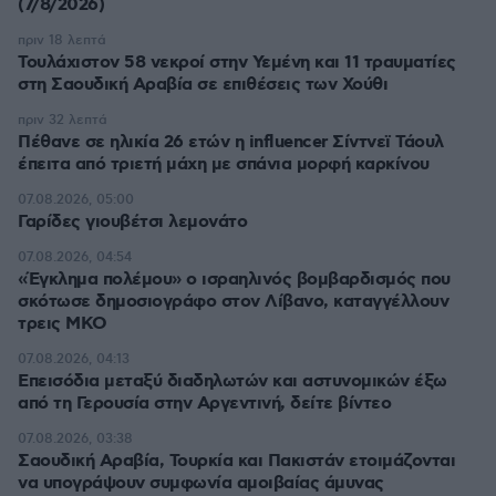
(7/8/2026)
πριν 18 λεπτά
Τουλάχιστον 58 νεκροί στην Υεμένη και 11 τραυματίες
στη Σαουδική Αραβία σε επιθέσεις των Χούθι
πριν 32 λεπτά
Πέθανε σε ηλικία 26 ετών η influencer Σίντνεϊ Τάουλ
έπειτα από τριετή μάχη με σπάνια μορφή καρκίνου
07.08.2026, 05:00
Γαρίδες γιουβέτσι λεμονάτο
07.08.2026, 04:54
«Έγκλημα πολέμου» ο ισραηλινός βομβαρδισμός που
σκότωσε δημοσιογράφο στον Λίβανο, καταγγέλλουν
τρεις ΜΚΟ
07.08.2026, 04:13
Επεισόδια μεταξύ διαδηλωτών και αστυνομικών έξω
από τη Γερουσία στην Αργεντινή, δείτε βίντεο
07.08.2026, 03:38
Σαουδική Αραβία, Τουρκία και Πακιστάν ετοιμάζονται
να υπογράψουν συμφωνία αμοιβαίας άμυνας