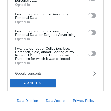
personal data.
ένα από
πληροφορίες σύμφωνα με τις οποίες
grant or deny consent to Google and its third-party tags to
Opted In
use your data for below specified purposes in below Google
τα παιδιά της οικογένειας περιέγραψε
consent section.
I want to opt-out of the Sale of my
συγκεκριμένη σκηνή που φέρεται να
Personal Data.
επιβαρύνει τη θέση του πατέρα
. Οι Αρχές
Opted In
εξετάζουν το ενδεχόμενο να ζητηθεί η
I want to opt-out of processing my
συνδρομή παιδοψυχολόγου ώστε να ληφθεί
Personal Data for Targeted Advertising.
Opted In
κατάθεση με τον κατάλληλο τρόπο.
I want to opt-out of Collection, Use,
Retention, Sale, and/or Sharing of my
Η 28χρονη παραμένει νοσηλευόμενη με
Personal Data that Is Unrelated with the
Purposes for which it was collected.
σοβαρές κρανιοεγκεφαλικές κακώσεις και
Opted In
μέχρι στιγμής δεν είναι σε θέση να καταθέσει
στους αστυνομικούς τι συνέβη. Οι γιατροί
Google consents
παρακολουθούν στενά την πορεία της υγείας
CONFIRM
της, ενώ οι αστυνομικές Αρχές θεωρούν ότι η
δική της κατάθεση θα αποτελέσει το βασικό
«κλειδί» για τη διαλεύκανση της υπόθεσης.
Data Deletion
Data Access
Privacy Policy