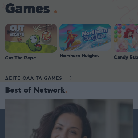
Games
Northern Heights
Candy Bub
Cut The Rope
ΔΕΙΤΕ ΟΛΑ ΤΑ GAMES
Best of Network