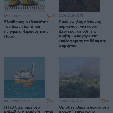
8
09.08.2026, 17:53
09.08.2026, 18:11
Πολύ υψηλός κίνδυνος
Ελεύθερος ο ιδιοκτήτης
πυρκαγιάς, για αύριο
του beach bar όπου
Δευτέρα, σε όλη την
πνίγηκε ο 4χρονος στην
Κρήτη - Απαγόρευση
Πάρο
κυκλοφορίας σε δάση και
φαράγγια
45
15
09.08.2026, 17:36
09.08.2026, 17:19
Η Γαλλία μπήκε στο
Οριοθετήθηκε η φωτιά στο
καλώδιο, η Τουρκία... στην
Κορωπί, επιχειρούν