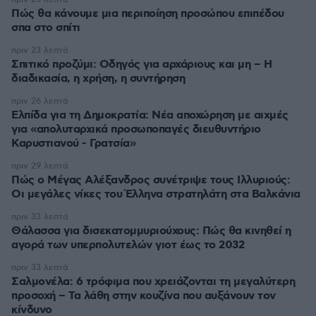
Πώς θα κάνουμε μια περιποίηση προσώπου επιπέδου
σπα στο σπίτι
πριν 23 λεπτά
Σπιτικό προζύμι: Οδηγός για αρχάριους και μη – Η
διαδικασία, η χρήση, η συντήρηση
πριν 26 λεπτά
Ελπίδα για τη Δημοκρατία: Νέα αποχώρηση με αιχμές
για «απολυταρχικά προσωποπαγές διευθυντήριο
Καρυστιανού - Γρατσία»
πριν 29 λεπτά
Πώς ο Μέγας Αλέξανδρος συνέτριψε τους Ιλλυριούς:
Οι μεγάλες νίκες του Έλληνα στρατηλάτη στα Βαλκάνια
πριν 33 λεπτά
Θάλασσα για δισεκατομμυριούχους: Πώς θα κινηθεί η
αγορά των υπερπολυτελών γιοτ έως το 2032
πριν 33 λεπτά
Σαλμονέλα: 6 τρόφιμα που χρειάζονται τη μεγαλύτερη
προσοχή – Τα λάθη στην κουζίνα που αυξάνουν τον
κίνδυνο