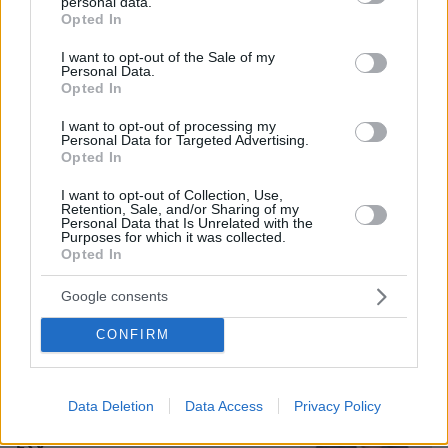
personal data.
grant or deny consent to Google and its third-party tags to
Opted In
use your data for below specified purposes in below Google
Ο Καρέτσας άνοιξε λογαριασμό με τη
consent section.
I want to opt-out of the Sale of my
Ντόρτμουντ με απίστευτη γκολάρα
Personal Data.
κόντρα στην Άρσεναλ του Τζόλη,
Opted In
δείτε βίντεο
I want to opt-out of processing my
11
09.08.2026, 17:09
Personal Data for Targeted Advertising.
Opted In
I want to opt-out of Collection, Use,
Retention, Sale, and/or Sharing of my
Ανάρτηση με υπονοούμενα: «Κάποιοι
Personal Data that Is Unrelated with the
Purposes for which it was collected.
άντρες είναι απλά κατώτεροι των
Opted In
περιστάσεων» λέει η Ανδρομάχη εν
μέσω φημών για τη σχέση της με τον
Γιώργο Λιβάνη
Google consents
25
09.08.2026, 15:57
CONFIRM
Γεωργιάδης για την επίθεση σε
Data Deletion
Data Access
Privacy Policy
νοσηλεύτρια στον Ερυθρό Σταυρό:
Κάτω τα χέρια από το προσωπικό του