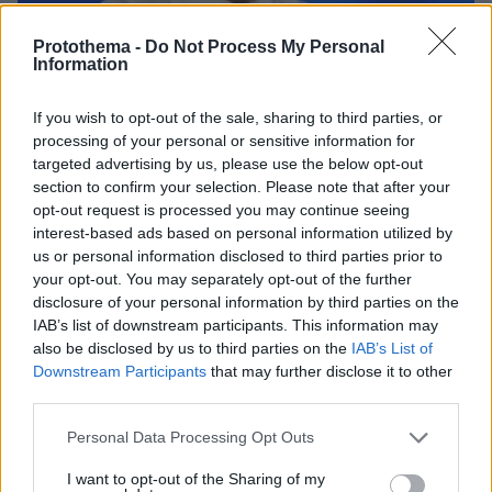
Protothema -
Do Not Process My Personal
Information
If you wish to opt-out of the sale, sharing to third parties, or
processing of your personal or sensitive information for
targeted advertising by us, please use the below opt-out
section to confirm your selection. Please note that after your
opt-out request is processed you may continue seeing
09.08.2026, 14:39
interest-based ads based on personal information utilized by
Σκέρτσος: «Στατιστική παγίδα» το ότι 7 στους 10
us or personal information disclosed to third parties prior to
έχουν καταθέσεις κάτω από 1.000 ευρώ, τι
your opt-out. You may separately opt-out of the further
δείχνουν τα στοιχεία
disclosure of your personal information by third parties on the
IAB’s list of downstream participants. This information may
also be disclosed by us to third parties on the
IAB’s List of
Σκιάθος: 15χρονος κατήγγειλε 17χρονο
Downstream Participants
that may further disclose it to other
για κατ' εξακολούθηση βιασμό και
εκβιασμό με βίντεο, τι περιέγραψε στις
third parties.
Αρχές
Please note that this website/app uses one or more Google
Personal Data Processing Opt Outs
38
09.08.2026, 16:54
services and may gather and store information including but
not limited to your visit or usage behaviour. You may click to
I want to opt-out of the Sharing of my