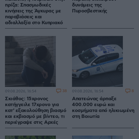
πρίζα: Σπασμωδικές
δυνάμεις της
κινήσεις της Άγκυρας με
Πυροσβεστικής
παραβιάσεις και
αδιαλλαξία στο Κυπριακό
38
8
09.08.2026, 16:54
09.08.2026, 16:54
Σκιάθος: 15χρονος
Απατεώνας άρπαξε
κατήγγειλε 17χρονο για
400.000 ευρώ και
κατ' εξακολούθηση βιασμό
κοσμήματα από ηλικιωμένη
και εκβιασμό με βίντεο, τι
στη Βοιωτία
περιέγραψε στις Αρχές