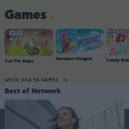
Games
Northern Heights
Candy Bub
Cut The Rope
ΔΕΙΤΕ ΟΛΑ ΤΑ GAMES
Best of Network