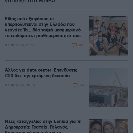
να παίξει στο WNBA
Είδος υπό εξαφάνιση οι
υπερπολύτεκνοι στην Ελλάδα που
γερνάει: Τα... δύο ταψιά μεσημεριανό,
τα επιδόματα, η καθημερινότητά τους
586
07.08.2026, 15:59
Άλλος για data center; Επενδύσεις
€50 δισ. την ερχόμενη δεκαετία
351
07.08.2026, 20:16
Νέες καταγγελίες στην Ελπίδα για τη
Δημοκρατία: Γρατσία, Γαλανός,
Καρυστιανού και αυλικοί το