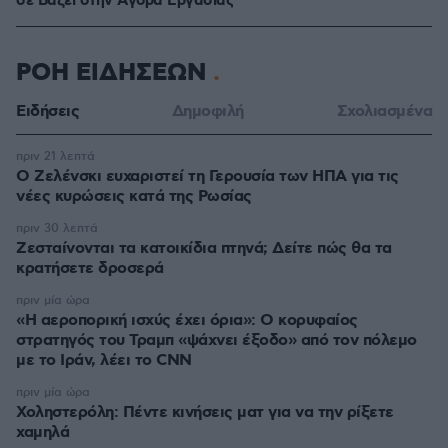
σε Bάζει στην Aγορά Eργασίας
ΡΟΗ ΕΙΔΗΣΕΩΝ
Ειδήσεις
Δημοφιλή
Σχολιασμένα
πριν 21 λεπτά
Ο Ζελένσκι ευχαριστεί τη Γερουσία των ΗΠΑ για τις
νέες κυρώσεις κατά της Ρωσίας
πριν 30 λεπτά
Ζεσταίνονται τα κατοικίδια πτηνά; Δείτε πώς θα τα
κρατήσετε δροσερά
πριν μία ώρα
«Η αεροπορική ισχύς έχει όρια»: Ο κορυφαίος
στρατηγός του Τραμπ «ψάχνει έξοδο» από τον πόλεμο
με το Ιράν, λέει το CNN
πριν μία ώρα
Χοληστερόλη: Πέντε κινήσεις ματ για να την ρίξετε
χαμηλά