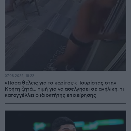
07.08.2026, 18:22
«Πόσα θέλεις για το κορίτσι;»: Τουρίστας στην
Κρήτη ζητά... τιμή για να ασελγήσει σε ανήλικη, τι
καταγγέλλει ο ιδιοκτήτης επιχείρησης