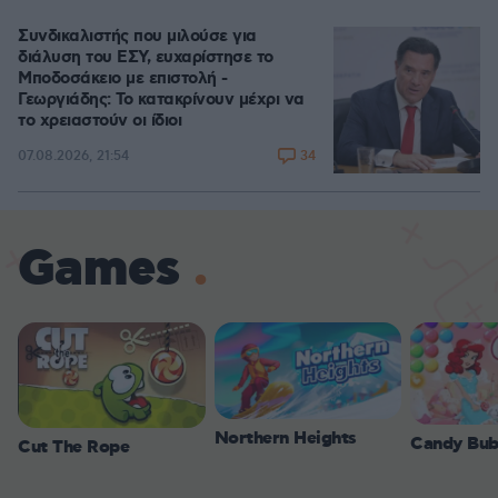
Συνδικαλιστής που μιλούσε για
διάλυση του ΕΣΥ, ευχαρίστησε το
Μποδοσάκειο με επιστολή -
Γεωργιάδης: Το κατακρίνουν μέχρι να
το χρειαστούν οι ίδιοι
34
07.08.2026, 21:54
Games
Northern Heights
Candy Bub
Cut The Rope