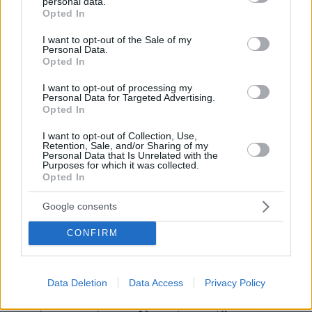
personal data.
grant or deny consent to Google and its third-party tags to
Opted In
use your data for below specified purposes in below Google
consent section.
I want to opt-out of the Sale of my
Personal Data.
Opted In
I want to opt-out of processing my
Personal Data for Targeted Advertising.
Opted In
I want to opt-out of Collection, Use,
Retention, Sale, and/or Sharing of my
Personal Data that Is Unrelated with the
Purposes for which it was collected.
Opted In
Google consents
CONFIRM
Data Deletion
Data Access
Privacy Policy
04.08.2025, 18:58
Φωτογραφίες ντοκουμέντο: Πρώτα πέταξε τη Τζένα, μετά