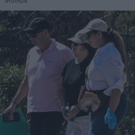
ατύχημα