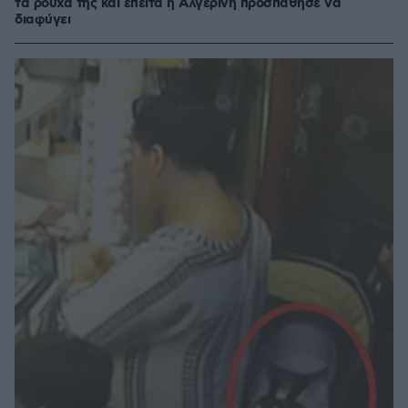
τα ρούχα της και έπειτα η Αλγερινή προσπάθησε να
διαφύγει