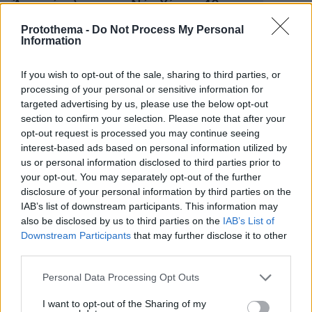
Άγριο έγκλημα στη Νέα Υόρκη: 40χρονος
μαχαίρωσε τον 34χρονο σύζυγό του που
Protothema -
Do Not Process My Personal
πέθανε από ακατάσχετη αιμορραγία
Information
If you wish to opt-out of the sale, sharing to third parties, or
Η τραγική ιστορία της Στέφανι Σέιμουρ - Ο
processing of your personal or sensitive information for
θάνατος του 24χρονου γιου της από
targeted advertising by us, please use the below opt-out
υπερβολική δόση ναρκωτικών
section to confirm your selection. Please note that after your
opt-out request is processed you may continue seeing
interest-based ads based on personal information utilized by
protothema.gr στο Google News
Ακολουθήστε το
us or personal information disclosed to third parties prior to
your opt-out. You may separately opt-out of the further
και μάθετε πρώτοι όλες τις ειδήσεις
disclosure of your personal information by third parties on the
IAB’s list of downstream participants. This information may
Ειδήσεις
Δείτε όλες τις τελευταίες
από την Ελλάδα
also be disclosed by us to third parties on the
IAB’s List of
και τον Κόσμο, τη στιγμή που συμβαίνουν, στο
Downstream Participants
that may further disclose it to other
Protothema.gr
third parties.
Please note that this website/app uses one or more Google
Σχετικά Άρθρα
Personal Data Processing Opt Outs
services and may gather and store information including but
not limited to your visit or usage behaviour. You may click to
I want to opt-out of the Sharing of my