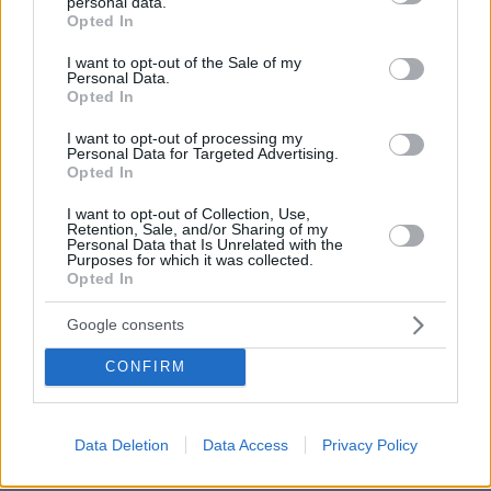
personal data.
grant or deny consent to Google and its third-party tags to
Opted In
use your data for below specified purposes in below Google
consent section.
I want to opt-out of the Sale of my
Personal Data.
Opted In
I want to opt-out of processing my
Personal Data for Targeted Advertising.
Opted In
I want to opt-out of Collection, Use,
Retention, Sale, and/or Sharing of my
Personal Data that Is Unrelated with the
Purposes for which it was collected.
Opted In
Google consents
CONFIRM
Data Deletion
Data Access
Privacy Policy