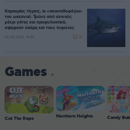
Καρχαρίες τίγρεις, οι «σκουπιδοφάγοι»
του ωκεανού: Τρώνε από αχινούς
μέχρι γάτες και προφυλακτικά,
αψηφούν ακόμη και τους τυφώνες
31
06.08.2026, 14:45
Games
Northern Heights
Candy Bub
Cut The Rope