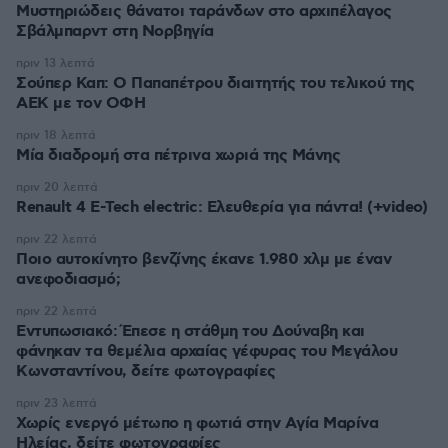
Μυστηριώδεις θάνατοι ταράνδων στο αρχιπέλαγος
Σβάλμπαρντ στη Νορβηγία
πριν 13 λεπτά
Σούπερ Καπ: Ο Παπαπέτρου διαιτητής του τελικού της
ΑΕΚ με τον ΟΦΗ
πριν 18 λεπτά
Μία διαδρομή στα πέτρινα χωριά της Μάνης
πριν 20 λεπτά
Renault 4 E-Tech electric: Ελευθερία για πάντα! (+video)
πριν 22 λεπτά
Ποιο αυτοκίνητο βενζίνης έκανε 1.980 χλμ με έναν
ανεφοδιασμό;
πριν 22 λεπτά
Εντυπωσιακό: Έπεσε η στάθμη του Δούναβη και
φάνηκαν τα θεμέλια αρχαίας γέφυρας του Μεγάλου
Κωνσταντίνου, δείτε φωτογραφίες
πριν 23 λεπτά
Χωρίς ενεργό μέτωπο η φωτιά στην Aγία Μαρίνα
Ηλείας, δείτε φωτογραφίες