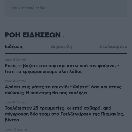
* Υποχρεωτικά πεδία
ΡΟΗ ΕΙΔΗΣΕΩΝ
Ειδήσεις
Δημοφιλή
Σχολιασμένα
πριν 4 λεπτά
Εσείς τι βάζετε στο συρτάρι κάτω από τον φούρνο; -
Γιατί το χρησιμοποιούμε όλοι λάθος
πριν 4 λεπτά
Αρέσει στις γάτες το παιχνίδι “Φέρτο” όσο και στους
σκύλους; Η απάντηση θα σας εκπλήξει
πριν 8 λεπτά
Τουλάχιστον 25 τραυματίες, οι επτά σοβαρά, από
σύγκρουση δύο τραμ στο Γκελζενκίρχεν της Γερμανίας,
βίντεο
πριν 11 λεπτά