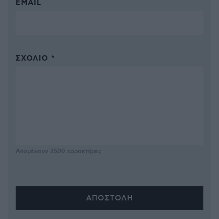
EMAIL
ΣΧΌΛΙΟ *
Απομένουν
2500
χαρακτήρες