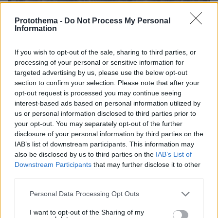
Protothema -
Do Not Process My Personal
Information
If you wish to opt-out of the sale, sharing to third parties, or
processing of your personal or sensitive information for
targeted advertising by us, please use the below opt-out
06.08.2026, 16:39
section to confirm your selection. Please note that after your
Πέθανε το άσπρο κουτάβι που συμβίωνε με αγέλη
opt-out request is processed you may continue seeing
λύκων στην Κεντρική Μακεδονία: Καλό ταξίδι
interest-based ads based on personal information utilized by
μικρέ, δείτε βίντεο
us or personal information disclosed to third parties prior to
your opt-out. You may separately opt-out of the further
disclosure of your personal information by third parties on the
IAB’s list of downstream participants. This information may
also be disclosed by us to third parties on the
IAB’s List of
Downstream Participants
that may further disclose it to other
third parties.
Please note that this website/app uses one or more Google
Personal Data Processing Opt Outs
services and may gather and store information including but
not limited to your visit or usage behaviour. You may click to
I want to opt-out of the Sharing of my