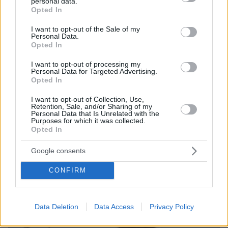
personal data.
grant or deny consent to Google and its third-party tags to
Opted In
use your data for below specified purposes in below Google
consent section.
I want to opt-out of the Sale of my
Personal Data.
Opted In
I want to opt-out of processing my
Personal Data for Targeted Advertising.
Opted In
I want to opt-out of Collection, Use,
Retention, Sale, and/or Sharing of my
Personal Data that Is Unrelated with the
Purposes for which it was collected.
Opted In
06.08.2026, 15:36
Η απουσία μέσα στη νύχτα και η λεπτομέρεια στα
Google consents
μηνύματα: Πώς η σύζυγος του Αφγανού ξεκίνησε
να τον υποπτεύεται για τη δολοφονία της
CONFIRM
Βρετανίδας στην Κυψέλη
Data Deletion
Data Access
Privacy Policy