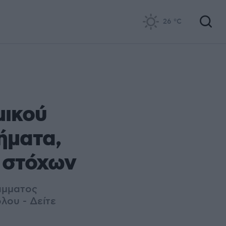
26
°C
μικού
ήματα,
η στόχων
άμματος
λου - Δείτε