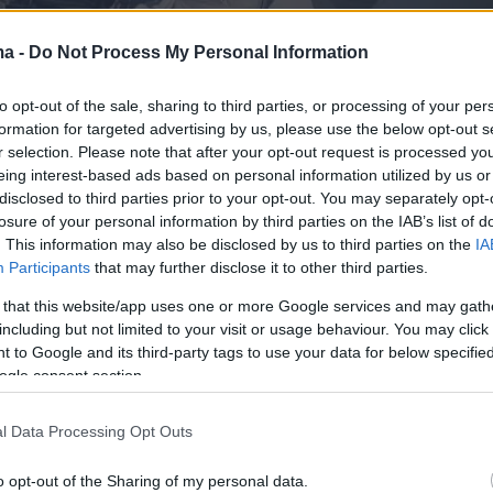
ma -
Do Not Process My Personal Information
to opt-out of the sale, sharing to third parties, or processing of your per
formation for targeted advertising by us, please use the below opt-out s
r selection. Please note that after your opt-out request is processed y
eing interest-based ads based on personal information utilized by us or
disclosed to third parties prior to your opt-out. You may separately opt-
losure of your personal information by third parties on the IAB’s list of
 συμμετείχαν πλοία των Διοικήσεων, Φρεγατών
. This information may also be disclosed by us to third parties on the
IA
αχέων Σκαφών (ΔΤΣ), ελικόπτερα της
Participants
that may further disclose it to other third parties.
 Ναυτικού (ΔΑΝ), καθώς και αεροσκάφη της
 that this website/app uses one or more Google services and may gath
Αεροπορίας.
including but not limited to your visit or usage behaviour. You may click 
 to Google and its third-party tags to use your data for below specifi
ogle consent section.
l Data Processing Opt Outs
o opt-out of the Sharing of my personal data.