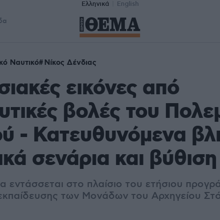
Ελληνικά
English
δα
κό Ναυτικό
Νίκος Δένδιας
ιακές εικόνες από
υτικές βολές του Πολε
ύ - Κατευθυνόμενα βλ
ικά σενάρια και βύθισ
α εντάσσεται στο πλαίσιο του ετήσιου προγρ
 εκπαίδευσης των Μονάδων του Αρχηγείου Στό