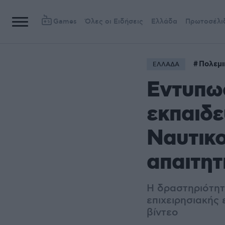
Games
Όλες οι Ειδήσεις
Ελλάδα
Πρωτοσέλι
Πολεμι
ΕΛΛΑΔΑ
Εντυπωσ
εκπαιδε
Ναυτικο
απαιτητ
Η δραστηριότητ
επιχειρησιακής
βίντεο