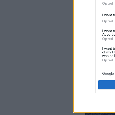
Opted 
I want t
Opted 
I want 
Advertis
Opted 
I want t
of my P
was col
Opted 
Google 