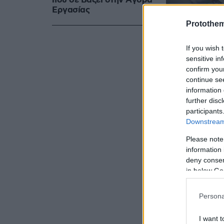
που σε Bάζει στην Aγορά
Eργασίας
Protothe
If you wish 
sensitive in
confirm you
continue se
information 
further disc
Στις βολές
participants
(ΔΦΓ) και Τ
Downstream 
Αεροπορίας
Please note
Πολεμικής 
information 
deny consent
in below Go
Persona
I want t