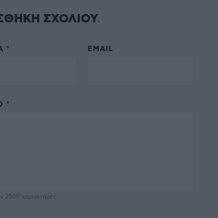
ΣΘΗΚΗ ΣΧΟΛΙΟΥ
 *
EMAIL
 *
υν
2500
χαρακτήρες