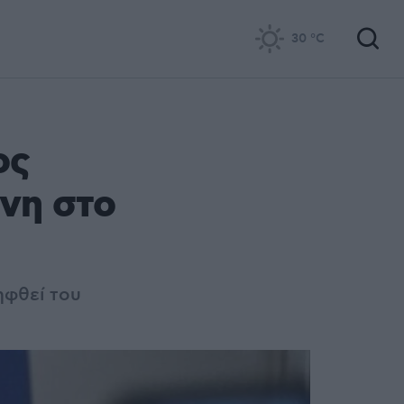
30
°C
ος
νη στο
ηφθεί του