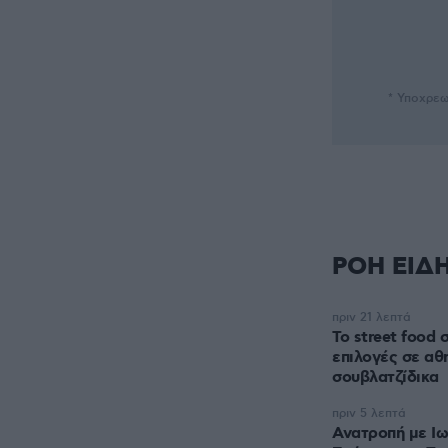
* Υποχρεω
ΡΟΗ ΕΙΔ
πριν 21 λεπτά
Το street food 
επιλογές σε αθ
σουβλατζίδικα
πριν 5 λεπτά
Ανατροπή με Ιω