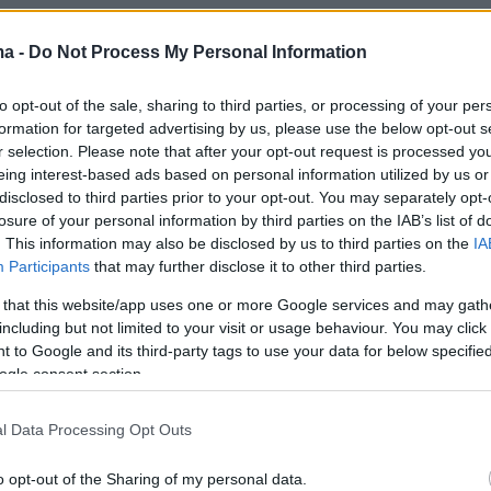
ι 100% συμφωνία με την ΕΕ για τους
ma -
Do Not Process My Personal Information
ίπε ο Ντόναλντ Τραμπ υποδεχόμενος τη
to opt-out of the sale, sharing to third parties, or processing of your per
formation for targeted advertising by us, please use the below opt-out s
r selection. Please note that after your opt-out request is processed y
27χρονη σε τροχαίο στη Φωκίδα - Το ΙΧ έπεσ
eing interest-based ads based on personal information utilized by us or
 την απεγκλώβισαν πυροσβέστες με βάρκες
disclosed to third parties prior to your opt-out. You may separately opt-
losure of your personal information by third parties on the IAB’s list of
. This information may also be disclosed by us to third parties on the
IA
ταγκεστάν έγινε φυτώριο πρωταθλητών του
Participants
that may further disclose it to other third parties.
ία φτώχεια, κακουχίες και προπονήσεις από 6
 that this website/app uses one or more Google services and may gath
including but not limited to your visit or usage behaviour. You may click 
 to Google and its third-party tags to use your data for below specifi
ogle consent section.
l Data Processing Opt Outs
o opt-out of the Sharing of my personal data.