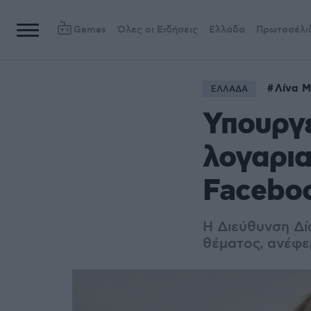
Games
Όλες οι Ειδήσεις
Ελλάδα
Πρωτοσέλι
Λίνα 
ΕΛΛΑΔΑ
Υπουργε
λογαρια
Facebo
Η Διεύθυνση Δί
θέματος, ανέφε