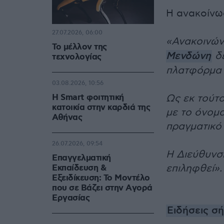
Η ανακοίνω
27.07.2026, 06:00
«Ανακοινών
Το μέλλον της
Μενδώνη
δε
τεχνολογίας
πλατφόρμα s
03.08.2026, 10:56
Η Smart φοιτητική
Ως εκ τούτ
κατοικία στην καρδιά της
με το όνομα
Αθήνας
πραγματικό
26.07.2026, 09:54
Η Διεύθυνσ
Επαγγελματική
επιληφθεί».
Εκπαίδευση &
Εξειδίκευση: Το Mοντέλο
που σε Bάζει στην Aγορά
Eργασίας
Ειδήσεις σ