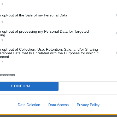
In
o opt-out of the Sale of my Personal Data.
protothema.gr στο Google News
το
και μάθετε πρώτοι
In
εις
to opt-out of processing my Personal Data for Targeted
Ειδήσεις
 τελευταίες
από την Ελλάδα και τον Κόσμο, τη
ing.
In
Protothema.gr
μβαίνουν, στο
o opt-out of Collection, Use, Retention, Sale, and/or Sharing
ersonal Data that Is Unrelated with the Purposes for which it
ΙΑ
ΠΡΟΣΘΗΚΗ ΣΧΟΛΙΟΥ
lected.
(1)
In
5, 17:44
consents
ια το αλκοόλ... Πιωμένοι θα ήτανε κ. Μενδώνη.
CONFIRM
υς μέρες που είναι. Να δείτε που θα σας ζητήσουν
Data Deletion
Data Access
Privacy Policy