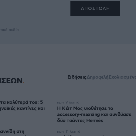
τικά πεδία
Ειδήσεις
Δημοφιλή
Σχολιασμέν
ΗΣΕΩΝ
στα καλύτερά του: 5
πριν 9 λεπτά
ηναϊκές καντίνες και
Η Κέιτ Μος υιοθέτησε τo
accessory-maxxing και συνδύασε
δύο τσάντες Hermès
αννίδη στη
πριν 11 λεπτά