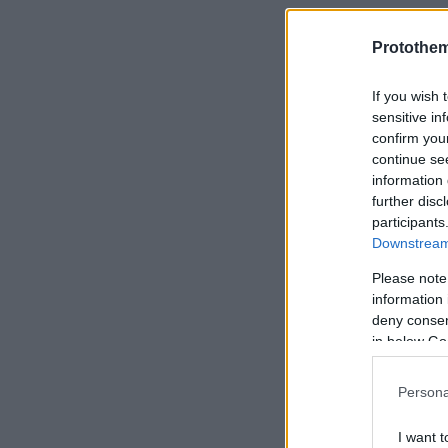
«Θα υπάρξε
Protothe
δασμούς» ε
Μελόνι
If you wish 
sensitive in
confirm you
Σκοτώθηκε 
continue se
σε γκρεμό,
information 
further disc
participants
Γιατί το Ν
Downstream 
MMA - Ακρα
Please note
ετών
information 
deny consent
in below Go
Persona
I want t