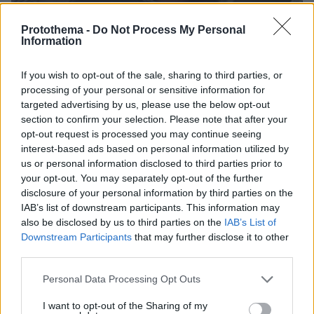
Protothema -
Do Not Process My Personal
Information
07.08.2026, 18:22
If you wish to opt-out of the sale, sharing to third parties, or
«Πόσα θέλεις για το κορίτσι;»: Τουρίστας στην
processing of your personal or sensitive information for
Κρήτη ζητά... τιμή για να ασελγήσει σε ανήλικη, τι
targeted advertising by us, please use the below opt-out
καταγγέλλει ο ιδιοκτήτης επιχείρησης
section to confirm your selection. Please note that after your
opt-out request is processed you may continue seeing
interest-based ads based on personal information utilized by
us or personal information disclosed to third parties prior to
your opt-out. You may separately opt-out of the further
disclosure of your personal information by third parties on the
IAB’s list of downstream participants. This information may
also be disclosed by us to third parties on the
IAB’s List of
Downstream Participants
that may further disclose it to other
third parties.
Please note that this website/app uses one or more Google
Personal Data Processing Opt Outs
services and may gather and store information including but
not limited to your visit or usage behaviour. You may click to
I want to opt-out of the Sharing of my