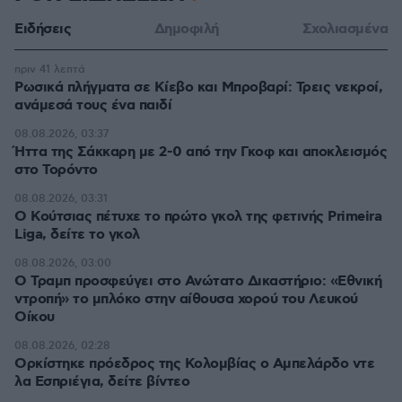
Ειδήσεις
Δημοφιλή
Σχολιασμένα
πριν 41 λεπτά
Ρωσικά πλήγματα σε Κίεβο και Μπροβαρί: Τρεις νεκροί,
ανάμεσά τους ένα παιδί
08.08.2026, 03:37
Ήττα της Σάκκαρη με 2-0 από την Γκοφ και αποκλεισμός
στο Τορόντο
08.08.2026, 03:31
Ο Κούτσιας πέτυχε το πρώτο γκολ της φετινής Primeira
Liga, δείτε το γκολ
08.08.2026, 03:00
Ο Τραμπ προσφεύγει στο Ανώτατο Δικαστήριο: «Εθνική
ντροπή» το μπλόκο στην αίθουσα χορού του Λευκού
Οίκου
08.08.2026, 02:28
Ορκίστηκε πρόεδρος της Κολομβίας ο Αμπελάρδο ντε
λα Εσπριέγια, δείτε βίντεο