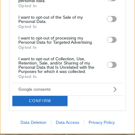
personal data.
grant or deny consent to Google and its third-party tags to
Opted In
use your data for below specified purposes in below Google
consent section.
I want to opt-out of the Sale of my
Personal Data.
Opted In
I want to opt-out of processing my
Personal Data for Targeted Advertising.
Opted In
I want to opt-out of Collection, Use,
07.08.2026, 15:59
Retention, Sale, and/or Sharing of my
Είδος υπό εξαφάνιση οι υπερπολύτεκνοι στην
Personal Data that Is Unrelated with the
Purposes for which it was collected.
Ελλάδα που γερνάει: Τα... δύο ταψιά μεσημεριανό,
Opted In
τα επιδόματα, η καθημερινότητά τους
Google consents
CONFIRM
Data Deletion
Data Access
Privacy Policy