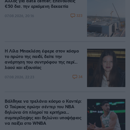
Άλλος για data center; Επενδύσεις
€50 δισ. την ερχόμενη δεκαετία
323
07.08.2026, 20:16
Η Λίλα Μπακλέση έφερε στον κόσμο
το πρώτο της παιδί, δείτε την
ανάρτηση του συντρόφου της περί...
λαού και εξουσίας
34
07.08.2026, 22:23
Βάλθηκε να τρελάνει κόσμο ο Καντέρ:
Ο Τούρκος πρώην σέντερ του NBA
δηλώνει ότι πληροί τα κριτήρια...
συμπερίληψης και δηλώνει υποψήφιος
να παίξει στο WNBA