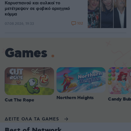
Καρυστιανού και αυλικοί το
μετέτρεψαν σε φοβικό αρχηγικό
κόμμα
102
07.08.2026, 19:33
Games
Northern Heights
Candy Bub
Cut The Rope
ΔΕΙΤΕ ΟΛΑ ΤΑ GAMES
Best of Network