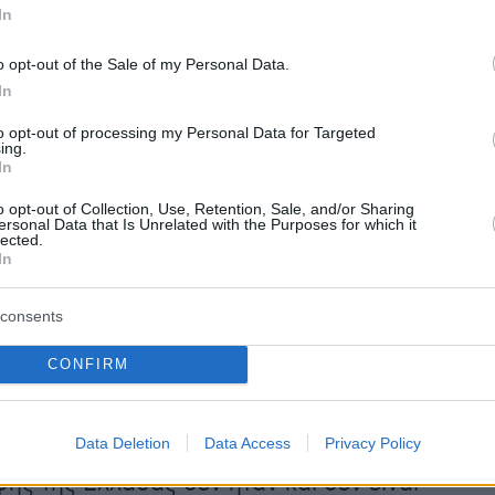
In
 γεφυροποιητικά χαρακτηριστικά και άριστες
Καπιτώλιο, καθώς έχει θητεύσει στο πλευρό
o opt-out of the Sale of my Personal Data.
πουμπλικανών πολιτικών.
In
to opt-out of processing my Personal Data for Targeted
άκης, που αναμένεται να έχει και αυτός
ing.
In
ν κ. Τραμπ, όπως και αρκετοί άλλοι Ευρωπαίοι
ιμά πάντως ότι οι ελληνοαμερικανικές σχέσεις
o opt-out of Collection, Use, Retention, Sale, and/or Sharing
ersonal Data that Is Unrelated with the Purposes for which it
 τέτοιο βάθος που δεν είναι εύκολο να
lected.
In
. Κι αυτό γιατί η Ελλάδα είναι στον
ό «χάρτη» ως μια «άγκυρα σταθερότητας» στη
consents
ική Μεσόγειο. Και μπορεί ο Τραμπ να έχει μια
ή θεώρηση για το ΝΑΤΟ, το αμερικανικό
CONFIRM
ο όμως πορεύεται με βασικές συντεταγμένες.
Data Deletion
Data Access
Privacy Policy
 όπως εξηγεί αρμόδια πηγή στο «ΘΕΜΑ»
, τα
ής της Ελλάδας δεν ήταν και δεν είναι