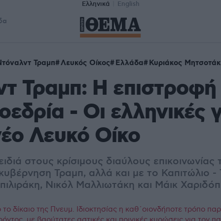
Ελληνικά
English
δα
Ντόναλντ Τραμπ
Λευκός Οίκος
Ελλάδα
Κυριάκος Μητσοτάκ
τ Τραμπ: Η επιστροφή
οεδρία - Οι ελληνικές
νέο Λευκό Οίκο
ιδιά στους κρίσιμους διαύλους επικοινωνίας 
κυβέρνηση Τραμπ, αλλά και με το Καπιτώλιο -
Μπιλιράκη, Νικόλ Μαλλιωτάκη και Μάικ Χαριδό
το δίκαιο της Πνευμ. Ιδιοκτησίας η καθ΄οιονδήποτε τρόπο πα
ρόντος, με βαρύτατες αστικές και ποινικές κυρώσεις για τον 