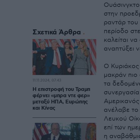
Ουάσινγκτο
στην προεδ
ραντάρ του 
περίοδο στε
Σχετικά Άρθρα
καλείται να
αναπτύξει ν
Ο Κυριάκος 
μακράν πιο
11.11.2024, 07:43
τα δεδομέν
Η επιστροφή του Τραμπ
συνεργασία 
φέρνει «μπρα ντε φερ»
Αμερικανός
μεταξύ ΗΠΑ, Ευρώπης
και Κίνας
ανέλαβε το
Λευκού Οίκ
επί των ημ
η αναβάθμι