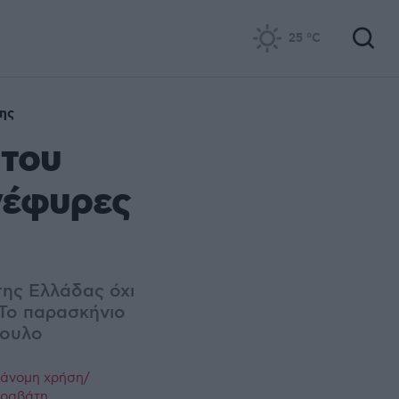
25
°C
ης
 του
 γέφυρες
της Ελλάδας όχι
 Το παρασκήνιο
πουλο
ράνομη χρήση/
παραβάτη