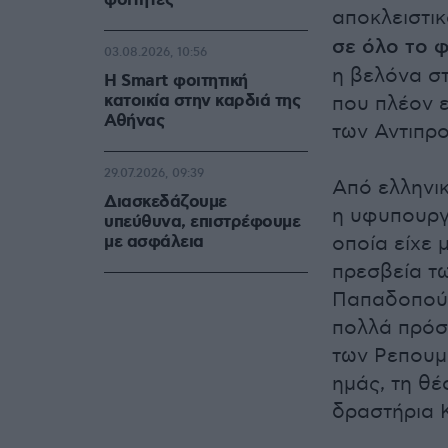
φοιτητές
αποκλειστι
σε όλο το 
03.08.2026, 10:56
η βελόνα σ
Η Smart φοιτητική
κατοικία στην καρδιά της
που πλέον ε
Αθήνας
των Αντιπρ
29.07.2026, 09:39
Από ελληνικ
Διασκεδάζουμε
η υφυπουργ
υπεύθυνα, επιστρέφουμε
με ασφάλεια
οποία είχε 
πρεσβεία τ
Παπαδοπούλ
πολλά πρόσ
των Ρεπουμ
ημάς, τη θέ
δραστήρια 