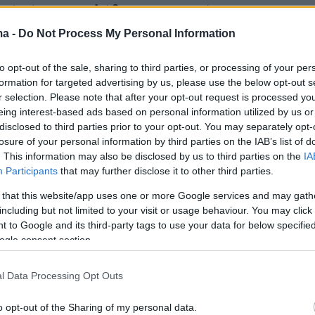
οία έχει προσλάβει στρατηγικά
ικά.
ma -
Do Not Process My Personal Information
to opt-out of the sale, sharing to third parties, or processing of your per
formation for targeted advertising by us, please use the below opt-out s
r selection. Please note that after your opt-out request is processed y
eing interest-based ads based on personal information utilized by us or
disclosed to third parties prior to your opt-out. You may separately opt-
 δεδομένα, η Αθήνα παρακολουθεί πολύ
losure of your personal information by third parties on the IAB’s list of
τις κινήσεις συγκρότησης της νέας
. This information may also be disclosed by us to third parties on the
IA
 Τραμπ. Η πρώτη επιλογή του Αμερικανού
Participants
that may further disclose it to other third parties.
α αναθέσει τα ηνία στην έμπιστη, επικεφαλής
 that this website/app uses one or more Google services and may gath
ας του Σούζι Γουάιλς, σημαίνει ότι ο Τραμπ θα
including but not limited to your visit or usage behaviour. You may click 
 to Google and its third-party tags to use your data for below specifi
 πρόσωπα που εμπιστεύεται ο ίδιος, χωρίς να
ogle consent section.
σεις από το κατεστημένο των Ρεπουμπλικανών
είναι πρόσωπο που έχει μόνο παραστάσεις
l Data Processing Opt Outs
φύσεως, υπό αυτό το πρίσμα οι διεθνείς
είναι άκρως περιορισμένες, θεωρείται όμως
o opt-out of the Sharing of my personal data.