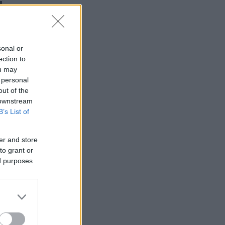
sonal or
ection to
ou may
 personal
out of the
 downstream
B’s List of
er and store
to grant or
ed purposes