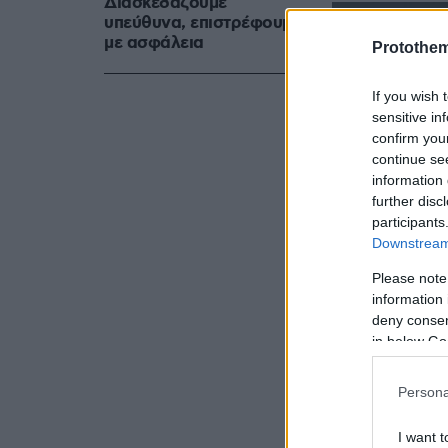
Διασκεδάζουμε
υπεύθυνα, επιστρέφουμε
με ασφάλεια
Protothe
If you wish 
sensitive in
confirm you
continue se
information 
further disc
participants
Downstream 
Please note
information 
deny consent
in below Go
Persona
I want t