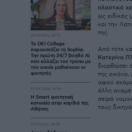
πλαστικό χ
ως ειδικός 
και την Λατ
της.
30.07.2026, 09:33
Το DEI College
Από τότε κ
παρουσιάζει τη Sophia.
Την πρώτη 24/7 βοηθό AI
Κατερίνα Π
που αλλάζει τον τρόπο με
διορθώσει ό
τον οποίο μαθαίνουν οι
φοιτητές
της εικόνα,
αφού ακόμα 
03.08.2026, 10:56
άλλη αναμέν
Η Smart φοιτητική
σειρά νομικ
κατοικία στην καρδιά της
τους δικηγό
Αθήνας
29.07.2026, 09:39