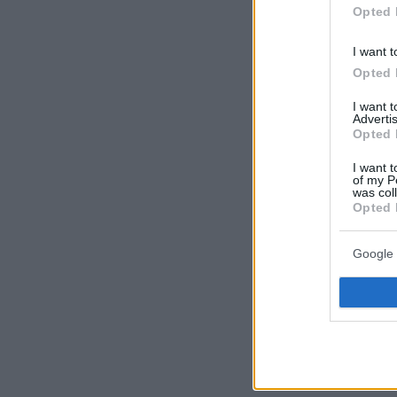
Opted 
I want t
Opted 
I want 
Advertis
Opted 
I want t
of my P
was col
Opted 
Google 
Η συγγραφέας, Κ