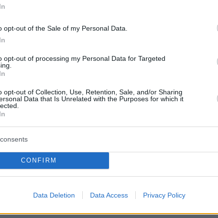
In
o opt-out of the Sale of my Personal Data.
In
to opt-out of processing my Personal Data for Targeted
ing.
In
o opt-out of Collection, Use, Retention, Sale, and/or Sharing
ersonal Data that Is Unrelated with the Purposes for which it
lected.
In
consents
CONFIRM
Data Deletion
Data Access
Privacy Policy
ατερίνα Πλουμιδάκη πριν την πλαστική χειρουργική επέμβαση