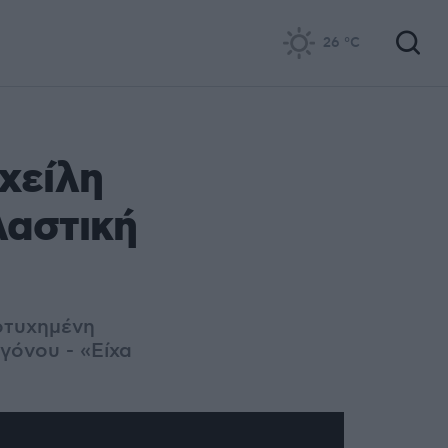
26
°C
χείλη
λαστική
οτυχημένη
γόνου - «Είχα